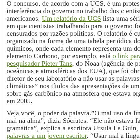
O concurso, de acordo com a UCS, é um protest
interferência do governo no trabalho dos cientis
americanos.
Um relatório da UCS
lista uma sér
em que cientistas trabalhando para o governo f
censurados por razões políticas. O relatório é 
organizado na forma de uma tabela periódica d
químicos, onde cada elemento representa um d
elemento Carbono, por exemplo, está
o link pa
pesquisador Pieter Tans
, do Noaa (agência de p
oceânicas e atmosféricas dos EUA), que foi obr
diretor de seu laboratório a não usar as palavr
climáticas” nos títulos das apresentações de um
sobre gás carbônico na atmosfera que estava or
em 2005.
Veja você, o poder da palavra.”O mal uso da lí
mal na alma”, dizia Sócrates. “Ele não estava f
gramática”, explica a escritora Ursula Le Guin,
palavras a um jovem escritor
. “Usar mal a língu