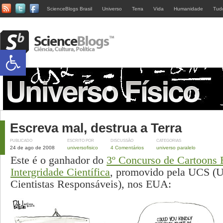
ScienceBlogs Brasil
Universo
Terra
Vida
Humanidade
Tud
Abrir a barra de ferramentas
Escreva mal, destrua a Terra
PUBLICADO
ESCRITO POR
DISCUSSÃO
CATEGORIAS
24 de ago de 2008
universofisico
4 Comentários
universo paralelo
Este é o ganhador do
3º Concurso de Cartoons E
Intergridade Científica
, promovido pela UCS (U
Cientistas Responsáveis), nos EUA: