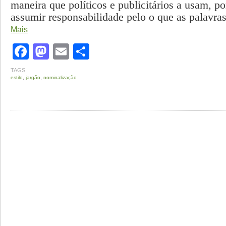
maneira que políticos e publicitários a usam, po
assumir responsabilidade pelo o que as palavra
Mais
Facebook
Mastodon
Email
Share
TAGS
estilo
,
jargão
,
nominalização