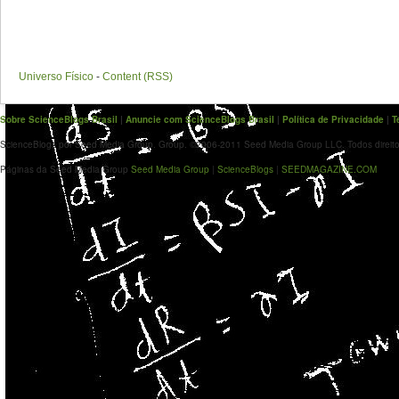
Universo Físico
-
Content (RSS)
Sobre ScienceBlogs Brasil
|
Anuncie com ScienceBlogs Brasil
|
Política de Privacidade
|
T
ScienceBlogs por Seed Media Group. Group. ©2006-2011 Seed Media Group LLC. Todos direito
Páginas da Seed Media Group
Seed Media Group
|
ScienceBlogs
|
SEEDMAGAZINE.COM