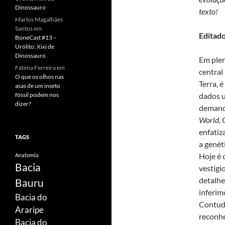
Dinossauro
texto!
Marlos Magalhães
Santos
em
Editad
BoneCast #13 –
Urólito: Xixi de
Dinossauro
Em plen
Fátima Ferreira
em
central
O que os olhos nas
Terra, 
asas de um inseto
fóssil podem nos
dados u
dizer?
demanda
World
,
enfatiz
TAGS
a genét
Hoje é 
Anatomia
Bacia
vestígi
detalhe
Bauru
inferim
Bacia do
Contudo
Araripe
reconhe
Bacia do