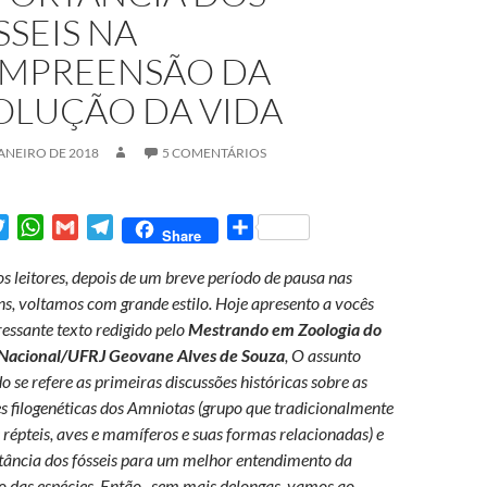
SSEIS NA
MPREENSÃO DA
OLUÇÃO DA VIDA
JANEIRO DE 2018
5 COMENTÁRIOS
T
W
G
T
S
Share
w
h
m
e
h
s leitores, depois de um breve período de pausa nas
i
a
a
l
a
s, voltamos com grande estilo. Hoje apresento a vocês
t
t
i
e
r
essante texto redigido pelo
Mestrando em Zoologia do
t
s
l
g
e
Nacional/UFRJ Geovane Alves de Souza
, O assunto
e
A
r
 se refere as primeiras discussões históricas sobre as
r
p
a
s filogenéticas dos Amniotas (grupo que tradicionalmente
p
m
s répteis, aves e mamíferos e suas formas relacionadas) e
tância dos fósseis para um melhor entendimento da
o das espécies. Então, sem mais delongas, vamos ao