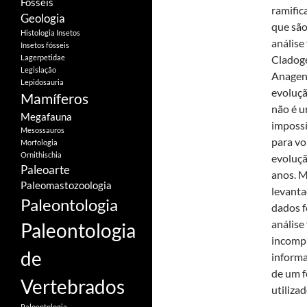
Fósseis
ramific
Geologia
que são
Histologia
Insetos
análise
Insetos fósseis
Lagerpetidae
Cladoge
Legislação
Anagené
Lepidosauria
evoluçã
Mamíferos
não é u
Megafauna
imposs
Mesossauros
para vo
Morfologia
Ornithischia
evoluçã
Paleoarte
anos. M
Paleomastozoologia
levanta
Paleontologia
dados f
análise
Paleontologia
incompl
de
informa
de um f
Vertebrados
utiliza
Paloentologia