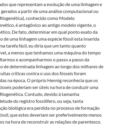
ados que representam a evolução de uma linhagem e
 gerados a partir de uma análise computacional ou
 filogenética), conhecido como Modelo
nético, é antagônico ao antigo modelo vigente, o
tico. De fato, determinar em qual ponto exato da
o de uma linhagem uma espécie fóssil esta inserida
ma tarefa fácil, eu diria que um tanto quanto
ível, a menos que tenhamos uma máquina do tempo
ltarmos e acompanharmos o passo a passo da
o de determinada linhagem ao longo dos milhares de
uitas críticas contra o uso dos fósseis foram
das na época. O próprio Hennig reconhecia que os
ósseis poderiam ser úteis na hora de conduzir uma
 filogenética. Contudo, devido à tamanha
etude do registro fossilífero, ou seja, tanta
ção biológica era perdida no processo de formação
óssil, que estes deveriam ser preferivelmente menos
dos na hora de reconstruir as relações de parentesco.