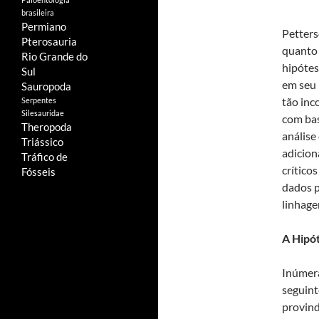
brasileira
Permiano
Petters
Pterosauria
quanto 
Rio Grande do
hipótes
Sul
em seu 
Sauropoda
tão inc
Serpentes
Silesauridae
com bas
Theropoda
análise
Triássico
adicion
Tráfico de
crítico
Fósseis
dados p
linhage
A Hipót
Inúmera
seguint
provind