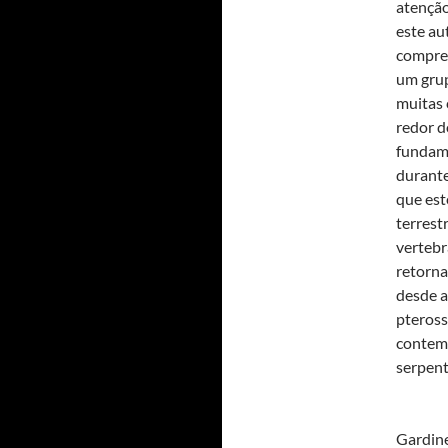
atenção
este au
compree
um grup
muitas 
redor d
fundame
durante
que est
terrest
vertebr
retorna
desde a
pteross
contemp
serpent
Gardine