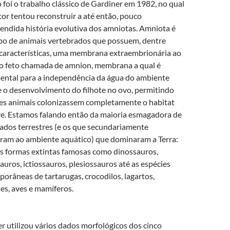
 foi o trabalho clássico de Gardiner em 1982, no qual
tor tentou reconstruir a até então, pouco
ndida história evolutiva dos amniotas. Amniota é
o de animais vertebrados que possuem, dentre
características, uma membrana extraembrionária ao
o feto chamada de amnion, membrana a qual é
ntal para a independência da água do ambiente
 o desenvolvimento do filhote no ovo, permitindo
es animais colonizassem completamente o habitat
re. Estamos falando então da maioria esmagadora de
ados terrestres (e os que secundariamente
ram ao ambiente aquático) que dominaram a Terra:
s formas extintas famosas como dinossauros,
auros, ictiossauros, plesiossauros até as espécies
orâneas de tartarugas, crocodil­os, lagartos,
es, aves e mamíferos.
r utilizou vários dados morfológicos dos cinco