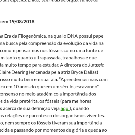
o em 19/08/2018.
a Era da Filogenômica, na qual o DNA possui papel
 na busca pela compreensão da evolução da vida na
é comum pensarmos nos fósseis como uma fonte de
m tanto quanto ultrapassada, trabalhosa e que
 muito tempo para estudar. A diretora do
Jurassic
 Claire Dearing (encenada pela atriz Bryce Dallas)
a isso muito bem em sua fala: “Aprendemos mais com
ica em 10 anos do que em um século, escavando”.
consenso no meio acadêmico a importância dos
os da vida pretérita, os fósseis (para melhores
s acerca de sua definição veja
aqui
), quando
os relações de parentesco dos organismos viventes.
, nem sempre os fósseis tiveram sua importância
cida e passando por momentos de glória e queda ao