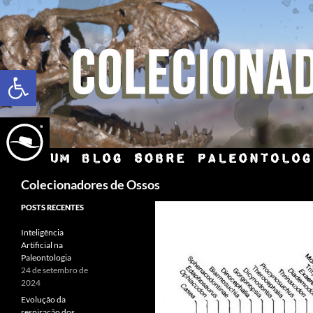
Abrir a barra de ferramentas
Colecionadores de Ossos
POSTS RECENTES
Inteligência
Artificial na
Paleontologia
24 de setembro de
2024
Evolução da
respiração dos