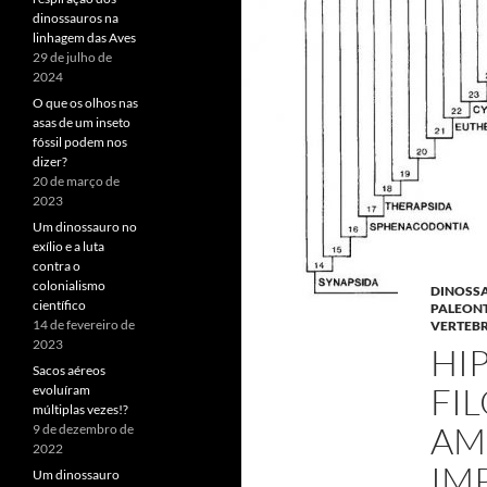
dinossauros na
linhagem das Aves
29 de julho de
2024
O que os olhos nas
asas de um inseto
fóssil podem nos
dizer?
20 de março de
2023
Um dinossauro no
exílio e a luta
contra o
colonialismo
DINOSS
científico
PALEON
14 de fevereiro de
VERTEB
2023
HI
Sacos aéreos
FI
evoluíram
múltiplas vezes!?
AM
9 de dezembro de
2022
IM
Um dinossauro