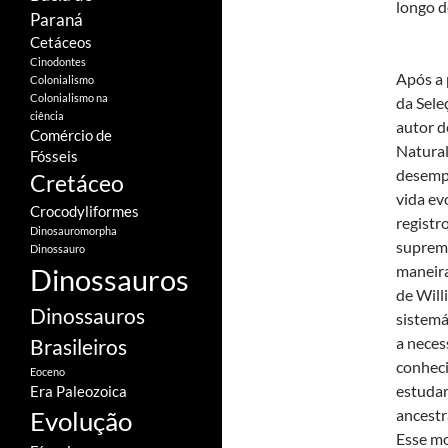
longo d
Paraná
Cetáceos
Cinodontes
Após a 
Colonialismo
Colonialismo na
da Sele
ciência
autor d
Comércio de
Natural
Fósseis
desemp
Cretáceo
vida ev
Crocodyliformes
registr
Dinosauromorpha
suprema
Dinossauro
maneira
Dinossauros
de Will
Dinossauros
sistemá
a neces
Brasileiros
conheci
Eoceno
estudar
Era Paleozoica
Evolução
ancestr
Esse mo