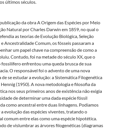
os últimos séculos.
publicação da obra A Origem das Espécies por Meio
ção Natural por Charles Darwin em 1859, no qual o
efendia as teorias de Evolução Biológica, Seleção
 e Ancestralidade Comum, os fósseis passaram a
enhar um papel chave na compreensão de como a
oluiu. Contudo, foi na metade do século XX, que o
o fossilífero enfrentou uma queda brusca de sua
cia. O responsável foi o advento de uma nova
 de se estudar a evolução: a Sistemática Filogenética
i Hennig (1950). A nova metodologia e filosofia da
tica nos seus primeiros anos de existência não exigia
sidade de determinar uma dada espécie fóssil
da como ancestral entre duas linhagens. Podíamos
 a evolução das espécies viventes, tratando o
al comum entre elas como uma espécie hipotética.
do de vislumbrar as árvores filogenéticas (diagramas