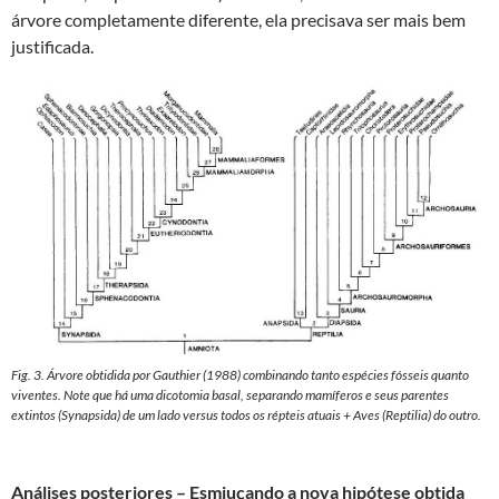
árvore completamente diferente, ela precisava ser mais bem
justificada.
Fig. 3. Árvore obtidida por Gauthier (1988) combinando tanto espécies fósseis quanto
viventes. Note que há uma dicotomia basal, separando mamíferos e seus parentes
extintos (Synapsida) de um lado versus todos os répteis atuais + Aves (Reptilia) do outro.
Análises posteriores – Esmiuçando a nova hipótese obtida