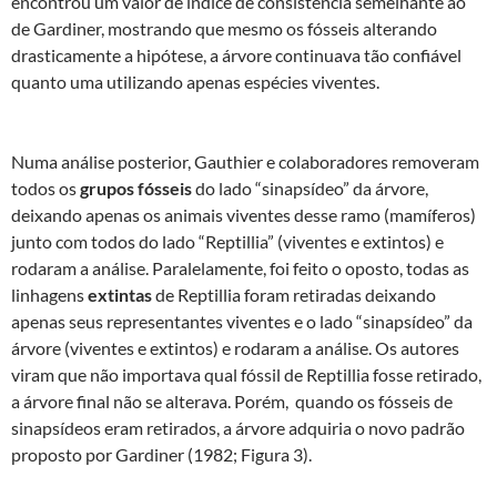
encontrou um valor de índice de consistência semelhante ao
de Gardiner, mostrando que mesmo os fósseis alterando
drasticamente a hipótese, a árvore continuava tão confiável
quanto uma utilizando apenas espécies viventes.
Numa análise posterior, Gauthier e colaboradores removeram
todos os
grupos fósseis
do lado “sinapsídeo” da árvore,
deixando apenas os animais viventes desse ramo (mamíferos)
junto com todos do lado “Reptillia” (viventes e extintos) e
rodaram a análise. Paralelamente, foi feito o oposto, todas as
linhagens
extintas
de Reptillia foram retiradas deixando
apenas seus representantes viventes e o lado “sinapsídeo” da
árvore (viventes e extintos) e rodaram a análise. Os autores
viram que não importava qual fóssil de Reptillia fosse retirado,
a árvore final não se alterava. Porém, quando os fósseis de
sinapsídeos eram retirados, a árvore adquiria o novo padrão
proposto por Gardiner (1982; Figura 3).