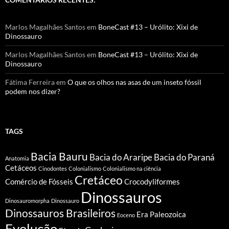
Marlos Magalhães Santos
em
BoneCast #13 – Urólito: Xixi de
Dinossauro
Marlos Magalhães Santos
em
BoneCast #13 – Urólito: Xixi de
Dinossauro
Fátima Ferreira
em
O que os olhos nas asas de um inseto fóssil
podem nos dizer?
TAGS
Bacia Bauru
Bacia do Araripe
Bacia do Paraná
Anatomia
Cetáceos
Cinodontes
Colonialismo
Colonialismo na ciência
Cretáceo
Comércio de Fósseis
Crocodyliformes
Dinossauros
Dinosauromorpha
Dinossauro
Dinossauros Brasileiros
Era Paleozoica
Eoceno
Evolução