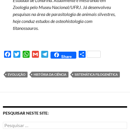
Estadual de Londrina. Atualmente é mestrando em
Zoologia pelo Museu Nacional/UFRJ. Já desenvolveu
pesquisas na área de parasitologia de animais silvestres,
hoje conduz estudos de osteohistologia com
titanossauros.
F
T
W
G
T
S
Share
a
w
h
m
e
h
c
i
a
a
l
a
e
t
t
i
e
r
EVOLUÇÃO
HISTÓRIA DA CIÊNCIA
SISTEMÁTICA FILOGENÉTICA
b
t
s
l
g
e
o
e
A
r
o
r
p
a
k
p
m
PESQUISAR NESTE SITE: