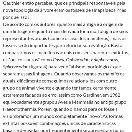
Gauthier então percebeu que os principais responsáveis pela
nova topologia da árvore eram os fósseis de sinapsídeos. Mas
por que isso?
De acordo com os autores, quanto mais antiga é a origem de
uma linhagem e quanto mais derivada for a morfologia de seus
representantes atuais (como é o caso dos mamíferos), mais os
fósseis serão importantes para elucidar sua evolução. Basta
compararmos os mamíferos atuais com seus parentes extintos,
os “pelicossauros” como
Casea
,
Ophiacodon
,
Edaphosaurus
,
Sphenacodon
(figura 4) para ver o “abismo morfológico” que
separam essas linhagens. Quando observamos os mamíferos
atuais, dificilmente conseguimos relaciona-los com outro
grupo de animal vivente e quando tentamos, certamente
estaremos fadados ao erro, assim como Gardiner, em 1982
equivocadamente agrupou Aves e Mammalia no antigo grupo
Haeomothermia. Porém, quando olhamos para os fósseis
vislumbramos um mundo completamente “novo”. As formas
extintas possuem combinações únicas de características
basais e derivadas que frequentemente se apresentam numa