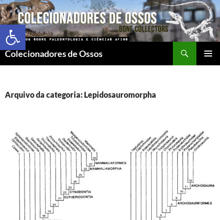
Abrir a barra de ferramentas
Colecionadores de Ossos
MENU
PRINCI
Arquivo da categoria: Lepidosauromorpha