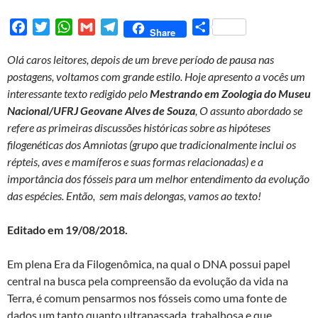
F
T
W
G
T
S
Share
a
w
h
m
e
h
Olá caros leitores, depois de um breve período de pausa nas
c
i
a
a
l
a
postagens, voltamos com grande estilo. Hoje apresento a vocês um
e
t
t
i
e
r
interessante texto redigido pelo
Mestrando em Zoologia do Museu
b
t
s
l
g
e
Nacional/UFRJ Geovane Alves de Souza
, O assunto abordado se
o
e
A
r
refere as primeiras discussões históricas sobre as hipóteses
o
r
p
a
filogenéticas dos Amniotas (grupo que tradicionalmente inclui os
k
p
m
répteis, aves e mamíferos e suas formas relacionadas) e a
importância dos fósseis para um melhor entendimento da evolução
das espécies. Então, sem mais delongas, vamos ao texto!
Editado em 19/08/2018.
Em plena Era da Filogenômica, na qual o DNA possui papel
central na busca pela compreensão da evolução da vida na
Terra, é comum pensarmos nos fósseis como uma fonte de
dados um tanto quanto ultrapassada, trabalhosa e que