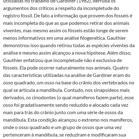
utilizadas no trabalho de Gardiner (1982), derruba os
argumentos dos críticos a respeito da incompletude do
registro fóssil. De fato a informação que provem dos fosseis é
mais incompleta do que as que podemos retirar dos animais
viventes, mas mesmo assim os fósseis estão longe de serem
menos informativos em uma análise filogenética. Gauthier
demonstrou isso quando retirou todas as espécies viventes da
análise e mesmo assim alcançou a nova hipótese. Além disso,
Gauthier enfatizou que incompletude não é exclusiva de
fósseis. Ela pode ocorrer naturalmente nos animais. Quatro
das características utilizadas na análise de Gardiner eram do
osso quadrado, um osso na base do crânio dos vertebrados no
qual se articula a mandíbula. Contudo, nos sinapsídeos mais
derivados, os cinodontes (o qual mamíferos fazem parte), esse
osso foi gradativamente sendo reduzido e alocado cada vez
mais para trás do crânio junto com uma série de ossos da
mandíbula. Esta condição alcançou o extremo nos mamíferos,
onde o osso quadrado e um grupo de ossos que uma vez
pertenceram à mandíbula, se reduziram e modificaram sua