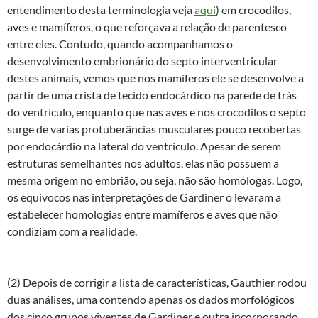
entendimento desta terminologia veja
aqui
) em crocodilos,
aves e mamíferos, o que reforçava a relação de parentesco
entre eles. Contudo, quando acompanhamos o
desenvolvimento embrionário do septo interventricular
destes animais, vemos que nos mamíferos ele se desenvolve a
partir de uma crista de tecido endocárdico na parede de trás
do ventrículo, enquanto que nas aves e nos crocodilos o septo
surge de varias protuberâncias musculares pouco recobertas
por endocárdio na lateral do ventrículo. Apesar de serem
estruturas semelhantes nos adultos, elas não possuem a
mesma origem no embrião, ou seja, não são homólogas. Logo,
os equívocos nas interpretações de Gardiner o levaram a
estabelecer homologias entre mamíferos e aves que não
condiziam com a realidade.
(2) Depois de corrigir a lista de características, Gauthier rodou
duas análises, uma contendo apenas os dados morfológicos
dos cinco grupos viventes de Gardiner e outra incorporando