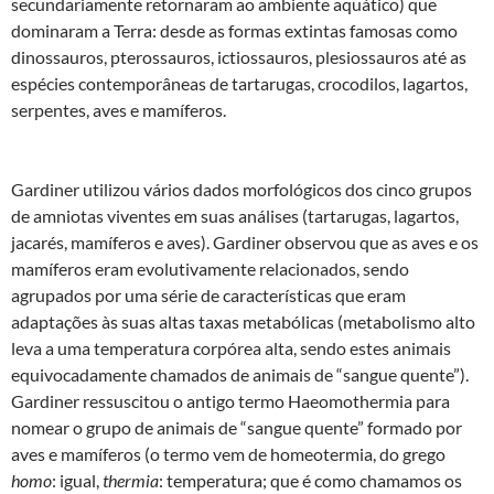
secundariamente retornaram ao ambiente aquático) que
dominaram a Terra: desde as formas extintas famosas como
dinossauros, pterossauros, ictiossauros, plesiossauros até as
espécies contemporâneas de tartarugas, crocodil­os, lagartos,
serpentes, aves e mamíferos.
Gardiner utilizou vários dados morfológicos dos cinco grupos
de amniotas viventes em suas análises (tartarugas, lagartos,
jacarés, mamíferos e aves). Gardiner observou que as aves e os
mamíferos eram evolutivamente relacionados, sendo
agrupados por uma série de características que eram
adaptações às suas altas taxas metabólicas (metabolismo alto
leva a uma temperatura corpórea alta, sendo estes animais
equivocadamente chamados de animais de “sangue quente”).
Gardiner ressuscitou o antigo termo Haeomothermia para
nomear o grupo de animais de “sangue quente” formado por
aves e mamíferos (o termo vem de homeotermia, do grego
homo
: igual,
thermia
: temperatura; que é como chamamos os