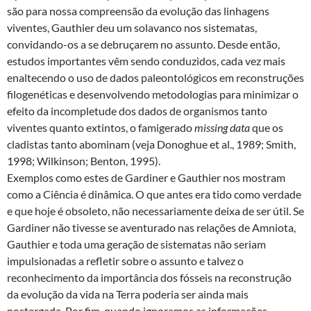
são para nossa compreensão da evolução das linhagens
viventes, Gauthier deu um solavanco nos sistematas,
convidando-os a se debruçarem no assunto. Desde então,
estudos importantes vêm sendo conduzidos, cada vez mais
enaltecendo o uso de dados paleontológicos em reconstruções
filogenéticas e desenvolvendo metodologias para minimizar o
efeito da incompletude dos dados de organismos tanto
viventes quanto extintos, o famigerado
missing data
que os
cladistas tanto abominam (veja Donoghue et al., 1989; Smith,
1998; Wilkinson; Benton, 1995).
Exemplos como estes de Gardiner e Gauthier nos mostram
como a Ciência é dinâmica. O que antes era tido como verdade
e que hoje é obsoleto, não necessariamente deixa de ser útil. Se
Gardiner não tivesse se aventurado nas relações de Amniota,
Gauthier e toda uma geração de sistematas não seriam
impulsionadas a refletir sobre o assunto e talvez o
reconhecimento da importância dos fósseis na reconstrução
da evolução da vida na Terra poderia ser ainda mais
postergada. Por fim, quando ignoramos as informações