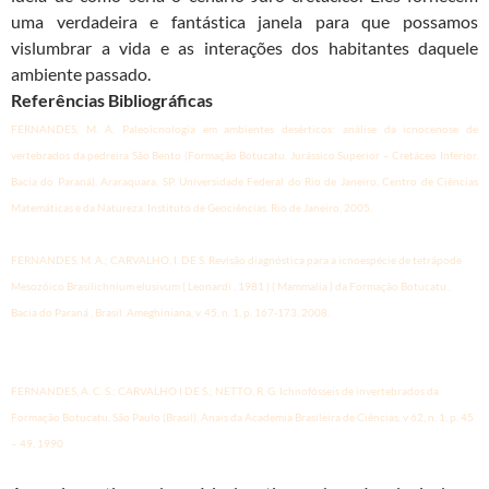
uma verdadeira e fantástica janela para que possamos
vislumbrar a vida e as interações dos habitantes daquele
ambiente passado.
Referências Bibliográficas
FERNANDES, M. A. Paleoicnologia em ambientes desérticos: análise da icnocenose de
vertebrados da pedreira São Bento (Formação Botucatu, Jurássico Superior – Cretáceo Inferior,
Bacia do Paraná), Araraquara, SP. Universidade Federal do Rio de Janeiro, Centro de Ciências
Matemáticas e da Natureza. Instituto de Geociências. Rio de Janeiro, 2005.
FERNANDES, M. A.; CARVALHO, I. DE S. Revisão diagnóstica para a icnoespécie de tetrápode
Mesozóico Brasilichnium elusivum ( Leonardi , 1981 ) ( Mammalia ) da Formação Botucatu ,
Bacia do Paraná , Brasil. Ameghiniana, v. 45, n. 1, p. 167-173, 2008.
FERNANDES, A. C. S.; CARVALHO I DE S.; NETTO, R. G. Ichnofósseis de invertebrados da
Formação Botucatu, São Paulo (Brasil). Anais da Academia Brasileira de Ciências, v 62, n. 1, p. 45
– 49, 1990