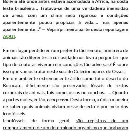
Bolívia até onde antes estava acomodada a África, na costa
leste brasileira… Tratava-se de uma verdadeira imensidão
de areia, com um clima seco rigoroso e condições
aparentemente pouco propícias à vida…. mas apenas
aparentemente…
“
— Veja a primeira parte desta reportagem
AQUI
.
Em um lugar perdido em um pretérito tão remoto, numa era de
animais tão diferentes, a curiosidade nos leva a perguntar: que
tipo de criaturas viveram em condições tão adversas? É sobre
isso que vamos tratar neste
post
do Colecionadores de Ossos.
Em um ambiente extremamente árido como foi o deserto do
Botucatu, dificilmente são preservados fósseis de restos
corporais de animais, tais como, ossos ou conchas…… Quanto
a partes moles, então,
nem pensar.
Desta forma, a única maneira
de saber quais animais viviam nesse deserto é por meio dos
icnofósseis.
Icnofósseis, de forma geral,
são registros de um
comportamento de um determinado organismo que acabaram