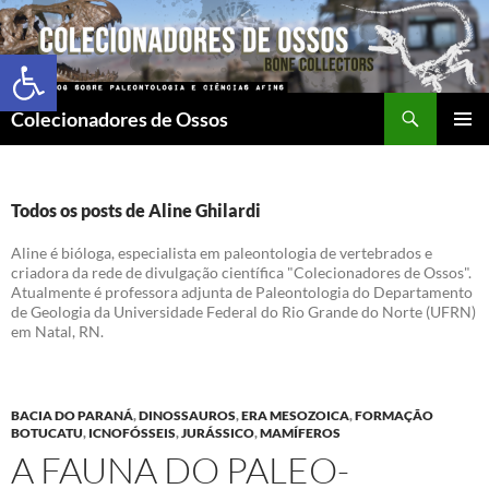
Abrir a barra de ferramentas
Colecionadores de Ossos
MENU
PRINCI
Todos os posts de Aline Ghilardi
Aline é bióloga, especialista em paleontologia de vertebrados e
criadora da rede de divulgação científica "Colecionadores de Ossos".
Atualmente é professora adjunta de Paleontologia do Departamento
de Geologia da Universidade Federal do Rio Grande do Norte (UFRN)
em Natal, RN.
BACIA DO PARANÁ
,
DINOSSAUROS
,
ERA MESOZOICA
,
FORMAÇÃO
BOTUCATU
,
ICNOFÓSSEIS
,
JURÁSSICO
,
MAMÍFEROS
A FAUNA DO PALEO-