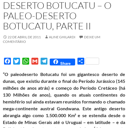
DESERTO BOTUCATU – O
PALEO-DESERTO
BOTUCATU, PARTE II
22 DE ABRIL DE 2011
ALINE GHILARDI
DEIXE UM
COMENTÁRIO
F
T
W
G
T
S
Share
a
w
h
m
e
h
“O paleodeserto Botucatu foi um gigantesco deserto de
c
i
a
a
l
a
dunas, que existiu durante o final do Período Jurássico (145
e
t
t
i
e
r
milhões de anos atrás) e começo do Período Cretáceo (há
b
t
s
l
g
e
130 Milhões de anos), quando os atuais continentes do
o
e
A
r
hemisfério sul ainda estavam reunidos formando o chamado
o
r
p
a
mega-continente austral Gondwana. Este antigo deserto
k
p
m
abrangia algo como 1.500.000 Km² e se estendia desde o
Estado de Minas Gerais até o Uruguai – em latitude – e da