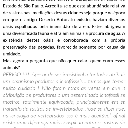
Estado de São Paulo. Acredita-se que esta abundância relativa
de rastros nas imediações destas cidades seja porque na época
em que o antigo Deserto Botucatu existiu, haviam diversos
oásis espalhados pela imensidão de areia. Estes abrigavam
uma diversificada fauna e atraíam animais a procura de água. A
existência destes oásis é corroborada com a própria
preservação das pegadas, favorecida somente por causa da
umidade.
Mas agora a pergunta que não quer calar: quem eram esses
animais?
PERIGO !!!!. Apesar de ser irresistível e tentador atribuir
um organismo produtor a icnofósseis… temos que tomar
muito cuidado ! Não foram raras as vezes em que a
atribuição de produtores a um determinado icnofóssil se
mostrou totalmente equivocada, principalmente em se
tratando de rastros de invertebrados. Pode-se dizer que,
na icnologia de vertebrados isso é mais aceitável, afinal
existe uma diferença mais conspícua entre os rastros de