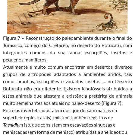
Figura 7 – Reconstrução do paleoambiente durante o final do
Jurássico, começo do Cretáceo, no deserto do Botucatu, com
integrantes comuns da sua fauna: escorpiões, insetos e
pequenos mamíferos.
Atualmente é muito comum encontrar em desertos diversos
grupos de artrópodes adaptados a ambientes áridos, tais
como, aranhas, escorpiões e variados insetos….. no Deserto
Botucatu não era diferente. Existem icnofósseis atribuídos a
esses animais que atestam a existência pretérita de animais
muito semelhantes aos atuais no paleo-deserto (Figura 7).
Entre os invertebrados, além dos que deixam marcas na
superfície (epiestratais), existem também registros de
Taenidium
isp, que consistem em escavações sinuosas e
meniscadas (em forma de menisco) atribuídas a anelídeos ou