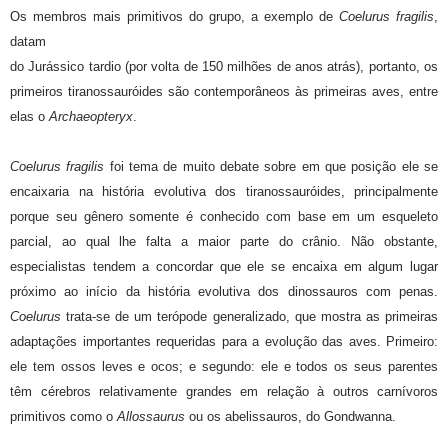
Os membros mais primitivos do grupo, a exemplo de
Coelurus fragilis
,
datam
do Jurássico tardio (por volta de 150 milhões de anos atrás), portanto, os
primeiros tiranossauróides são contemporâneos às primeiras aves, entre
elas o
Archaeopteryx
.
Coelurus fragilis
foi tema de muito debate sobre em que posição ele se
encaixaria na história evolutiva dos tiranossauróides, principalmente
porque seu gênero somente é conhecido com base em um esqueleto
parcial, ao qual lhe falta a maior parte do crânio. Não obstante,
especialistas tendem a concordar que ele se encaixa em algum lugar
próximo ao início da história evolutiva dos dinossauros com penas.
Coelurus
trata-se de um terópode generalizado, que mostra as primeiras
adaptações importantes requeridas para a evolução das aves. Primeiro:
ele tem ossos leves e ocos; e segundo: ele e todos os seus parentes
têm cérebros relativamente grandes em relação à outros carnívoros
primitivos como o
Allossaurus
ou os abelissauros, do Gondwanna.