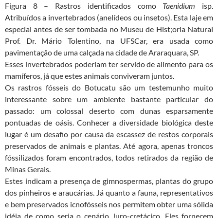
Figura 8 – Rastros identificados como
Taenidium
isp.
Atribuídos a invertebrados (anelídeos ou insetos). Esta laje em
especial antes de ser tombada no Museu de Hist;oria Natural
Prof. Dr. Mário Tolentino, na UFSCar, era usada como
pavimentação de uma calçada na cidade de Araraquara, SP.
Esses invertebrados poderiam ter servido de alimento para os
mamíferos, já que estes animais conviveram juntos.
Os rastros fósseis do Botucatu são um testemunho muito
interessante sobre um ambiente bastante particular do
passado: um colossal deserto com dunas esparsamente
pontuadas de oásis. Conhecer a diversidade biológica deste
lugar é um desafio por causa da escassez de restos corporais
preservados de animais e plantas. Até agora, apenas troncos
fóssilizados foram encontrados, todos retirados da região de
Minas Gerais.
Estes indicam a presença de gimnospermas, plantas do grupo
dos pinheiros e araucárias. Já quanto a fauna, representativos
e bem preservados icnofósseis nos permitem obter uma sólida
idéia de como seria o cenário Juro-cretácico. Eles fornecem