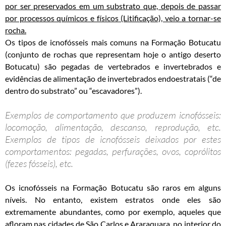
por ser preservados em um substrato que, depois de passar
por processos químicos e físicos (Litificação), veio a tornar-se
rocha.
Os tipos de icnofósseis mais comuns na Formação Botucatu
(conjunto de rochas que representam hoje o antigo deserto
Botucatu) são pegadas de vertebrados e invertebrados e
evidências de alimentação de invertebrados endoestratais (“de
dentro do substrato” ou “escavadores”).
Exemplos de comportamento que produzem icnofósseis:
locomoção, alimentação, descanso, reprodução, etc.
Exemplos de tipos de icnofósseis deixados por estes
comportamentos: pegadas, perfurações, ovos, coprólitos
(fezes fósseis), etc.
Os icnofósseis na Formação Botucatu são raros em alguns
níveis. No entanto, existem estratos onde eles são
extremamente abundantes, como por exemplo, aqueles que
afloram nas cidades de São Carlos e Araraquara, no interior do