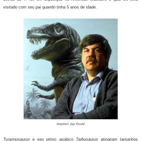
visitado com seu pai quando tinha 5 anos de idade.
Stephen Jay Gould
Tyrannosaurus
e seu primo asiático
Tarbosaurus
atingiram tamanhos