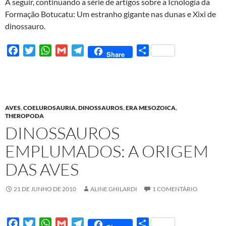
A seguir, continuando a série de artigos sobre a Icnologia da
Formação Botucatu: Um estranho gigante nas dunas e Xixi de
dinossauro.
F
T
W
G
T
S
Share
a
w
h
m
e
h
c
i
a
a
l
a
e
t
t
i
e
r
b
t
s
l
g
e
AVES
,
COELUROSAURIA
,
DINOSSAUROS
,
ERA MESOZOICA
,
o
e
A
r
THEROPODA
o
r
p
a
DINOSSAUROS
k
p
m
EMPLUMADOS: A ORIGEM
DAS AVES
21 DE JUNHO DE 2010
ALINE GHILARDI
1 COMENTÁRIO
F
T
W
G
T
S