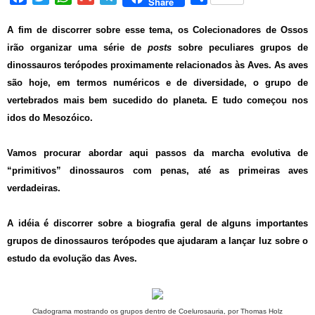
Share
a
w
h
m
e
h
c
i
a
a
l
a
A fim de discorrer sobre esse tema, os Colecionadores de Ossos
e
t
t
i
e
r
irão organizar uma série de
posts
sobre peculiares grupos de
b
t
s
l
g
e
dinossauros terópodes proximamente relacionados às Aves. As aves
o
e
A
r
são hoje, em termos numéricos e de diversidade, o grupo de
o
r
p
a
vertebrados mais bem sucedido do planeta. E tudo começou nos
k
p
m
idos do Mesozóico.
Vamos procurar abordar aqui passos da marcha evolutiva de
“primitivos” dinossauros com penas, até as primeiras aves
verdadeiras.
A idéia é discorrer sobre a biografia geral de alguns importantes
grupos de dinossauros terópodes que ajudaram a lançar luz sobre o
estudo da evolução das Aves.
Cladograma mostrando os grupos dentro de Coelurosauria, por Thomas Holz