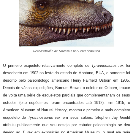
Reconstituição de
Alioramus
por Peter Schouten
O primeiro esqueleto relativamente completo de
Tyrannosaurus rex
foi
descoberto em 1902 no leste do estado de Montana, EUA, e somente foi
descrito pelo paleontólogo americano Henry Fairfield Osborn em 1905.
Depois de várias expedições, Barnum Brown, o coletor de Osborn, trouxe
de volta uma série de esqueletos parciais que complementariam os seus
estudos (oito espécimes foram encontrados até 1912). Em 1915, o
American Museum of Natural History, montou o primeiro e mais completo
esqueleto de
Tyrannosaurus rex
em seus salões. Stephen Jay Gould
atribuiu publicamente que seu desejo por estudar paleontologia se deu
devido ao
T. rex
em exposição no American Museum, o qual ele teria