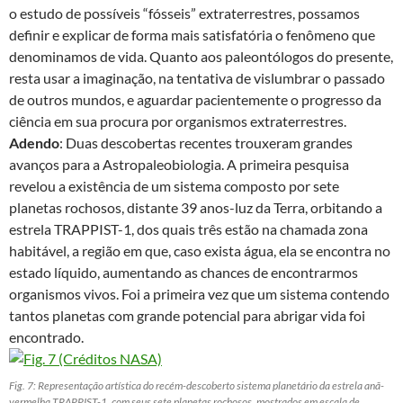
o estudo de possíveis “fósseis” extraterrestres, possamos
definir e explicar de forma mais satisfatória o fenômeno que
denominamos de vida. Quanto aos paleontólogos do presente,
resta usar a imaginação, na tentativa de vislumbrar o passado
de outros mundos, e aguardar pacientemente o progresso da
ciência em sua procura por organismos extraterrestres.
Adendo
: Duas descobertas recentes trouxeram grandes
avanços para a Astropaleobiologia. A primeira pesquisa
revelou a existência de um sistema composto por sete
planetas rochosos, distante 39 anos-luz da Terra, orbitando a
estrela TRAPPIST-1, dos quais três estão na chamada zona
habitável, a região em que, caso exista água, ela se encontra no
estado líquido, aumentando as chances de encontrarmos
organismos vivos. Foi a primeira vez que um sistema contendo
tantos planetas com grande potencial para abrigar vida foi
encontrado.
Fig. 7: Representação artística do recém-descoberto sistema planetário da estrela anã-
vermelha TRAPPIST-1, com seus sete planetas rochosos, mostrados em escala de