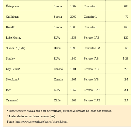
Österplana
Suécia
1987
Condrito L
480
Gullhögen
Suécia
2000
Condrito L
470
Brunflo
Suécia
1980
Condrito H
463
Lake Murray
EUA
1933
Ferroso IIAB
120
“Hawaii” (Kyte)
Havaí
1998
Condrito CM
65
Sardis*
EUA
1940
Ferroso IAB
5-23
Gay Gulch*
Canadá
1901
Ferroso IAB
2-5
Skookum*
Canadá
1905
Ferroso IVB
2-5
Ider
EUA
1957
Ferroso IIIAB
3.1
Tamarugal
Chile
1903
Ferroso IIIAB
2.7
* Idade terrestre exata ainda a ser determinada, estimativa baseada na idade dos estratos.
° Idades dadas em milhões de anos (ma).
Fonte:
http://www.meteoris.de/basics/charts3.html