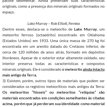
pacote sedimentar. Ainda preservam suas características
originais, como a presença dos minerais originais formados no
espaço.
Lake Murray – Rob Elliott, Fernlea
Dentre esses, destaca-se o meteorito de
Lake Murray
, um
meteorito ferroso (octaedrito) encontrado em Oklahoma
(Estados Unidos) em 1933. Uma única massa de 270 kg foi
encontrada em um arenito datado do Cretáceo Inferior, de
cerca de 120 milhões de anos atrás, formado em depósitos
litorâneos. Apesar de o exterior estar altamente oxidado, seu
interior preserva todas as características e compostos
minerais originais. Ele é considerado
o meteorito
ainda intacto
mais antigo da Terra.
3) Existem, porém, outros tipos de materiais que podem ser
considerados os registros meteoríticos mais antigos da Terra:
Os meteoritos “fósseis” ou meteoritos “relíquias” são
materiais encontrados em condições semelhantes às citadas
acima, porém que já perderam sua
identidade como material