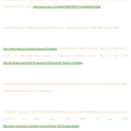
Home
. Web. 09 Apr. 2010.
http://www.imca.cc/insights/2009/IMCA-Insights04.htm&gt
;.
CLASSEN, Norbert. “Meteorite Charts 3.”
Meteoris.de – Planetary Meteorites
. 2006. Web. 09 Apr. 2010.
http://www.meteoris.de/basics/charts3.html&gt
;.
HAGSTRUM, J.T., FIRESTONE, R.B., WEST, A., STEFANKA, Z.,
REVAY, Z. “Micrometeorite Impacts in Beringian Mammoth Tusks.” Web. 9 Apr. 2010.
http://ie.lbl.gov/mammoth/TunguskaConferenceA4_Hagstrum.pdf&gt
;.
“Meteoritical Bulletin: Search the Database.”
USGS Mineral Resources On-Line Spatial Data
. Web. 09 Apr. 2010.
<http://tin.er.usgs.gov/meteor/metbull.php>.
VISSCHER, Channon. “FOSSIL METEORITES.”
The Department of Earth and Planetary Sciences at Washington
University in Saint Louis
. 2003. Web. 09 Apr. 2010.
http://epsc.wustl.edu/~visscher/research/fossil_files/frame.htm&gt
;.