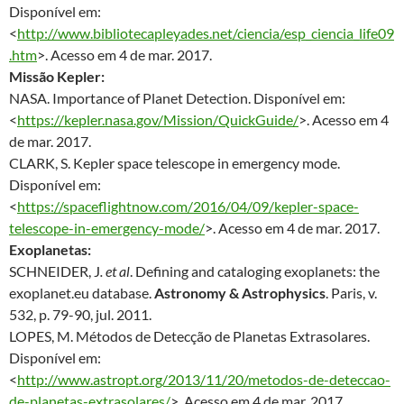
Disponível em:
<
http://www.bibliotecapleyades.net/ciencia/esp_ciencia_life09
.htm
>. Acesso em 4 de mar. 2017.
Missão Kepler:
NASA. Importance of Planet Detection. Disponível em:
<
https://kepler.nasa.gov/Mission/QuickGuide/
>. Acesso em 4
de mar. 2017.
CLARK, S. Kepler space telescope in emergency mode.
Disponível em:
<
https://spaceflightnow.com/2016/04/09/kepler-space-
telescope-in-emergency-mode/
>. Acesso em 4 de mar. 2017.
Exoplanetas:
SCHNEIDER, J
. et al
. Defining and cataloging exoplanets: the
exoplanet.eu database.
Astronomy & Astrophysics
. Paris, v.
532, p. 79-90, jul. 2011.
LOPES, M. Métodos de Detecção de Planetas Extrasolares.
Disponível em:
<
http://www.astropt.org/2013/11/20/metodos-de-deteccao-
de-planetas-extrasolares/
>. Acesso em 4 de mar. 2017.