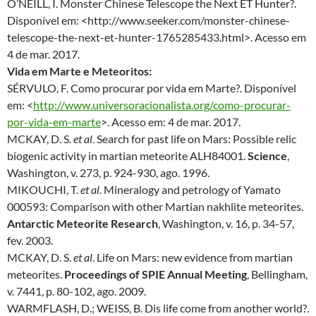
O’NEILL, I. Monster Chinese Telescope the Next ET Hunter?.
Disponível em: <http://www.seeker.com/monster-chinese-
telescope-the-next-et-hunter-1765285433.html>. Acesso em
4 de mar. 2017.
Vida em Marte e Meteoritos:
SÉRVULO, F. Como procurar por vida em Marte?. Disponível
em: <
http://www.universoracionalista.org/como-procurar-
por-vida-em-marte
>. Acesso em: 4 de mar. 2017.
MCKAY, D. S.
et al
. Search for past life on Mars: Possible relic
biogenic activity in martian meteorite ALH84001.
Science
,
Washington, v. 273, p. 924-930, ago. 1996.
MIKOUCHI, T.
et al
. Mineralogy and petrology of Yamato
000593: Comparison with other Martian nakhlite meteorites.
Antarctic Meteorite Research
, Washington, v. 16, p. 34-57,
fev. 2003.
MCKAY, D. S.
et al
. Life on Mars: new evidence from martian
meteorites.
Proceedings of SPIE Annual Meeting
, Bellingham,
v. 7441, p. 80-102, ago. 2009.
WARMFLASH, D.; WEISS, B. Dis life come from another world?.