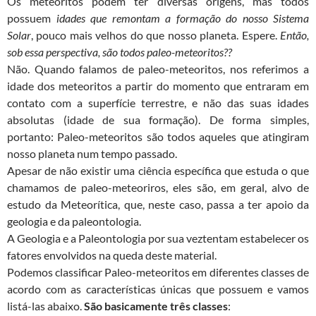
Os meteoritos podem ter diversas origens, mas todos
possuem
idades que remontam a formação do nosso Sistema
Solar
, pouco mais velhos do que nosso planeta. Espere.
Então,
sob essa perspectiva, são todos paleo-meteoritos??
Não. Quando falamos de paleo-meteoritos, nos referimos a
idade dos meteoritos a partir do momento que entraram em
contato com a superfície terrestre, e não das suas idades
absolutas (idade de sua formação). De forma simples,
portanto: Paleo-meteoritos são todos aqueles que atingiram
nosso planeta num tempo passado.
Apesar de não existir uma ciência específica que estuda o que
chamamos de paleo-meteoriros, eles são, em geral, alvo de
estudo da Meteorítica, que, neste caso, passa a ter apoio da
geologia e da paleontologia.
A Geologia e a Paleontologia por sua veztentam estabelecer os
fatores envolvidos na queda deste material.
Podemos classificar Paleo-meteoritos em diferentes classes de
acordo com as características únicas que possuem e vamos
listá-las abaixo.
São basicamente três classes
: