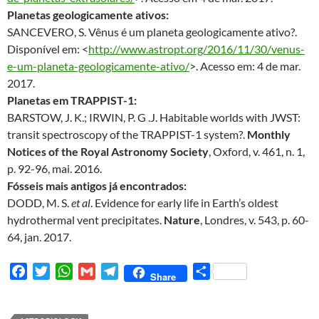
Planetas geologicamente ativos:
SANCEVERO, S. Vênus é um planeta geologicamente ativo?.
Disponível em: <
http://www.astropt.org/2016/11/30/venus-
e-um-planeta-geologicamente-ativo/
>. Acesso em: 4 de mar.
2017.
Planetas em TRAPPIST-1:
BARSTOW, J. K.; IRWIN, P. G .J. Habitable worlds with JWST:
transit spectroscopy of the TRAPPIST-1 system?.
Monthly
Notices of the Royal Astronomy Society
, Oxford, v. 461, n. 1,
p. 92-96, mai. 2016.
Fósseis mais antigos já encontrados:
DODD, M. S.
et al
. Evidence for early life in Earth’s oldest
hydrothermal vent precipitates.
Nature
, Londres, v. 543, p. 60-
64, jan. 2017.
F
T
W
G
T
S
Share
a
w
h
m
e
h
c
i
a
a
l
a