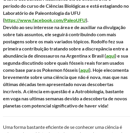
período do curso de Ciências Biológicas e está estagiando no
o
r
p
a
Laboratório de Paleontologia da UFU
k
p
m
(
https://www.facebook.com/PaleoUFU
).
Devido ao seu interesse na área e de auxiliar na divulgação
sobre tais assuntos, ele seguirá contribuindo com mais
postagens sobre os mais variados tópicos. Rodolfo fez sua
primeira contribuição tratando sobre a discrepância entre a
abundância de dinossauros na Argentina x Brasil (
aqui
) e sua
segunda discutindo sobre quais fósseis reais foram usados
como base para os Pokemon fósseis (
aqui
). Hoje elecomenta
brevemente sobre uma ciência que não é nova, mas que nas
últimas décadas tem apresentado novas descobertas
incríveis. A ciência em questão é a Astrobiologia, bastante
em voga nas ultimas semanas devido a descoberta de novos
planetas com potencial significativo de haver vida!
Uma forma bastante eficiente de se conhecer uma ciência é