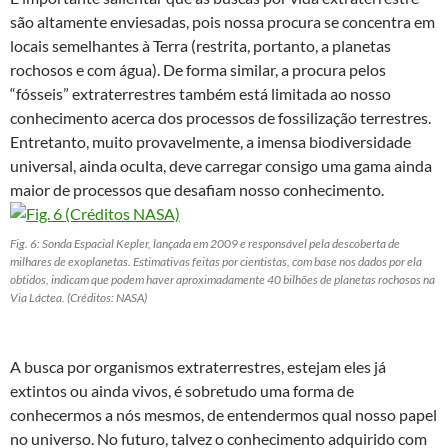
são altamente enviesadas, pois nossa procura se concentra em
locais semelhantes à Terra (restrita, portanto, a planetas
rochosos e com água). De forma similar, a procura pelos
“fósseis” extraterrestres também está limitada ao nosso
conhecimento acerca dos processos de fossilização terrestres.
Entretanto, muito provavelmente, a imensa biodiversidade
universal, ainda oculta, deve carregar consigo uma gama ainda
maior de processos que desafiam nosso conhecimento.
Fig. 6: Sonda Espacial Kepler, lançada em 2009 e responsável pela descoberta de
milhares de exoplanetas. Estimativas feitas por cientistas, com base nos dados por ela
obtidos, indicam que podem haver aproximadamente 40 bilhões de planetas rochosos na
Via Láctea. (Créditos: NASA)
A busca por organismos extraterrestres, estejam eles já
extintos ou ainda vivos, é sobretudo uma forma de
conhecermos a nós mesmos, de entendermos qual nosso papel
no universo. No futuro, talvez o conhecimento adquirido com