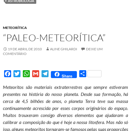
e
t
t
i
e
r
ASTROBIOLOGIA
b
t
s
l
g
e
o
e
A
r
o
r
p
a
METEORÍTICA
k
p
m
“PALEO-METEORÍTICA”
19 DE ABRIL DE 2010
ALINE GHILARDI
DEIXE UM
COMENTÁRIO
F
T
W
G
T
S
Share
a
w
h
m
e
h
Meteoritos são materiais extraterrestres que sempre estiveram
c
i
a
a
l
a
presentes na história do nosso planeta. Desde sua formação, há
e
t
t
i
e
r
cerca de 4,5 bilhões de anos, o planeta Terra teve sua massa
b
t
s
l
g
e
continuamente acrescida por esses corpos originários do espaço.
o
e
A
r
Muitos trouxeram consigo diversos elementos que ajudaram a
o
r
p
a
calibrar a composição do que é hoje a nossa litosfera. Mas não só
k
p
m
isso, alguns meteoritos tornaram-se famosos pelas suas proporções