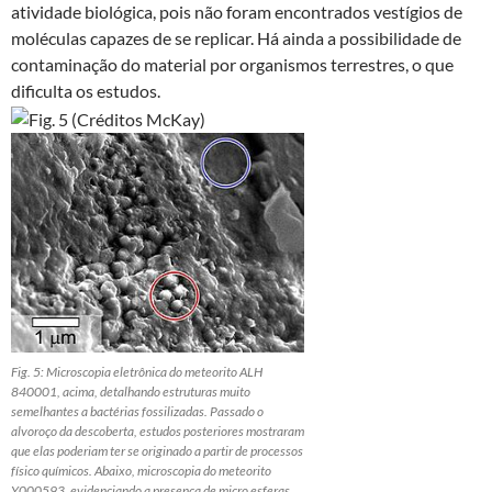
atividade biológica, pois não foram encontrados vestígios de
moléculas capazes de se replicar. Há ainda a possibilidade de
contaminação do material por organismos terrestres, o que
dificulta os estudos.
Fig. 5: Microscopia eletrônica do meteorito ALH
840001, acima, detalhando estruturas muito
semelhantes a bactérias fossilizadas. Passado o
alvoroço da descoberta, estudos posteriores mostraram
que elas poderiam ter se originado a partir de processos
físico químicos. Abaixo, microscopia do meteorito
Y000593, evidenciando a presença de micro esferas