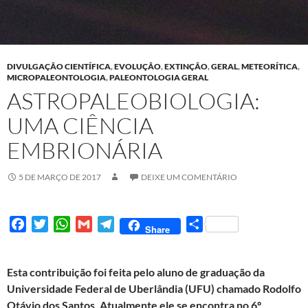
DIVULGAÇÃO CIENTÍFICA
,
EVOLUÇÃO
,
EXTINÇÃO
,
GERAL
,
METEORÍTICA
,
MICROPALEONTOLOGIA
,
PALEONTOLOGIA GERAL
ASTROPALEOBIOLOGIA:
UMA CIÊNCIA
EMBRIONÁRIA
5 DE MARÇO DE 2017
DEIXE UM COMENTÁRIO
F
T
W
G
T
S
Share
a
w
h
m
e
h
c
i
a
a
l
a
Esta contribuição foi feita pelo aluno de graduação da
e
t
t
i
e
r
Universidade Federal de Uberlândia (UFU) chamado Rodolfo
b
t
s
l
g
e
Otávio dos Santos. Atualmente ele se encontra no 6º
o
e
A
r