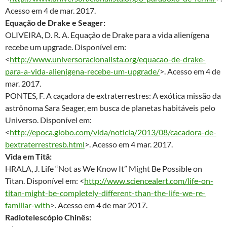
Acesso em 4 de mar. 2017.
Equação de Drake e Seager:
OLIVEIRA, D. R. A. Equação de Drake para a vida alienígena
recebe um upgrade. Disponível em:
<
http://www.universoracionalista.org/equacao-de-drake-
para-a-vida-alienigena-recebe-um-upgrade/
>. Acesso em 4 de
mar. 2017.
PONTES, F. A caçadora de extraterrestres: A exótica missão da
astrônoma Sara Seager, em busca de planetas habitáveis pelo
Universo. Disponível em:
<
http://epoca.globo.com/vida/noticia/2013/08/cacadora-de-
bextraterrestresb.html
>. Acesso em 4 mar. 2017.
Vida em Titã:
HRALA, J. Life “Not as We Know It” Might Be Possible on
Titan. Disponível em: <
http://www.sciencealert.com/life-on-
titan-might-be-completely-different-than-the-life-we-re-
familiar-with
>. Acesso em 4 de mar 2017.
Radiotelescópio Chinês: