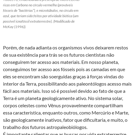
ricas em Carbono no círculo vermelho (prováveis
fósseis de “bactérias”), e microtúbulos, no círculo em
azul, que teriam sido feitos por atividade biótica (um
possível icnofóssil extraterrestre). (Modificado de
McKay (1996)).
Porém, de nada adianta os organismos vivos deixarem restos
de sua existência para trás se os futuros cientistas não
conseguirem ter acesso aos materiais. Em nosso planeta,
conseguimos ter acesso aos fósseis pois as camadas em que
eles se encontram são soerguidas graças à forças vindas do
interior da Terra, possibilitando aos paleontólogos acesso mais
fácil aos materiais. Isso só é possível devido ao fato de que a
Terra é um planeta geologicamente ativo. No sistema solar,
corpos celestes como Vênus provavelmente compartilham
essa característica, enquanto outros, como Mercúrio e Marte,
são geologicamente inativos, fator que dificultaria, e muito, o
trabalho dos futuros astropaleobiólogos.
É importante salientar que as buscas por vida extraterrestre