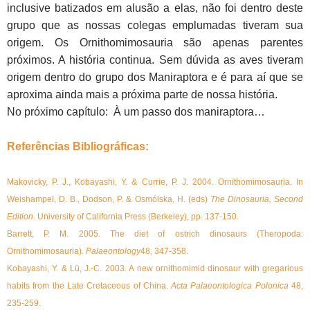
inclusive batizados em alusão a elas, não foi dentro deste
grupo que as nossas colegas emplumadas tiveram sua
origem. Os Ornithomimosauria são apenas parentes
próximos. A história continua. Sem dúvida as aves tiveram
origem dentro do grupo dos Maniraptora e é para aí que se
aproxima ainda mais a próxima parte de nossa história.
No próximo capítulo: À um passo dos maniraptora…
Referências Bibliográficas:
Makovicky, P. J., Kobayashi, Y. & Currie, P. J. 2004. Ornithomimosauria. In
Weishampel, D. B., Dodson, P. & Osmólska, H. (eds)
The Dinosauria, Second
Edition
. University of California Press (Berkeley), pp. 137-150.
Barrett, P. M. 2005. The diet of ostrich dinosaurs (Theropoda:
Ornithomimosauria).
Palaeontology
48, 347-358.
Kobayashi, Y. & Lü, J.-C. 2003. A new ornithomimid dinosaur with gregarious
habits from the Late Cretaceous of China.
Acta Palaeontologica Polonica
48,
235-259.