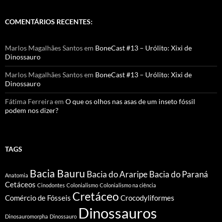
COMENTÁRIOS RECENTES:
Marlos Magalhães Santos
em
BoneCast #13 – Urólito: Xixi de
Dinossauro
Marlos Magalhães Santos
em
BoneCast #13 – Urólito: Xixi de
Dinossauro
Fátima Ferreira
em
O que os olhos nas asas de um inseto fóssil
podem nos dizer?
TAGS
Bacia Bauru
Bacia do Araripe
Bacia do Paraná
Anatomia
Cetáceos
Cinodontes
Colonialismo
Colonialismo na ciência
Cretáceo
Comércio de Fósseis
Crocodyliformes
Dinossauros
Dinosauromorpha
Dinossauro