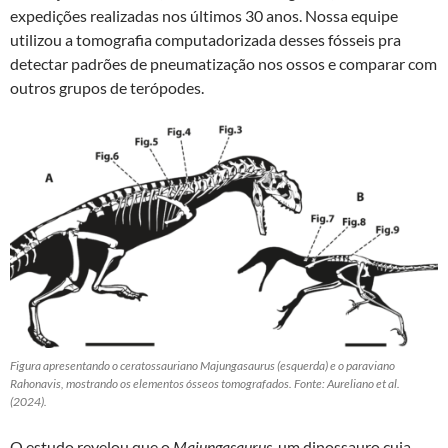
expedições realizadas nos últimos 30 anos. Nossa equipe
utilizou a tomografia computadorizada desses fósseis pra
detectar padrões de pneumatização nos ossos e comparar com
outros grupos de terópodes.
Figura apresentando o ceratossauriano Majungasaurus (esquerda) e o paraviano
Rahonavis, mostrando os elementos ósseos tomografados. Fonte: Aureliano et al.
(2024).
O estudo revelou que o
Majungasaurus
, um dinossauro cuja