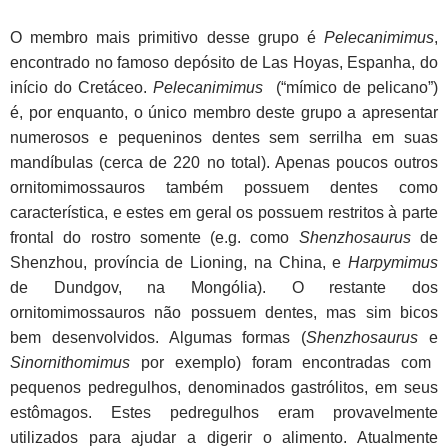
O membro mais primitivo desse grupo é
Pelecanimimus
,
encontrado no
famoso depósito de Las Hoyas, Espanha, do
início do Cretáceo.
Pelecanimimus
(“mímico de pelicano”)
é, por enquanto, o único membro deste grupo a apresentar
numerosos e pequeninos dentes sem serrilha em suas
mandíbulas (cerca de 220 no total). Apenas poucos outros
ornitomimossauros também possuem dentes como
característica, e estes em geral os possuem restritos à parte
frontal do rostro somente (e.g. como
Shenzhosaurus
de
Shenzhou, província de Lioning, na China, e
Harpymimus
de Dundgov, na Mongólia). O restante dos
ornitomimossauros não possuem dentes, mas sim bicos
bem desenvolvidos. Algumas formas (
Shenzhosaurus
e
Sinornithomimus
por exemplo) foram encontradas com
pequenos pedregulhos, denominados gastrólitos, em seus
estômagos. Estes pedregulhos eram provavelmente
utilizados para ajudar a digerir o alimento. Atualmente