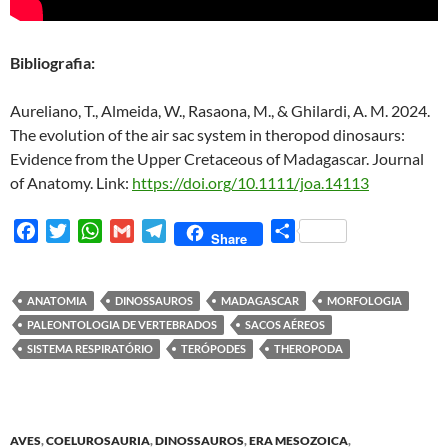
Bibliografia:
Aureliano, T., Almeida, W., Rasaona, M., & Ghilardi, A. M. 2024.
The evolution of the air sac system in theropod dinosaurs:
Evidence from the Upper Cretaceous of Madagascar. Journal
of Anatomy.
Link:
https://doi.org/10.1111/joa.14113
F
T
W
G
T
S
Share
a
w
h
m
e
h
c
i
a
a
l
a
e
t
t
i
e
r
ANATOMIA
DINOSSAUROS
MADAGASCAR
MORFOLOGIA
b
t
s
l
g
e
PALEONTOLOGIA DE VERTEBRADOS
SACOS AÉREOS
o
e
A
r
SISTEMA RESPIRATÓRIO
TERÓPODES
THEROPODA
o
r
p
a
k
p
m
AVES
,
COELUROSAURIA
,
DINOSSAUROS
,
ERA MESOZOICA
,