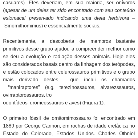
casuares). Eles deveriam, em sua maioria, ser onívoros
(
apesar de um deles ter sido encontrado com seu conteúdo
estomacal preservado indicando uma dieta herbívora –
Sinornithomimus) e essencialmente sociais.
Recentemente, a descoberta de membros bastante
primitivos desse grupo ajudou a compreender melhor como
se deu a evolução e radiação desses animais. Hoje eles
são considerados basais dentro da linhagem dos terópodes,
e estão colocados entre celurossauros primitivos e o grupo
mais derivado destes, que inclui os chamados
“maniraptores” (e.g. terezinossauros, alvarezssauros,
ovirraptorossauros, tro
odontídeos, dromeossauros e aves) (Figura 1).
O primeiro fóssil de ornitomimossauro foi encontrado em
1889 por George Cannon, em rochas de idade cretácica no
Estado do Colorado, Estados Unidos. Charles Othniel