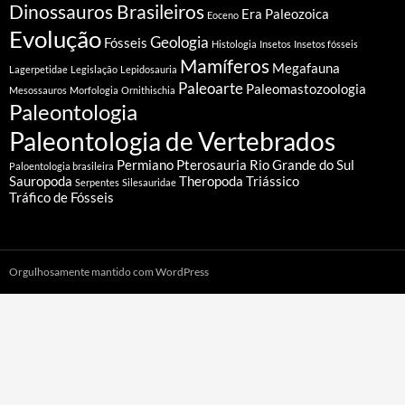
Dinossauros Brasileiros
Era Paleozoica
Eoceno
Evolução
Geologia
Fósseis
Histologia
Insetos
Insetos fósseis
Mamíferos
Megafauna
Lagerpetidae
Legislação
Lepidosauria
Paleoarte
Paleomastozoologia
Mesossauros
Morfologia
Ornithischia
Paleontologia
Paleontologia de Vertebrados
Permiano
Pterosauria
Rio Grande do Sul
Paloentologia brasileira
Sauropoda
Theropoda
Triássico
Serpentes
Silesauridae
Tráfico de Fósseis
Orgulhosamente mantido com WordPress