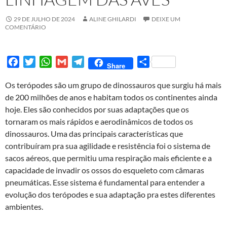
29 DE JULHO DE 2024
ALINE GHILARDI
DEIXE UM
COMENTÁRIO
F
T
W
G
T
S
Share
a
w
h
m
e
h
Os terópodes são um grupo de dinossauros que surgiu há mais
c
i
a
a
l
a
de 200 milhões de anos e habitam todos os continentes ainda
e
t
t
i
e
r
hoje. Eles são conhecidos por suas adaptações que os
b
t
s
l
g
e
tornaram os mais rápidos e aerodinâmicos de todos os
o
e
A
r
dinossauros. Uma das principais características que
o
r
p
a
contribuíram pra sua agilidade e resistência foi o sistema de
k
p
m
sacos aéreos, que permitiu uma respiração mais eficiente e a
capacidade de invadir os ossos do esqueleto com câmaras
pneumáticas. Esse sistema é fundamental para entender a
evolução dos terópodes e sua adaptação pra estes diferentes
ambientes.