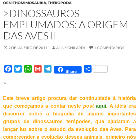
ORNITHOMIMOSAURIA
,
THEROPODA
>DINOSSAUROS
EMPLUMADOS: A ORIGEM
DAS AVES II
9 DE JANEIRO DE 2011
ALINE GHILARDI
4 COMENTÁRIOS
F
T
W
G
T
S
Share
a
w
h
m
e
h
>
c
i
a
a
l
a
e
t
t
i
e
r
Este breve artigo procura dar continuidade à história
b
t
s
l
g
e
o
e
A
r
que começamos a contar neste
post
aqui
.
A idéia era
o
r
p
a
discorrer sobre a biografia de alguns importantes
k
p
m
grupos de dinossauros terópodes, que ajudaram a
lançar luz sobre o estudo da evolução das Aves. Para
compreender a evolução desses animais, primeiro nós