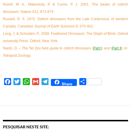
Norell, M. A., Makovicky, P. & Currie, P. J. 2001. The beaks of ostrich
dinosaurs.
Nature
412, 873-874.
Russell, D. A. 1972. Ostrich dinosaurs from the Late Cretaceous of western
Canada.
Canadian Journal of Earth Sciences
9, 375-402.
Long, J. & Schouten, P., 2008. Feathered Dinosaurs: The Origin of Birds. Oxford
university Press. Oxford, New York.
Naish, D. – The Tet Zoo field guide to ostrich dinosaurs (
Part I
) and (
Part II
).
In
:
Tetrapod Zoology.
F
T
W
G
T
S
Share
a
w
h
m
e
h
c
i
a
a
l
a
e
t
t
i
e
r
b
t
s
l
g
e
o
e
A
r
o
r
p
a
PESQUISAR NESTE SITE:
k
p
m