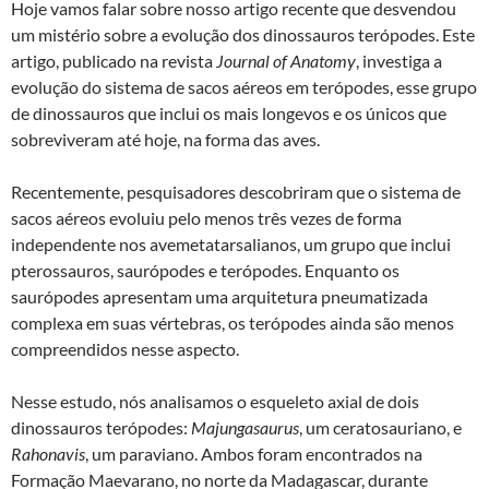
Hoje vamos falar sobre nosso artigo recente que desvendou
um mistério sobre a evolução dos dinossauros terópodes. Este
artigo, publicado na revista
Journal of Anatomy
, investiga a
evolução do sistema de sacos aéreos em terópodes, esse grupo
de dinossauros que inclui os mais longevos e os únicos que
sobreviveram até hoje, na forma das aves.
Recentemente, pesquisadores descobriram que o sistema de
sacos aéreos evoluiu pelo menos três vezes de forma
independente nos avemetatarsalianos, um grupo que inclui
pterossauros, saurópodes e terópodes. Enquanto os
saurópodes apresentam uma arquitetura pneumatizada
complexa em suas vértebras, os terópodes ainda são menos
compreendidos nesse aspecto.
Nesse estudo, nós analisamos o esqueleto axial de dois
dinossauros terópodes:
Majungasaurus
, um ceratosauriano, e
Rahonavis
, um paraviano. Ambos foram encontrados na
Formação Maevarano, no norte da Madagascar, durante