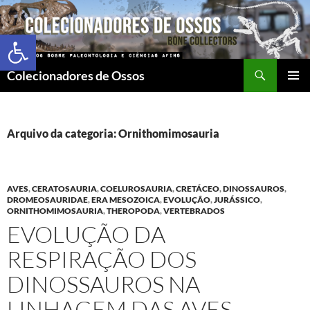
Abrir a barra de ferramentas
Colecionadores de Ossos
MENU
PRINCI
Arquivo da categoria: Ornithomimosauria
AVES
,
CERATOSAURIA
,
COELUROSAURIA
,
CRETÁCEO
,
DINOSSAUROS
,
DROMEOSAURIDAE
,
ERA MESOZOICA
,
EVOLUÇÃO
,
JURÁSSICO
,
ORNITHOMIMOSAURIA
,
THEROPODA
,
VERTEBRADOS
EVOLUÇÃO DA
RESPIRAÇÃO DOS
DINOSSAUROS NA
LINHAGEM DAS AVES