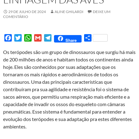
29 DE JULHO DE 2024
ALINE GHILARDI
DEIXE UM
COMENTÁRIO
F
T
W
G
T
S
Share
a
w
h
m
e
h
Os terópodes são um grupo de dinossauros que surgiu há mais
c
i
a
a
l
a
de 200 milhões de anos e habitam todos os continentes ainda
e
t
t
i
e
r
hoje. Eles são conhecidos por suas adaptações que os
b
t
s
l
g
e
tornaram os mais rápidos e aerodinâmicos de todos os
o
e
A
r
dinossauros. Uma das principais características que
o
r
p
a
contribuíram pra sua agilidade e resistência foi o sistema de
k
p
m
sacos aéreos, que permitiu uma respiração mais eficiente e a
capacidade de invadir os ossos do esqueleto com câmaras
pneumáticas. Esse sistema é fundamental para entender a
evolução dos terópodes e sua adaptação pra estes diferentes
ambientes.