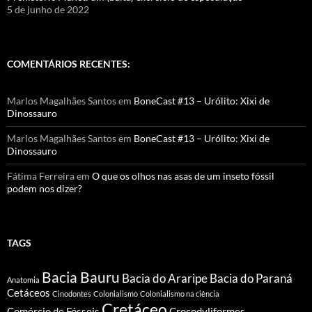
5 de junho de 2022
COMENTÁRIOS RECENTES:
Marlos Magalhães Santos
em
BoneCast #13 – Urólito: Xixi de
Dinossauro
Marlos Magalhães Santos
em
BoneCast #13 – Urólito: Xixi de
Dinossauro
Fátima Ferreira
em
O que os olhos nas asas de um inseto fóssil
podem nos dizer?
TAGS
Bacia Bauru
Bacia do Araripe
Bacia do Paraná
Anatomia
Cetáceos
Cinodontes
Colonialismo
Colonialismo na ciência
Cretáceo
Comércio de Fósseis
Crocodyliformes