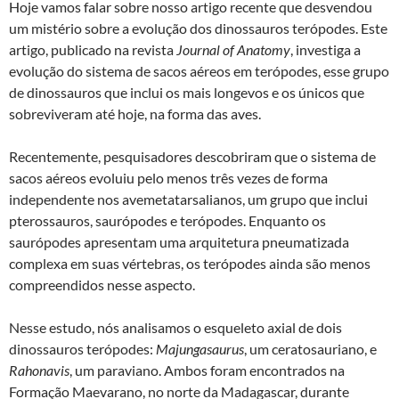
Hoje vamos falar sobre nosso artigo recente que desvendou
um mistério sobre a evolução dos dinossauros terópodes. Este
artigo, publicado na revista
Journal of Anatomy
, investiga a
evolução do sistema de sacos aéreos em terópodes, esse grupo
de dinossauros que inclui os mais longevos e os únicos que
sobreviveram até hoje, na forma das aves.
Recentemente, pesquisadores descobriram que o sistema de
sacos aéreos evoluiu pelo menos três vezes de forma
independente nos avemetatarsalianos, um grupo que inclui
pterossauros, saurópodes e terópodes. Enquanto os
saurópodes apresentam uma arquitetura pneumatizada
complexa em suas vértebras, os terópodes ainda são menos
compreendidos nesse aspecto.
Nesse estudo, nós analisamos o esqueleto axial de dois
dinossauros terópodes:
Majungasaurus
, um ceratosauriano, e
Rahonavis
, um paraviano. Ambos foram encontrados na
Formação Maevarano, no norte da Madagascar, durante