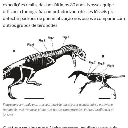
expedições realizadas nos últimos 30 anos. Nossa equipe
utilizou a tomografia computadorizada desses fósseis pra
detectar padrões de pneumatização nos ossos e comparar com
outros grupos de terópodes.
Figura apresentando o ceratossauriano Majungasaurus (esquerda) e o paraviano
Rahonavis, mostrando os elementos ósseos tomografados. Fonte: Aureliano et al.
(2024).
O estudo revelou que o
Majungasaurus
, um dinossauro cuja