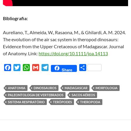
Bibliografia:
Aureliano, T., Almeida, W., Rasaona, M., & Ghilardi, A. M. 2024.
The evolution of the air sac system in theropod dinosaurs:
Evidence from the Upper Cretaceous of Madagascar. Journal
of Anatomy.
Link:
https://doi.org/10.1111/joa.14113
F
T
W
G
T
S
Share
a
w
h
m
e
h
c
i
a
a
l
a
e
t
t
i
e
r
ANATOMIA
DINOSSAUROS
MADAGASCAR
MORFOLOGIA
b
t
s
l
g
e
PALEONTOLOGIA DE VERTEBRADOS
SACOS AÉREOS
o
e
A
r
SISTEMA RESPIRATÓRIO
TERÓPODES
THEROPODA
o
r
p
a
k
p
m