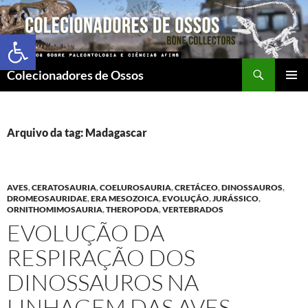
Abrir a barra de ferramentas
Colecionadores de Ossos
MENU
PRINCI
Arquivo da tag: Madagascar
AVES
,
CERATOSAURIA
,
COELUROSAURIA
,
CRETÁCEO
,
DINOSSAUROS
,
DROMEOSAURIDAE
,
ERA MESOZOICA
,
EVOLUÇÃO
,
JURÁSSICO
,
ORNITHOMIMOSAURIA
,
THEROPODA
,
VERTEBRADOS
EVOLUÇÃO DA
RESPIRAÇÃO DOS
DINOSSAUROS NA
LINHAGEM DAS AVES