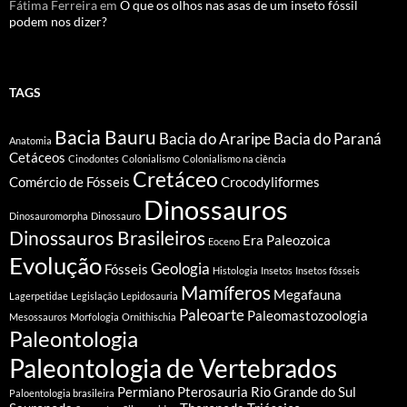
Fátima Ferreira
em
O que os olhos nas asas de um inseto fóssil
podem nos dizer?
TAGS
Bacia Bauru
Bacia do Araripe
Bacia do Paraná
Anatomia
Cetáceos
Cinodontes
Colonialismo
Colonialismo na ciência
Cretáceo
Comércio de Fósseis
Crocodyliformes
Dinossauros
Dinosauromorpha
Dinossauro
Dinossauros Brasileiros
Era Paleozoica
Eoceno
Evolução
Geologia
Fósseis
Histologia
Insetos
Insetos fósseis
Mamíferos
Megafauna
Lagerpetidae
Legislação
Lepidosauria
Paleoarte
Paleomastozoologia
Mesossauros
Morfologia
Ornithischia
Paleontologia
Paleontologia de Vertebrados
Permiano
Pterosauria
Rio Grande do Sul
Paloentologia brasileira