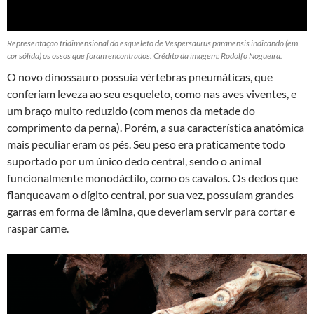
Representação tridimensional do esqueleto de Vespersaurus paranensis indicando (em
cor sólida) os ossos que foram encontrados. Crédito da imagem: Rodolfo Nogueira.
O novo dinossauro possuía vértebras pneumáticas, que
conferiam leveza ao seu esqueleto, como nas aves viventes, e
um braço muito reduzido (com menos da metade do
comprimento da perna). Porém, a sua característica anatômica
mais peculiar eram os pés. Seu peso era praticamente todo
suportado por um único dedo central, sendo o animal
funcionalmente monodáctilo, como os cavalos. Os dedos que
flanqueavam o dígito central, por sua vez, possuíam grandes
garras em forma de lâmina, que deveriam servir para cortar e
raspar carne.