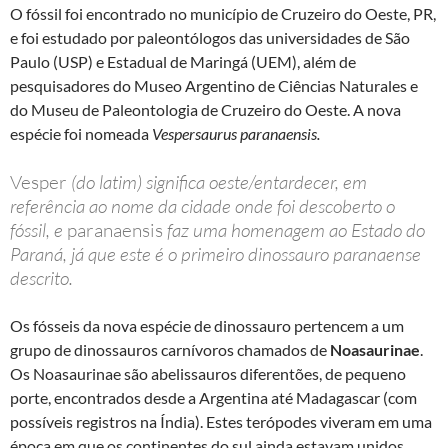
O fóssil foi encontrado no município de Cruzeiro do Oeste, PR,
e foi estudado por paleontólogos das universidades de São
Paulo (USP) e Estadual de Maringá (UEM), além de
pesquisadores do Museo Argentino de Ciências Naturales e
do Museu de Paleontologia de Cruzeiro do Oeste. A nova
espécie foi nomeada
Vespersaurus paranaensis.
Vesper
(do latim) significa oeste/entardecer, em
referência ao nome da cidade onde foi descoberto o
fóssil, e
paranaensis
faz uma homenagem ao Estado do
Paraná, já que este é o primeiro dinossauro paranaense
descrito.
Os fósseis da nova espécie de dinossauro pertencem a um
grupo de dinossauros carnívoros chamados de
Noasaurinae
.
Os Noasaurinae são abelissauros diferentões, de pequeno
porte, encontrados desde a Argentina até Madagascar (com
possíveis registros na Índia). Estes terópodes viveram em uma
época em que os continentes do sul ainda estavam unidos,