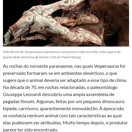
Pata direita de Vespersaurus paranensis como preservada na rocha, note a garra do
quarto dedo em forma de lâmina. Foto de Paulo Manzig.
As rochas do noroeste paranaense, nas quais
Vespersaurus
foi
preservado formaram-se em ambientes desérticos, o que
sugere que o animal deveria ser adaptado a esse tipo de clima.
Na década de 70, em rochas relacionadas, o paleontólogo
Giuseppe Leonardi descobriu uma ampla assembleia de
pegadas fósseis. Algumas, feitas por um pequeno dinossauro
bípede, carnívoro, aparentemente monodáctilo. À época não
se conhecia nenhum animal com tais características ao qual
elas pudessem ser atribuídas. Muito tempo depois, o produtor
parece ter sido encontrado.