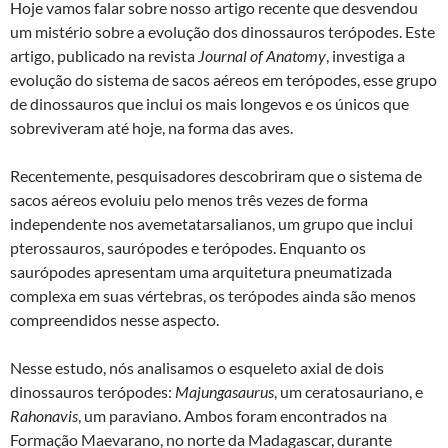
Hoje vamos falar sobre nosso artigo recente que desvendou
um mistério sobre a evolução dos dinossauros terópodes. Este
artigo, publicado na revista
Journal of Anatomy
, investiga a
evolução do sistema de sacos aéreos em terópodes, esse grupo
de dinossauros que inclui os mais longevos e os únicos que
sobreviveram até hoje, na forma das aves.
Recentemente, pesquisadores descobriram que o sistema de
sacos aéreos evoluiu pelo menos três vezes de forma
independente nos avemetatarsalianos, um grupo que inclui
pterossauros, saurópodes e terópodes. Enquanto os
saurópodes apresentam uma arquitetura pneumatizada
complexa em suas vértebras, os terópodes ainda são menos
compreendidos nesse aspecto.
Nesse estudo, nós analisamos o esqueleto axial de dois
dinossauros terópodes:
Majungasaurus
, um ceratosauriano, e
Rahonavis
, um paraviano. Ambos foram encontrados na
Formação Maevarano, no norte da Madagascar, durante