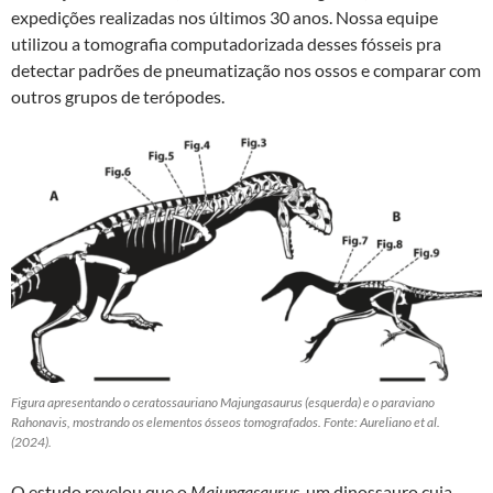
expedições realizadas nos últimos 30 anos. Nossa equipe
utilizou a tomografia computadorizada desses fósseis pra
detectar padrões de pneumatização nos ossos e comparar com
outros grupos de terópodes.
Figura apresentando o ceratossauriano Majungasaurus (esquerda) e o paraviano
Rahonavis, mostrando os elementos ósseos tomografados. Fonte: Aureliano et al.
(2024).
O estudo revelou que o
Majungasaurus
, um dinossauro cuja