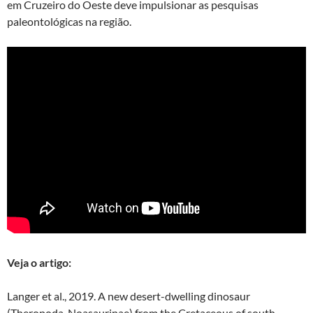
em Cruzeiro do Oeste deve impulsionar as pesquisas
paleontológicas na região.
Veja o artigo:
Langer et al., 2019. A new desert-dwelling dinosaur
(Theropoda, Noasaurinae) from the Cretaceous of south