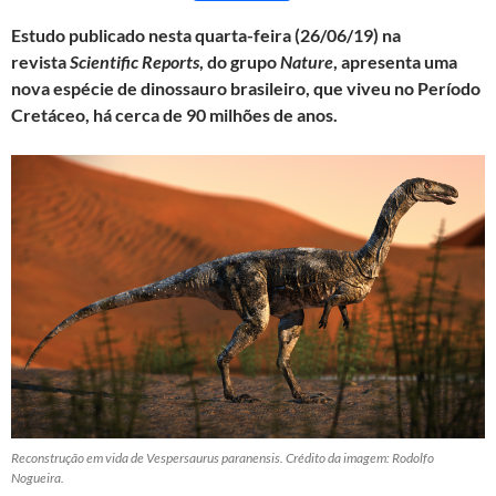
a
w
h
m
e
h
Estudo publicado nesta quarta-feira (26/06/19) na
c
i
a
a
l
a
revista
Scientific Reports
, do grupo
Nature
, apresenta uma
e
t
t
i
e
r
nova espécie de dinossauro brasileiro, que viveu no Período
b
t
s
l
g
e
Cretáceo, há cerca de 90 milhões de anos.
o
e
A
r
o
r
p
a
k
p
m
Reconstrução em vida de Vespersaurus paranensis. Crédito da imagem: Rodolfo
Nogueira.