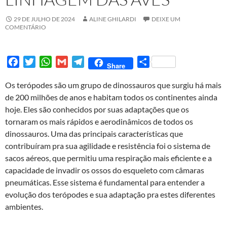
29 DE JULHO DE 2024
ALINE GHILARDI
DEIXE UM
COMENTÁRIO
F
T
W
G
T
S
Share
a
w
h
m
e
h
Os terópodes são um grupo de dinossauros que surgiu há mais
c
i
a
a
l
a
de 200 milhões de anos e habitam todos os continentes ainda
e
t
t
i
e
r
hoje. Eles são conhecidos por suas adaptações que os
b
t
s
l
g
e
tornaram os mais rápidos e aerodinâmicos de todos os
o
e
A
r
dinossauros. Uma das principais características que
o
r
p
a
contribuíram pra sua agilidade e resistência foi o sistema de
k
p
m
sacos aéreos, que permitiu uma respiração mais eficiente e a
capacidade de invadir os ossos do esqueleto com câmaras
pneumáticas. Esse sistema é fundamental para entender a
evolução dos terópodes e sua adaptação pra estes diferentes
ambientes.