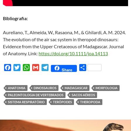
Bibliografia:
Aureliano, T., Almeida, W., Rasaona, M., & Ghilardi, A. M. 2024.
The evolution of the air sac system in theropod dinosaurs:
Evidence from the Upper Cretaceous of Madagascar. Journal
of Anatomy.
Link:
https://doi.org/10.1111/joa.14113
F
T
W
G
T
S
Share
a
w
h
m
e
h
c
i
a
a
l
a
e
t
t
i
e
r
ANATOMIA
DINOSSAUROS
MADAGASCAR
MORFOLOGIA
b
t
s
l
g
e
PALEONTOLOGIA DE VERTEBRADOS
SACOS AÉREOS
o
e
A
r
SISTEMA RESPIRATÓRIO
TERÓPODES
THEROPODA
o
r
p
a
k
p
m