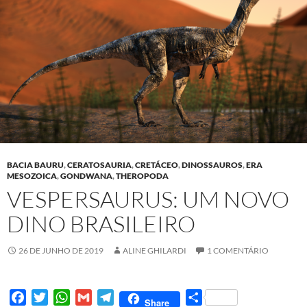
BACIA BAURU
,
CERATOSAURIA
,
CRETÁCEO
,
DINOSSAUROS
,
ERA
MESOZOICA
,
GONDWANA
,
THEROPODA
VESPERSAURUS: UM NOVO
DINO BRASILEIRO
26 DE JUNHO DE 2019
ALINE GHILARDI
1 COMENTÁRIO
F
T
W
G
T
S
Share