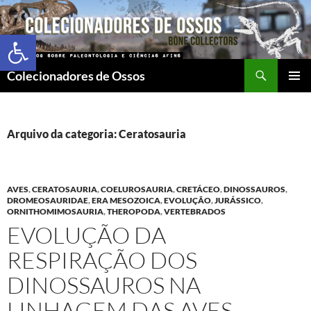
Abrir a barra de ferramentas
Colecionadores de Ossos
MENU
PRINCI
Arquivo da categoria: Ceratosauria
AVES
,
CERATOSAURIA
,
COELUROSAURIA
,
CRETÁCEO
,
DINOSSAUROS
,
DROMEOSAURIDAE
,
ERA MESOZOICA
,
EVOLUÇÃO
,
JURÁSSICO
,
ORNITHOMIMOSAURIA
,
THEROPODA
,
VERTEBRADOS
EVOLUÇÃO DA
RESPIRAÇÃO DOS
DINOSSAUROS NA
LINHAGEM DAS AVES