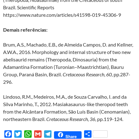
Brazil. Scientific Reports
https://www.nature.com/articles/s41598-019-45306-9
Demais referências:
Brum, A.S., Machado, E.B., de Almeida Campos, D. and Kellner,
A.W.A., 2016. Morphology and internal structure of two new
abelisaurid remains (Theropoda, Dinosauria) from the
Adamantina Formation (Turonian–Maastrichtian), Bauru
Group, Paraná Basin, Brazil.
Cretaceous Research
,
60
, pp.287-
296.
Lindoso, R.M., Medeiros, M.A., de Souza Carvalho, I. and da
Silva Marinho, T., 2012. Masiakasaurus-like theropod teeth
from the Alcântara Formation, São Luís Basin (Cenomanian),
northeastern Brazil.
Cretaceous Research
,
36
, pp.119-124.
F
T
W
G
T
S
Share