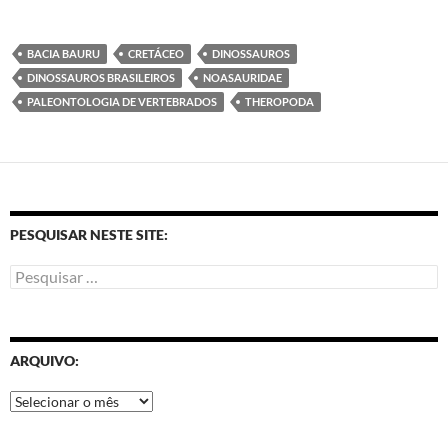
a
w
h
m
e
h
c
i
a
a
l
a
e
t
t
i
e
r
BACIA BAURU
CRETÁCEO
DINOSSAUROS
b
t
s
l
g
e
DINOSSAUROS BRASILEIROS
NOASAURIDAE
o
e
A
r
PALEONTOLOGIA DE VERTEBRADOS
THEROPODA
o
r
p
a
k
p
m
PESQUISAR NESTE SITE:
ARQUIVO: