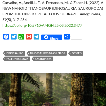
Carvalho, A., Anelli, L. E., A. Fernandes, M., & Zaher, H. (2022). A
NEW NANOID TITANOSAUR (DINOSAURIA: SAUROPODA)
FROM THE UPPER CRETACEOUS OF BRAZIL.
Ameghiniana
,
59
(5), 317-354.
https://doi.org/10.5710/AMGH.25.08.2022.3477
F
T
W
G
T
S
Share
a
w
h
m
e
h
c
i
a
a
l
a
e
t
t
i
e
r
DINOSSAURO
DINOSSAUROS BRASILEIROS
FÓSSEIS
b
t
s
l
g
e
PALEONTOLOGIA
SAUROPODA
o
e
A
r
o
r
p
a
k
p
m