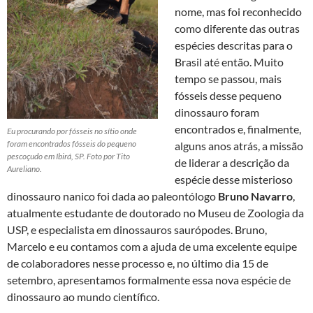
nome, mas foi reconhecido
como diferente das outras
espécies descritas para o
Brasil até então. Muito
tempo se passou, mais
fósseis desse pequeno
dinossauro foram
encontrados e, finalmente,
Eu procurando por fósseis no sítio onde
foram encontrados fósseis do pequeno
alguns anos atrás, a missão
pescoçudo em Ibirá, SP. Foto por Tito
de liderar a descrição da
Aureliano.
espécie desse misterioso
dinossauro nanico foi dada ao paleontólogo
Bruno Navarro
,
atualmente estudante de doutorado no Museu de Zoologia da
USP, e especialista em dinossauros saurópodes. Bruno,
Marcelo e eu contamos com a ajuda de uma excelente equipe
de colaboradores nesse processo e, no último dia 15 de
setembro, apresentamos formalmente essa nova espécie de
dinossauro ao mundo científico.