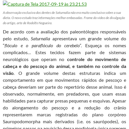
A observação exclusiva dos dentes de Saturnalia não era muito conclusiva sobre a sua
dieta. O novo estudo traz informações melhor embasadas. Frame do vídeo de divulgação
do artigo, arte de Rodolfo Nogueira.
De acordo com a avaliação dos paleontólogos responsáveis
pelo estudo,
Saturnalia
apresentava um grande volume do
“
flóculo e o paraflóculo do cerebelo”
. Esqueça os nomes
complicados… Estes tecidos fazem parte de sistemas
neurológicos que operam no
controle do movimento de
cabeça e do pescoço do animal, e também no controle da
visão
. O grande volume destas estruturas indica um
comportamento em que movimentos rápidos de pescoço e
cabeça deveriam ser parte do repertório desse animal. Isso é
observado, normalmente, em predadores, que usam essas
habilidades para capturar presas pequenas e esquivas. Apesar
do alongamento do pescoço e a redução do crânio
representarem marcas registradas do plano corpóreo
Sauropodomorpha mais derivados (i.e. os saurópodes), os
primeiros passos na aquisição dessa morfologia única parecem