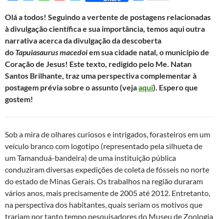
a
w
h
m
e
h
Olá a todos! Seguindo a vertente de postagens relacionadas
c
i
a
a
l
a
à divulgação científica e sua importância, temos aqui outra
e
t
t
i
e
r
narrativa acerca da divulgação da descoberta
b
t
s
l
g
e
do
Tapuiasaurus macedoi
em sua cidade natal, o município de
o
e
A
r
Coração de Jesus! Este texto, redigido pelo Me. Natan
o
r
p
a
Santos Brilhante, traz uma perspectiva complementar à
k
p
m
postagem prévia sobre o assunto (veja
aqui
). Espero que
gostem!
Sob a mira de olhares curiosos e intrigados, forasteiros em um
veículo branco com logotipo (representado pela silhueta de
um Tamanduá-bandeira) de uma instituição pública
conduziram diversas expedições de coleta de fósseis no norte
do estado de Minas Gerais. Os trabalhos na região duraram
vários anos, mais precisamente de 2005 até 2012. Entretanto,
na perspectiva dos habitantes, quais seriam os motivos que
trariam por tanto tempo pesquisadores do Museu de Zoologia