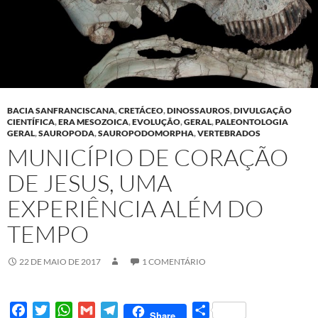
BACIA SANFRANCISCANA
,
CRETÁCEO
,
DINOSSAUROS
,
DIVULGAÇÃO
CIENTÍFICA
,
ERA MESOZOICA
,
EVOLUÇÃO
,
GERAL
,
PALEONTOLOGIA
GERAL
,
SAUROPODA
,
SAUROPODOMORPHA
,
VERTEBRADOS
MUNICÍPIO DE CORAÇÃO
DE JESUS, UMA
EXPERIÊNCIA ALÉM DO
TEMPO
22 DE MAIO DE 2017
1 COMENTÁRIO
F
T
W
G
T
S
Share