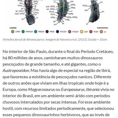
Vértebra dorsal de Ibirania parva. Imagem de Navarro et al. (2022). Escala = 10cm.
No interior de São Paulo, durante o final do Período Cretáceo,
há 80 milhões de anos, caminharam muitos dinossauros
pescoçudos de grande tamanho, e até gigantes, como o
Austroposeidon
. Mas havia algo de especial na região de Ibirá,
que favoreceu a existência de pescoçudos nanicos. Diferente
de outros anões que viviam em ilhas tropicais onde hoje é a
Europa, como
Magyarosaurus
ou
Europasaurus
,
Ibirania
vivia no
interior do Brasil, em um ambiente semi-árido com períodos
chuvosos intercalados por secas intensas. Foi esse ambiente
hostil, com recursos limitados periodicamente, que selecionou
esses pequenos dinossaurinhos herbívoros, que ao invés de