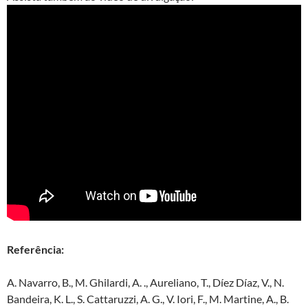
Referência:
A. Navarro, B., M. Ghilardi, A. ., Aureliano, T., Díez Díaz, V., N.
Bandeira, K. L., S. Cattaruzzi, A. G., V. Iori, F., M. Martine, A., B.