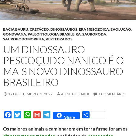
BACIA BAURU
,
CRETÁCEO
,
DINOSSAUROS
,
ERA MESOZOICA
,
EVOLUÇÃO
,
GONDWANA
,
PALEONTOLOGIA BRASILEIRA
,
SAUROPODA
,
SAUROPODOMORPHA
,
VERTEBRADOS
UM DINOSSAURO
PESCOÇUDO NANICO É O
MAIS NOVO DINOSSAURO
BRASILEIRO
17 DE SETEMBRO DE 2022
ALINE GHILARDI
1 COMENTÁRIO
F
T
W
G
T
S
Share
a
w
h
m
e
h
Os maiores animais a caminharem em terra firme foram os
c
i
a
a
l
a
dinossauros saurópodes
, apelidados de
pescoçudos
.