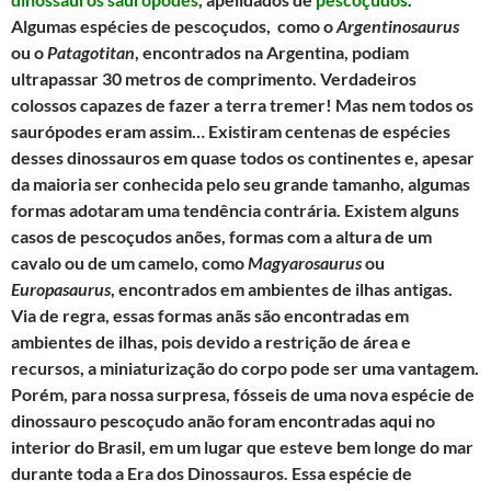
e
t
t
i
e
r
Algumas espécies de pescoçudos, como o
Argentinosaurus
b
t
s
l
g
e
ou o
Patagotitan
, encontrados na Argentina, podiam
o
e
A
r
ultrapassar 30 metros de comprimento. Verdadeiros
o
r
p
a
colossos capazes de fazer a terra tremer! Mas nem todos os
k
p
m
saurópodes eram assim… Existiram centenas de espécies
desses dinossauros em quase todos os continentes e, apesar
da maioria ser conhecida pelo seu grande tamanho, algumas
formas adotaram uma tendência contrária. Existem alguns
casos de pescoçudos anões, formas com a altura de um
cavalo ou de um camelo, como
Magyarosaurus
ou
Europasaurus
, encontrados em ambientes de ilhas antigas.
Via de regra, essas formas anãs são encontradas em
ambientes de ilhas, pois devido a restrição de área e
recursos, a miniaturização do corpo pode ser uma vantagem.
Porém, para nossa surpresa, fósseis de uma nova espécie de
dinossauro pescoçudo anão foram encontradas aqui no
interior do Brasil, em um lugar que esteve bem longe do mar
durante toda a Era dos Dinossauros. Essa espécie de