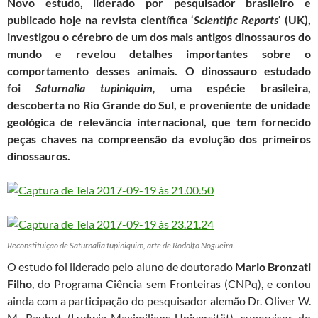
Novo estudo, liderado por pesquisador brasileiro e
c
i
a
a
l
a
publicado hoje na revista científica ‘
Scientific Reports
‘ (UK),
e
t
t
i
e
r
investigou o cérebro de um dos mais antigos dinossauros do
b
t
s
l
g
e
mundo e revelou detalhes importantes sobre o
o
e
A
r
comportamento desses animais. O dinossauro estudado
o
r
p
a
foi
Saturnalia tupiniquim,
uma espécie brasileira,
k
p
m
descoberta no Rio Grande do Sul, e proveniente de unidade
geológica de relevância internacional, que tem fornecido
peças chaves na compreensão da evolução dos primeiros
dinossauros.
Reconstituição de Saturnalia tupiniquim, arte de Rodolfo Nogueira.
O estudo foi liderado pelo aluno de doutorado
Mario Bronzati
Filho
, do Programa Ciência sem Fronteiras (CNPq), e contou
ainda com a participação do pesquisador alemão Dr. Oliver W.
M. Rauhut (Ludwig-Maximilians-Universität), supervisor do