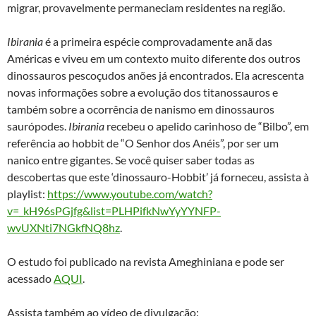
migrar, provavelmente permaneciam residentes na região.
Ibirania
é a primeira espécie comprovadamente anã das
Américas e viveu em um contexto muito diferente dos outros
dinossauros pescoçudos anões já encontrados. Ela acrescenta
novas informações sobre a evolução dos titanossauros e
também sobre a ocorrência de nanismo em dinossauros
saurópodes.
Ibirania
recebeu o apelido carinhoso de “Bilbo”, em
referência ao hobbit de “O Senhor dos Anéis”, por ser um
nanico entre gigantes. Se você quiser saber todas as
descobertas que este ‘dinossauro-Hobbit’ já forneceu, assista à
playlist:
https://www.youtube.com/watch?
v=_kH96sPGjfg&list=PLHPifkNwYyYYNFP-
wvUXNti7NGkfNQ8hz
.
O estudo foi publicado na revista Ameghiniana e pode ser
acessado
AQUI
.
Assista também ao vídeo de divulgação: