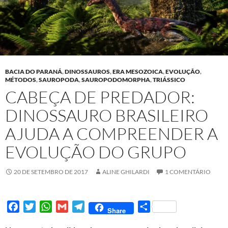
BACIA DO PARANÁ
,
DINOSSAUROS
,
ERA MESOZOICA
,
EVOLUÇÃO
,
MÉTODOS
,
SAUROPODA
,
SAUROPODOMORPHA
,
TRIÁSSICO
CABEÇA DE PREDADOR:
DINOSSAURO BRASILEIRO
AJUDA A COMPREENDER A
EVOLUÇÃO DO GRUPO
20 DE SETEMBRO DE 2017
ALINE GHILARDI
1 COMENTÁRIO
F
T
W
G
T
S
Share
a
w
h
m
e
h