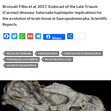
Bronzati-Filho et al. 2017. Endocast of the Late Triassic
(Carnian) dinosaur Saturnalia tupiniquim: implications for
the evolution of brain tissue in Sauropodomorpha. Scientific
Reports.
F
T
W
G
T
S
Share
a
w
h
m
e
h
c
i
a
a
l
a
e
t
t
i
e
r
BACIA DO PARANÁ
DINOSSAUROS
DINOSSAUROS BRASILEIROS
b
t
s
l
g
e
FORMAÇÃO CATURRITA
PALEONEUROLOGIA
o
e
A
r
SAUROPODOMORPHA
o
r
p
a
k
p
m