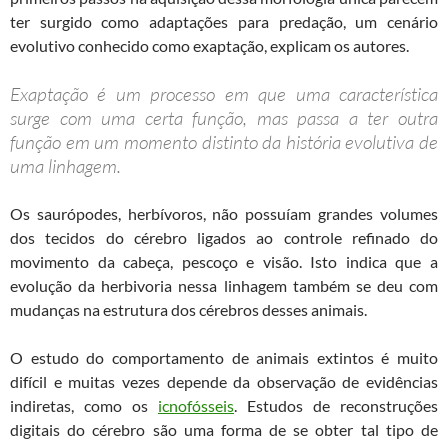
ter surgido como adaptações para predação, um cenário
evolutivo conhecido como exaptação, explicam os autores.
Exaptação é um processo em que uma característica
surge com uma certa função, mas passa a ter outra
função em um momento distinto da história evolutiva de
uma linhagem.
Os saurópodes, herbívoros, não possuíam grandes volumes
dos tecidos do cérebro ligados ao controle refinado do
movimento da cabeça, pescoço e visão. Isto indica que a
evolução da herbivoria nessa linhagem também se deu com
mudanças na estrutura dos cérebros desses animais.
O estudo do comportamento de animais extintos é muito
difícil e muitas vezes depende da observação de evidências
indiretas, como os
icnofósseis
. Estudos de reconstruções
digitais do cérebro são uma forma de se obter tal tipo de