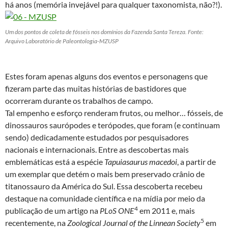
há anos (memória invejável para qualquer taxonomista, não?!).
Um dos pontos de coleta de fósseis nos domínios da Fazenda Santa Tereza. Fonte:
Arquivo Laboratório de Paleontologia-MZUSP
Estes foram apenas alguns dos eventos e personagens que
fizeram parte das muitas histórias de bastidores que
ocorreram durante os trabalhos de campo.
Tal empenho e esforço renderam frutos, ou melhor… fósseis, de
dinossauros saurópodes e terópodes, que foram (e continuam
sendo) dedicadamente estudados por pesquisadores
nacionais e internacionais. Entre as descobertas mais
emblemáticas está a espécie
Tapuiasaurus
macedoi
, a partir de
um exemplar que detém o mais bem preservado crânio de
titanossauro da América do Sul. Essa descoberta recebeu
destaque na comunidade científica e na mídia por meio da
4
publicação de um artigo na
PLoS
ONE
em 2011 e, mais
5
recentemente, na
Zoological
Journal
of
the
Linnean
Society
em