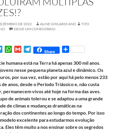
OLUÍRAM MÚLTIPLAS
ZES!?
DEZEMBRO DE 2022
ALINE GHILARDI
AND
TITO
ANO
DEIXE UM COMENTÁRIO
T
W
G
T
S
Share
w
h
m
e
h
ie humana está na Terra há apenas 300 mil anos.
i
a
a
l
a
ovens nesse pequena planeta azul e dinâmico. Os
t
t
i
e
r
uros, por sua vez, estão por aqui há pelo menos 233
t
s
l
g
e
 de anos, desde o Período Triássico e, não custa
e
A
r
, permanecem vivos até hoje na forma das aves.
r
p
a
upo de animais tolerou e se adaptou a uma grande
p
m
ade de climas e mudanças dramáticas na
ração dos continentes ao longo do tempo. Por isso
 modelo excelente para estudarmos evolução
ca. Eles têm muito a nos ensinar sobre os segredos