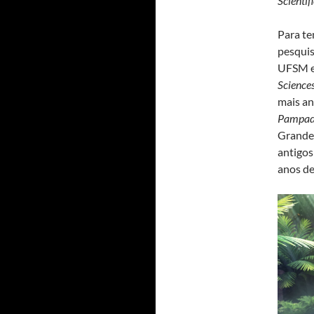
Scientif
Para te
pesquis
UFSM e
Science
mais an
Pampad
Grande 
antigos
anos de