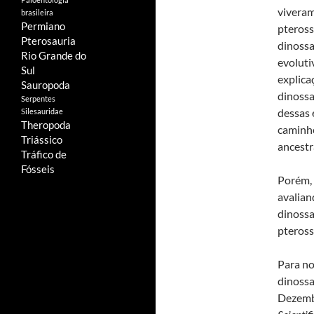
viveram
brasileira
Permiano
pteross
Pterosauria
dinoss
Rio Grande do
evoluti
Sul
explica
Sauropoda
dinossa
Serpentes
dessas 
Silesauridae
Theropoda
caminho
Triássico
ancestr
Tráfico de
Fósseis
Porém, 
avalian
dinossa
pteros
Para no
dinossa
Dezembr