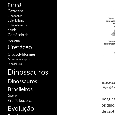
Paraná
Cetáceos
Cinodontes
Colonialismo
Colonialismo na
ciência
Comércio de
Fósseis
Cretáceo
Crocodyliformes
Dinosauromorpha
Dinossauro
Dinossauros
Dinossauros
Esquema mo
https://p
Brasileiros
Eoceno
Imagina
Era Paleozoica
os dino
Evolução
de capt