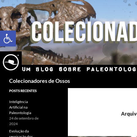
Abrir a barra de ferramentas
Colecionadores de Ossos
POSTS RECENTES
Inteligência
Artificial na
Paleontologia
Arquiv
24 de setembro de
2024
Evolução da
respiração dos