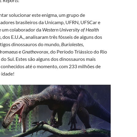
ic Reports
:
ntar solucionar este enigma, um grupo de
adores brasileiros da Unicamp, UFRN, UFSCar e
 um colaborador da
Western University of Health
s
, dos E.U.A., analisaram três fósseis de alguns dos
tigos dinossauros do mundo,
Buriolestes
,
romaeus
e
Gnathovorax
, do Período Triássico do Rio
do Sul. Estes são alguns dos dinossauros mais
 conhecidos até o momento, com 233 milhões de
 idade!