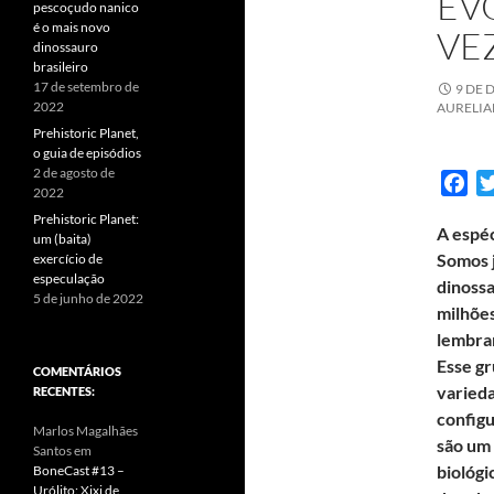
EV
pescoçudo nanico
é o mais novo
VE
dinossauro
brasileiro
17 de setembro de
9 DE 
2022
AURELI
Prehistoric Planet,
o guia de episódios
2 de agosto de
F
2022
a
Prehistoric Planet:
A espéc
c
um (baita)
Somos j
exercício de
e
especulação
dinossa
b
5 de junho de 2022
milhões
o
lembrar
o
Esse gr
k
COMENTÁRIOS
varied
RECENTES:
configu
Marlos Magalhães
são um
Santos
em
biológi
BoneCast #13 –
Urólito: Xixi de