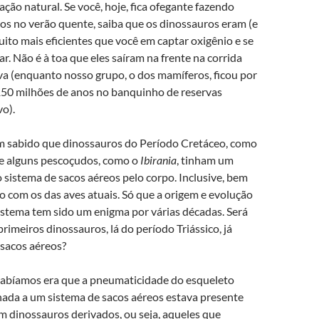
ração natural. Se você, hoje, fica ofegante fazendo
ios no verão quente, saiba que os dinossauros eram (e
uito mais eficientes que você em captar oxigênio e se
rar. Não é à toa que eles saíram na frente na corrida
va (enquanto nosso grupo, o dos mamíferos, ficou por
50 milhões de anos no banquinho de reservas
vo).
m sabido que dinossauros do Período Cretáceo, como
e alguns pescoçudos, como o
Ibirania
, tinham um
 sistema de sacos aéreos pelo corpo. Inclusive, bem
o com os das aves atuais. Só que a origem e evolução
istema tem sido um enigma por várias décadas. Será
primeiros dinossauros, lá do período Triássico, já
sacos aéreos?
abíamos era que a pneumaticidade do esqueleto
nada a um sistema de sacos aéreos estava presente
m dinossauros derivados, ou seja, aqueles que