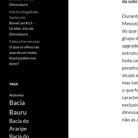
da sobr
Dinossauro
Marlos Magalhães
Durante
Santos
em
Mesozoi
BoneCast #13 –
Urólito: Xixi de
do que 
Dinossauro
grupo d
Fátima Ferreira
em
upgrade
O que os olhos nas
estrutu
asas de um inseto
fóssil podem nos
toda ca
dizer?
penetra
atuais 
mas tam
TAGS
o que f
Anatomia
caracte
Bacia
exclusi
Bauru
dinossa
não as 
Bacia do
Araripe
Bacia do