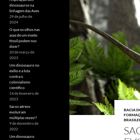
dinossauros na
linhagem das Aves
29 de julho de
2024
O que os olhos nas
asas de um inseto
fóssil podem nos
dizer?
20 de março de
2023
Um dinossauro no
exílio e a luta
contra o
colonialismo
científico
14 de fevereiro de
2023
Sacos aéreos
BACIA 
evoluíram
FORMAÇ
múltiplas vezes!?
BRASILE
9 de dezembro de
SA
2022
Um dinossauro