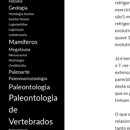
Fósseis
refrige
Geologia
exercíc
Histologia
Insetos
são!) m
Insetos fósseis
refrige
Lagerpetidae
Legislação
evoluti
Lepidosauria
quase 1
Mamíferos
evoluti
Megafauna
Mesossauros
Já é be
Morfologia
o
T. rex
Ornithischia
Paleoarte
extenso
Paleomastozoologia
parecid
Paleontologia
deste s
que os 
Paleontologia
tinham 
de
O que s
Vertebrados
relacio
tanto e
Paloentologia