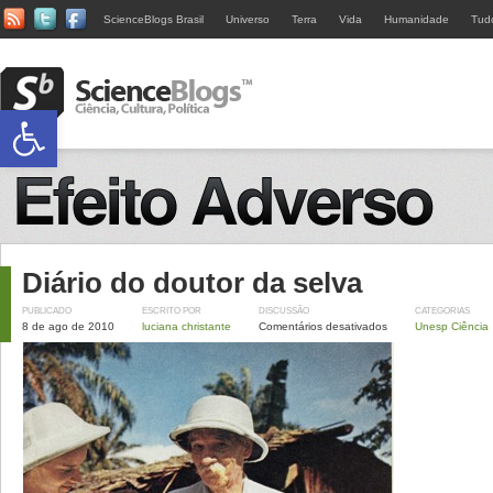
ScienceBlogs Brasil
Universo
Terra
Vida
Humanidade
Tud
Abrir a barra de ferramentas
Diário do doutor da selva
PUBLICADO
ESCRITO POR
DISCUSSÃO
CATEGORIAS
8 de ago de 2010
luciana christante
Comentários desativados
Unesp Ciência