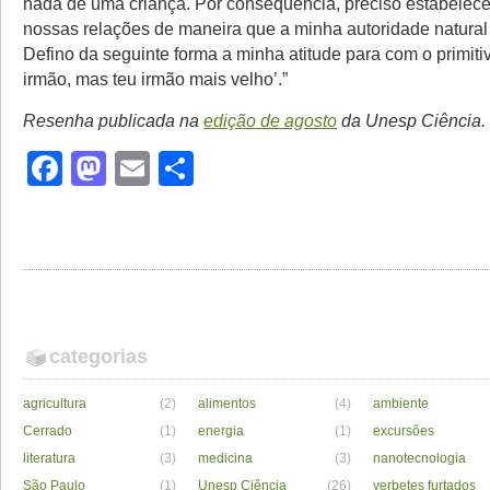
nada de uma criança. Por consequência, preciso estabelece
nossas relações de maneira que a minha autoridade natural
Defino da seguinte forma a minha atitude para com o primitiv
irmão, mas teu irmão mais velho’.”
Resenha publicada na
edição de agosto
da Unesp Ciência.
Facebook
Mastodon
Email
Share
categorias
agricultura
(2)
alimentos
(4)
ambiente
Cerrado
(1)
energia
(1)
excursões
literatura
(3)
medicina
(3)
nanotecnologia
São Paulo
(1)
Unesp Ciência
(26)
verbetes furtados