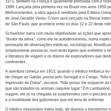
1971, também na França e igualmente premiada com o Nob
1999. Lançada pela primeira vez no Brasil nos anos 1950 pe
Melhoramentos, a obra agora é reeditada pela Editora Unes
de José Geraldo Vieira. O livro será lançado na Bienal Inter
de São Paulo, que acontece entre os dias 12 e 22 deste mês
Schweitzer narra com muita objetividade as lições que apr
“doutor da selva”, como ele se autodenominou, numa espéci
permeada de observações médicas, sociológicas, filosófica
simplesmente prosaicas, num texto ligeiro que entretém o le
a literatura de viagem e os diários de exploradores que de
continentes.
A aventura começa em 1913, quando o médico embarca no n
de chegar ao Gabão, passa pelo Senegal e o Congo. “Não t
impressão de Dakar”, escreve. “Não posso me esquecer da 
que são tratados os animais naquele lugar.” Em Lambaréné, 
viagem, ele já na chegada se surpreendeu com o precário 
e a hostilidade dos gaboneses que ele teria de enfrentar.
O médico missionário tratou tudo, de diarreia a transtornos