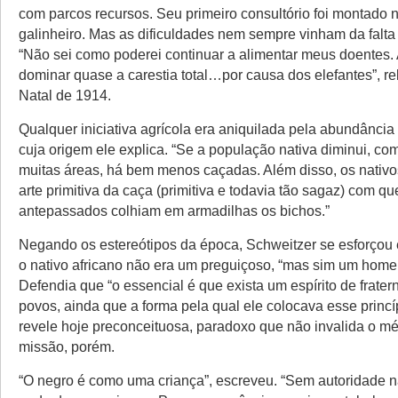
com parcos recursos. Seu primeiro consultório foi montado 
galinheiro. Mas as dificuldades nem sempre vinham da falta 
“Não sei como poderei continuar a alimentar meus doentes.
dominar quase a carestia total…por causa dos elefantes”, re
Natal de 1914.
Qualquer iniciativa agrícola era aniquilada pela abundância
cuja origem ele explica. “Se a população nativa diminui, c
muitas áreas, há bem menos caçadas. Além disso, os nativ
arte primitiva da caça (primitiva e todavia tão sagaz) com q
antepassados colhiam em armadilhas os bichos.”
Negando os estereótipos da época, Schweitzer se esforçou
o nativo africano não era um preguiçoso, “mas sim um homem
Defendia que “o essencial é que exista um espírito de frater
povos, ainda que a forma pela qual ele colocava esse princí
revele hoje preconceituosa, paradoxo que não invalida o mé
missão, porém.
“O negro é como uma criança”, escreveu. “Sem autoridade 