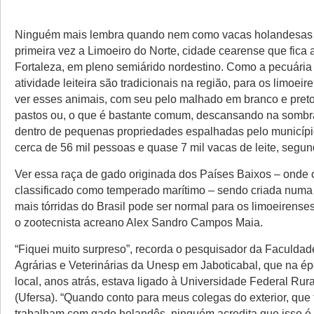
Ninguém mais lembra quando nem como vacas holandesas
primeira vez a Limoeiro do Norte, cidade cearense que fica
Fortaleza, em pleno semiárido nordestino. Como a pecuária 
atividade leiteira são tradicionais na região, para os limoei
ver esses animais, com seu pelo malhado em branco e preto
pastos ou, o que é bastante comum, descansando na sombra
dentro de pequenas propriedades espalhadas pelo municíp
cerca de 56 mil pessoas e quase 7 mil vacas de leite, segu
Ver essa raça de gado originada dos Países Baixos – onde 
classificado como temperado marítimo – sendo criada numa
mais tórridas do Brasil pode ser normal para os limoeirense
o zootecnista acreano Alex Sandro Campos Maia.
“Fiquei muito surpreso”, recorda o pesquisador da Faculdad
Agrárias e Veterinárias da Unesp em Jaboticabal, que na ép
local, anos atrás, estava ligado à Universidade Federal Rur
(Ufersa). “Quando conto para meus colegas do exterior, qu
trabalham com gado holandês, ninguém acredita que isso é 