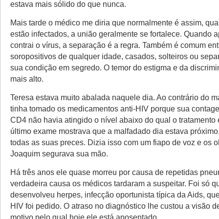
estava mais sólido do que nunca.
Mais tarde o médico me diria que normalmente é assim, qua
estão infectados, a união geralmente se fortalece. Quando
contrai o vírus, a separação é a regra. Também é comum ent
soropositivos de qualquer idade, casados, solteiros ou sep
sua condição em segredo. O temor do estigma e da discrimi
mais alto.
Teresa estava muito abalada naquele dia. Ao contrário do m
tinha tomado os medicamentos anti-HIV porque sua contagem
CD4 não havia atingido o nível abaixo do qual o tratamento 
último exame mostrava que a malfadado dia estava próximo
todas as suas preces. Dizia isso com um fiapo de voz e os 
Joaquim segurava sua mão.
Há três anos ele quase morreu por causa de repetidas pneu
verdadeira causa os médicos tardaram a suspeitar. Foi só 
desenvolveu herpes, infecção oportunista típica da Aids, q
HIV foi pedido. O atraso no diagnóstico lhe custou a visão 
motivo pelo qual hoje ele está aposentado.