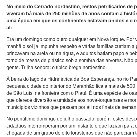
No meio do Cerrado nordestino, restos petrificados de 
viveram há mais de 250 milhões de anos contam a histór
uma época em que os continentes estavam unidos e o 
ali
Era um domingo como outro qualquer em Nova Iorque. Por v
manhã o sol já impunha respeito e várias famílias curtiam a 
brincavam na areia ou na água, e adultos batiam papo e b
torno de mesas de plástico sob a sombra das árvores. Não 
gente. Trilha sonora: o típico brega nordestino.
À beira do lago da Hidrelétrica de Boa Esperança, no rio Pa
pequena cidade do interior do Maranhão fica a mais de 500 
de São Luís, na fronteira com o Piauí. É uma espécie de oás
que oferece diversão e umidade aos nova-iorquenses e mo
municípios vizinhos que passam por ali nos finais de seman
No penúltimo domingo de julho passado, porém, estes desc
cidadãos interromperam por um instante o que faziam para 
chegada de um grupo de oito forasteiros que não pareciam t