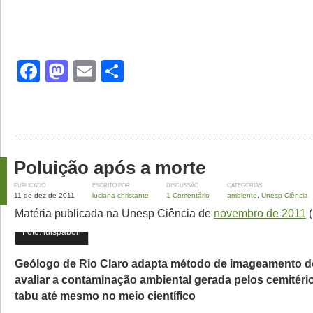
Facebook
Mastodon
Email
Share
Poluição após a morte
PUBLICADO
ESCRITO POR
DISCUSSÃO
CATEGORIAS
11 de dez de 2011
luciana christante
1 Comentário
ambiente
,
Unesp Ciência
Matéria publicada na Unesp Ciência de
novembro de 2011
(
Foto: luispabon
Geólogo de Rio Claro adapta método de imageamento d
avaliar a contaminação ambiental gerada pelos cemitéri
tabu até mesmo no meio científico