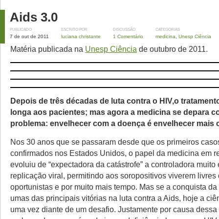
Aids 3.0
PUBLICADO
ESCRITO POR
DISCUSSÃO
CATEGORIAS
7 de out de 2011
luciana christante
1 Comentário
medicina
,
Unesp Ciência
Matéria publicada na
Unesp Ciência
de outubro de 2011.
Depois de três décadas de luta contra o HIV,o tratament
longa aos pacientes; mas agora a medicina se depara c
problema: envelhecer com a doença é envelhecer mais 
Nos 30 anos que se passaram desde que os primeiros casos
confirmados nos Estados Unidos, o papel da medicina em r
evoluiu de “expectadora da catástrofe” a controladora muito 
replicação viral, permitindo aos soropositivos viverem livres
oportunistas e por muito mais tempo. Mas se a conquista da
umas das principais vitórias na luta contra a Aids, hoje a ci
uma vez diante de um desafio. Justamente por causa dessa