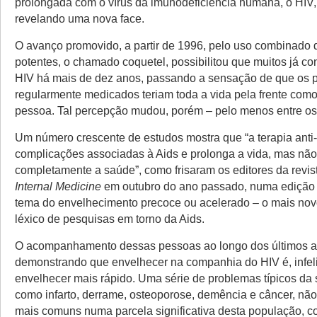
prolongada com o vírus da imunodeficiência humana, o HIV,
revelando uma nova face.
O avanço promovido, a partir de 1996, pelo uso combinado 
potentes, o chamado coquetel, possibilitou que muitos já c
HIV há mais de dez anos, passando a sensação de que os 
regularmente medicados teriam toda a vida pela frente com
pessoa. Tal percepção mudou, porém – pelo menos entre os 
Um número crescente de estudos mostra que “a terapia anti
complicações associadas à Aids e prolonga a vida, mas não
completamente a saúde”, como frisaram os editores da revi
Internal Medicine
em outubro do ano passado, numa edição
tema do envelhecimento precoce ou acelerado – o mais nov
léxico de pesquisas em torno da Aids.
O acompanhamento dessas pessoas ao longo dos últimos 
demonstrando que envelhecer na companhia do HIV é, infel
envelhecer mais rápido. Uma série de problemas típicos da
como infarto, derrame, osteoporose, demência e câncer, nã
mais comuns numa parcela significativa desta população, 