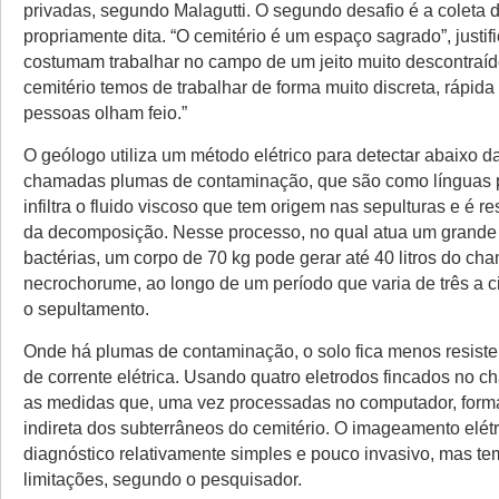
privadas, segundo Malagutti. O segundo desafio é a coleta 
propriamente dita. “O cemitério é um espaço sagrado”, justif
costumam trabalhar no campo de um jeito muito descontraíd
cemitério temos de trabalhar de forma muito discreta, rápida 
pessoas olham feio.”
O geólogo utiliza um método elétrico para detectar abaixo da
chamadas plumas de contaminação, que são como línguas 
infiltra o fluido viscoso que tem origem nas sepulturas e é re
da decomposição. Nesse processo, no qual atua um grand
bactérias, um corpo de 70 kg pode gerar até 40 litros do ch
necrochorume, ao longo de um período que varia de três a 
o sepultamento.
Onde há plumas de contaminação, o solo fica menos resist
de corrente elétrica. Usando quatro eletrodos fincados no ch
as medidas que, uma vez processadas no computador, fo
indireta dos subterrâneos do cemitério. O imageamento elét
diagnóstico relativamente simples e pouco invasivo, mas te
limitações, segundo o pesquisador.