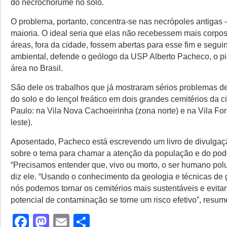
do necrochorume no solo.
O problema, portanto, concentra-se nas necrópoles antigas
maioria. O ideal seria que elas não recebessem mais corpo
áreas, fora da cidade, fossem abertas para esse fim e segui
ambiental, defende o geólogo da USP Alberto Pacheco, o p
área no Brasil.
São dele os trabalhos que já mostraram sérios problemas 
do solo e do lençol freático em dois grandes cemitérios da 
Paulo: na Vila Nova Cachoeirinha (zona norte) e na Vila F
leste).
Aposentado, Pacheco está escrevendo um livro de divulgaçã
sobre o tema para chamar a atenção da população e do pode
“Precisamos entender que, vivo ou morto, o ser humano polu
diz ele. “Usando o conhecimento da geologia e técnicas de
nós podemos tornar os cemitérios mais sustentáveis e evitar
potencial de contaminação se torne um risco efetivo”, resum
Facebook
Mastodon
Email
Share