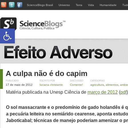
ScienceBlogs Brasil
Universo
Terra
Vida
Humanidade
Tud
Abrir a barra de ferramentas
A culpa não é do capim
PUBLICADO
ESCRITO POR
DISCUSSÃO
CATEGORIAS
17 de maio de 2012
luciana christante
Comente!
agricultura
,
alimentos
,
ambie
Matéria publicada na Unesp Ciência de
março de 2012
(
pdf
)
O sol massacrante e o predomínio de gado holandês é 
a pecuária leiteira no semiárido cearense, aponta estu
Jaboticabal; técnicas de manejo poderiam amenizar o p