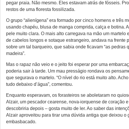
pegar praia. Não mesmo. Eles estavam atrás de fósseis. Pr
restos de uma floresta fossilizada.
O grupo “alienígena” era formado por cinco homens e três m
usando chapéu, blusa de manga comprida, calça e botina. A 
pele muito clara. O mais alto carregava na mão um martelo 
de cabelos longos e sotaque estrangeiro, andava na frente
sobre um tal barqueiro, que sabia onde ficavam “as pedras
madeira”.
Mas o rapaz não veio e o jeito foi esperar por uma embarca
poderia sair à tarde. Um mau presságio rondava os pensam
que segurava o martelo. “O nível do rio está muito alto. Acho
tudo debaixo d’água”, comentou.
Enquanto esperavam, os forasteiros se aboletaram no quio
Alzair, um pescador cearense, nova-iorquense de coração 
descobriria depois – gosta muito de ler. Ao saber das intenç
Alzair aproveitou para tirar uma dúvida antiga que deixou o
embasbacado.