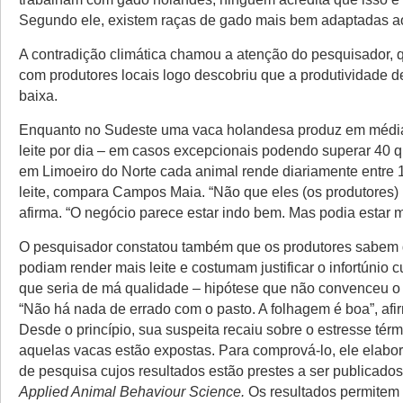
Segundo ele, existem raças de gado mais bem adaptadas ao
A contradição climática chamou a atenção do pesquisador,
com produtores locais logo descobriu que a produtividade d
baixa.
Enquanto no Sudeste uma vaca holandesa produz em média
leite por dia – em casos excepcionais podendo superar 40 qu
em Limoeiro do Norte cada animal rende diariamente entre 1
leite, compara Campos Maia. “Não que eles (os produtores)
afirma. “O negócio parece estar indo bem. Mas podia estar m
O pesquisador constatou também que os produtores sabem
podiam render mais leite e costumam justificar o infortúnio 
que seria de má qualidade – hipótese que não convenceu o 
“Não há nada de errado com o pasto. A folhagem é boa”, afi
Desde o princípio, sua suspeita recaiu sobre o estresse tér
aquelas vacas estão expostas. Para comprová-lo, ele elabo
de pesquisa cujos resultados estão prestes a ser publicados
Applied Animal Behaviour Science.
Os resultados permitem 