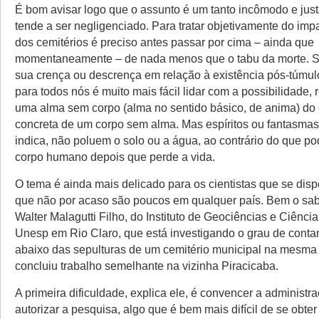
É bom avisar logo que o assunto é um tanto incômodo e jus
tende a ser negligenciado. Para tratar objetivamente do imp
dos cemitérios é preciso antes passar por cima – ainda que
momentaneamente – de nada menos que o tabu da morte. Sej
sua crença ou descrença em relação à existência pós-túmulo
para todos nós é muito mais fácil lidar com a possibilidade, re
uma alma sem corpo (alma no sentido básico, de anima) do 
concreta de um corpo sem alma. Mas espíritos ou fantasmas
indica, não poluem o solo ou a água, ao contrário do que p
corpo humano depois que perde a vida.
O tema é ainda mais delicado para os cientistas que se dis
que não por acaso são poucos em qualquer país. Bem o sa
Walter Malagutti Filho, do Instituto de Geociências e Ciênci
Unesp em Rio Claro, que está investigando o grau de cont
abaixo das sepulturas de um cemitério municipal na mesma 
concluiu trabalho semelhante na vizinha Piracicaba.
A primeira dificuldade, explica ele, é convencer a administr
autorizar a pesquisa, algo que é bem mais difícil de se obt