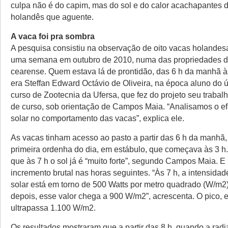
culpa não é do capim, mas do sol e do calor acachapantes d
holandês que aguente.
A vaca foi pra sombra
A pesquisa consistiu na observação de oito vacas holandes
uma semana em outubro de 2010, numa das propriedades d
cearense. Quem estava lá de prontidão, das 6 h da manhã às
era Steffan Edward Octávio de Oliveira, na época aluno do 
curso de Zootecnia da Ufersa, que fez do projeto seu trabal
de curso, sob orientação de Campos Maia. “Analisamos o ef
solar no comportamento das vacas”, explica ele.
As vacas tinham acesso ao pasto a partir das 6 h da manhã,
primeira ordenha do dia, em estábulo, que começava às 3 h
que às 7 h o sol já é “muito forte”, segundo Campos Maia. E
incremento brutal nas horas seguintes. “Às 7 h, a intensida
solar está em torno de 500 Watts por metro quadrado (W/m2
depois, esse valor chega a 900 W/m2”, acrescenta. O pico, e
ultrapassa 1.100 W/m2.
Os resultados mostraram que a partir das 8 h, quando a radi