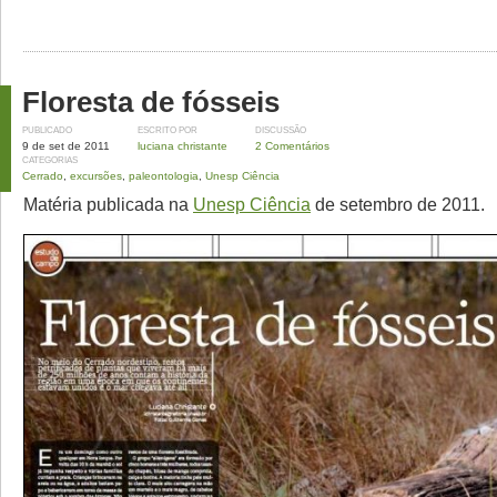
Floresta de fósseis
PUBLICADO
ESCRITO POR
DISCUSSÃO
9 de set de 2011
luciana christante
2 Comentários
CATEGORIAS
Cerrado
,
excursões
,
paleontologia
,
Unesp Ciência
Matéria publicada na
Unesp Ciência
de setembro de 2011.