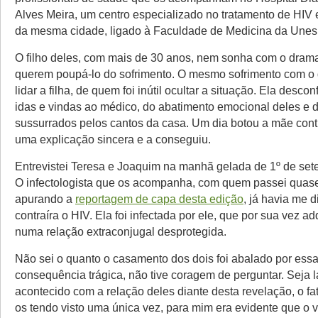
Alves Meira, um centro especializado no tratamento de HIV e
da mesma cidade, ligado à Faculdade de Medicina da Unes
O filho deles, com mais de 30 anos, nem sonha com o drama
querem poupá-lo do sofrimento. O mesmo sofrimento com o 
lidar a filha, de quem foi inútil ocultar a situação. Ela descon
idas e vindas ao médico, do abatimento emocional deles e 
sussurrados pelos cantos da casa. Um dia botou a mãe cont
uma explicação sincera e a conseguiu.
Entrevistei Teresa e Joaquim na manhã gelada de 1º de set
O infectologista que os acompanha, com quem passei quase 
apurando a
reportagem de capa desta edição
, já havia me 
contraíra o HIV. Ela foi infectada por ele, que por sua vez adq
numa relação extraconjugal desprotegida.
Não sei o quanto o casamento dos dois foi abalado por essa
consequência trágica, não tive coragem de perguntar. Seja l
acontecido com a relação deles diante desta revelação, o f
os tendo visto uma única vez, para mim era evidente que o v