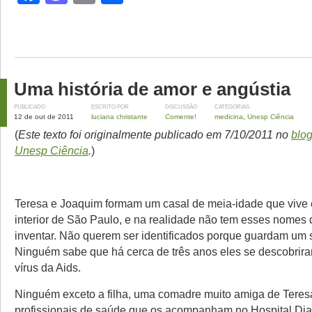
Uma história de amor e angústia
PUBLICADO
ESCRITO POR
DISCUSSÃO
CATEGORIAS
12 de out de 2011
luciana christante
Comente!
medicina
,
Unesp Ciência
(
Este texto foi originalmente publicado em 7/10/2011 no
blog
Unesp Ciência
.
)
Teresa e Joaquim formam um casal de meia-idade que vive 
interior de São Paulo, e na realidade não tem esses nomes
inventar. Não querem ser identificados porque guardam um 
Ninguém sabe que há cerca de três anos eles se descobrir
vírus da Aids.
Ninguém exceto a filha, uma comadre muito amiga de Teres
profissionais de saúde que os acompanham no Hospital Di