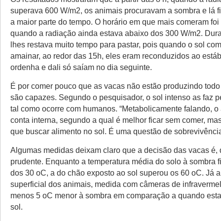
superava 600 W/m2, os animais procuravam a sombra e lá f
a maior parte do tempo. O horário em que mais comeram foi 
quando a radiação ainda estava abaixo dos 300 W/m2. Duran
lhes restava muito tempo para pastar, pois quando o sol co
amainar, ao redor das 15h, eles eram reconduzidos ao está
ordenha e dali só saíam no dia seguinte.
É por comer pouco que as vacas não estão produzindo todo 
são capazes. Segundo o pesquisador, o sol intenso as faz pe
tal como ocorre com humanos. “Metabolicamente falando, o
conta interna, segundo a qual é melhor ficar sem comer, ma
que buscar alimento no sol. É uma questão de sobrevivência
Algumas medidas deixam claro que a decisão das vacas é, d
prudente. Enquanto a temperatura média do solo à sombra fi
dos 30 oC, a do chão exposto ao sol superou os 60 oC. Já a
superficial dos animais, medida com câmeras de infravermelh
menos 5 oC menor à sombra em comparação a quando est
sol.