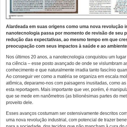
Alardeada em suas origens como uma nova revolução ind
nanotecnologia passa por momento de revisão de seu po
redução das expectativas, ao mesmo tempo em que cre
preocupação com seus impactos à saúde e ao ambiente
Nos últimos 20 anos, a nanotecnologia conquistou um luga
na ciência – esse posto avançado de onde se vislumbram as
conhecimento e que naturalmente irradia tanto fascínio quan
Ao conseguir ver como a matéria se organiza em escala mol
atômica, deparamo-nos com paisagens inusitadas, como as 
esta reportagem. Mais importante que ver, porém, é manipu
que se mede em nanômetros (as bilionésimas partes do metro
proveito dele.
Esses avanços costumam ser ostensivamente descritos co
uma nova revolução industrial, com potencial de trazer benef
para a sociedade, dos tecidos que não mancham à cura do 