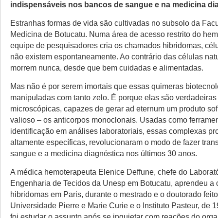
indispensáveis nos bancos de sangue e na medicina di
Estranhas formas de vida são cultivadas no subsolo da Fac
Medicina de Botucatu. Numa área de acesso restrito do he
equipe de pesquisadores cria os chamados hibridomas, célu
não existem espontaneamente. Ao contrário das células natu
morrem nunca, desde que bem cuidadas e alimentadas.
Mas não é por serem imortais que essas quimeras biotecno
manipuladas com tanto zelo. É porque elas são verdadeiras 
microscópicas, capazes de gerar ad eternum um produto sof
valioso – os anticorpos monoclonais. Usadas como ferrame
identificação em análises laboratoriais, essas complexas pr
altamente específicas, revolucionaram o modo de fazer tran
sangue e a medicina diagnóstica nos últimos 30 anos.
A médica hemoterapeuta Elenice Deffune, chefe do Laborató
Engenharia de Tecidos da Unesp em Botucatu, aprendeu a c
hibridomas em Paris, durante o mestrado e o doutorado feito
Universidade Pierre e Marie Curie e o Instituto Pasteur, de 
foi estudar o assunto após se inquietar com reações do org