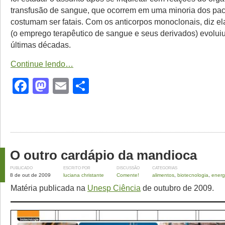
transfusão de sangue, que ocorrem em uma minoria dos pac
costumam ser fatais. Com os anticorpos monoclonais, diz el
(o emprego terapêutico de sangue e seus derivados) evolui
últimas décadas.
Continue lendo…
Facebook
Mastodon
Email
Share
O outro cardápio da mandioca
PUBLICADO
ESCRITO POR
DISCUSSÃO
CATEGORIAS
8 de out de 2009
luciana christante
Comente!
alimentos
,
biotecnologia
,
energ
Matéria publicada na
Unesp Ciência
de outubro de 2009.