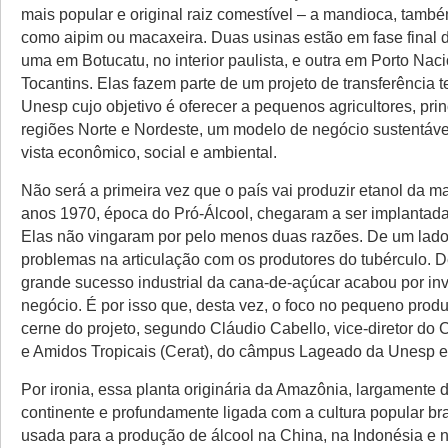
mais popular e original raiz comestível – a mandioca, tamb
como aipim ou macaxeira. Duas usinas estão em fase final
uma em Botucatu, no interior paulista, e outra em Porto Naci
Tocantins. Elas fazem parte de um projeto de transferência 
Unesp cujo objetivo é oferecer a pequenos agricultores, pri
regiões Norte e Nordeste, um modelo de negócio sustentáve
vista econômico, social e ambiental.
Não será a primeira vez que o país vai produzir etanol da 
anos 1970, época do Pró-Álcool, chegaram a ser implantada
Elas não vingaram por pelo menos duas razões. De um lado
problemas na articulação com os produtores do tubérculo. De
grande sucesso industrial da cana-de-açúcar acabou por invi
negócio. É por isso que, desta vez, o foco no pequeno produ
cerne do projeto, segundo Cláudio Cabello, vice-diretor do 
e Amidos Tropicais (Cerat), do câmpus Lageado da Unesp 
Por ironia, essa planta originária da Amazônia, largamente 
continente e profundamente ligada com a cultura popular bras
usada para a produção de álcool na China, na Indonésia e n