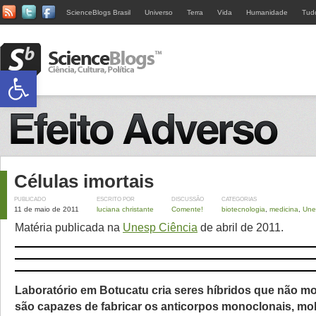
ScienceBlogs Brasil
Universo
Terra
Vida
Humanidade
Tud
Abrir a barra de ferramentas
Células imortais
PUBLICADO
ESCRITO POR
DISCUSSÃO
CATEGORIAS
11 de maio de 2011
luciana christante
Comente!
biotecnologia
,
medicina
,
Une
Matéria publicada na
Unesp Ciência
de abril de 2011.
Laboratório em Botucatu cria seres híbridos que não m
são capazes de fabricar os anticorpos monoclonais, mo