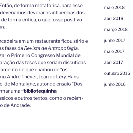
Então, de forma metafórica, para esse
maio 2018
deveríamos devorar as influências dos
abril 2018
 de forma crítica, o que fosse positivo
ra.
março 2018
junho 2017
adeira em um restaurante ficou sério e
uas fases da
Revista de Antropofagia
.
maio 2017
zar o Primeiro Congresso Mundial de
abril 2017
paração das teses que seriam discutidas
ntamento do que chamou de “os
outubro 2016
mo André Thévet, Jean de Lèry, Hans
el de Montaigne, autor do ensaio “Dos
junho 2016
ormar uma
“bibliotequinha
sicos e outros textos, como o recém-
io de Andrade.