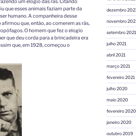
fazendo um elogio das rãs. Citando
uiu que esses animais faziam parte da
dezembro 202
o ser humano. A companheira desse
novembro 202
 afirmou que, então, ao comerem as rãs,
ropófagos. O homem que fez o elogio
setembro 202
er que deu corda para a brincadeira era
julho 2021
o assim que, em 1928, começou o
abril 2021
março 2021
fevereiro 2021
julho 2020
maio 2020
fevereiro 2020
janeiro 2020
outubro 2019