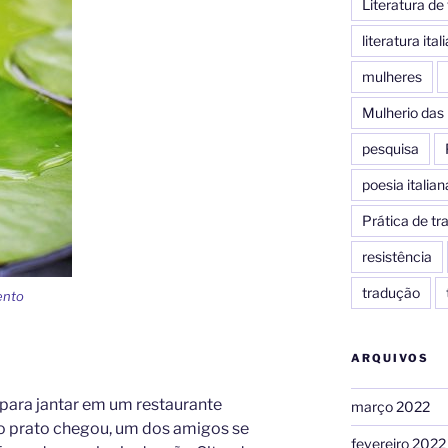
Literatura d
literatura ital
mulheres
Mulherio das 
pesquisa
poesia italian
Prática de t
resistência
tradução
ento
ARQUIVOS
para jantar em um restaurante
março 2022
o prato chegou, um dos amigos se
fevereiro 2022