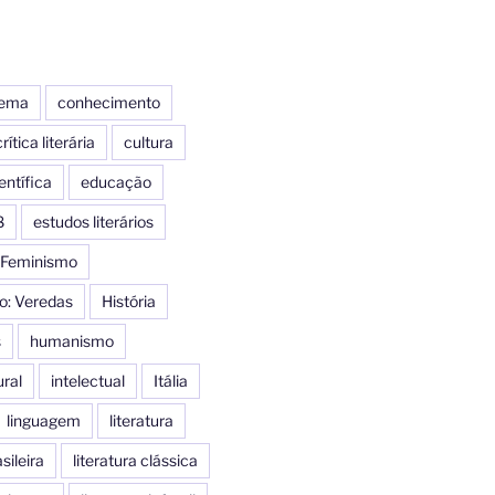
nema
conhecimento
rítica literária
cultura
entífica
educação
8
estudos literários
Feminismo
o: Veredas
História
s
humanismo
ural
intelectual
Itália
linguagem
literatura
sileira
literatura clássica