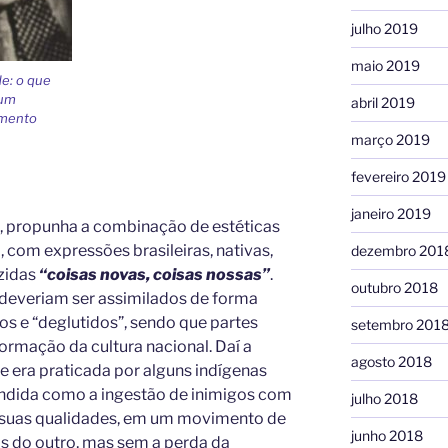
julho 2019
maio 2019
de: o que
 um
abril 2019
imento
março 2019
fevereiro 2019
janeiro 2019
 propunha a combinação de estéticas
 com expressões brasileiras, nativas,
dezembro 201
zidas
“coisas novas, coisas nossas”
.
outubro 2018
deveriam ser assimilados de forma
os e “deglutidos”, sendo que partes
setembro 201
ormação da cultura nacional. Daí a
agosto 2018
e era praticada por alguns indígenas
tendida como a ingestão de inimigos com
julho 2018
de suas qualidades, em um movimento de
junho 2018
as do outro, mas sem a perda da