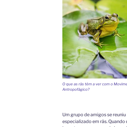
O que as rãs têm a ver com o Movim
Antropofágico?
Um grupo de amigos se reuniu 
especializado em rãs. Quando 