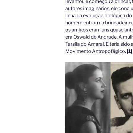
levantou e começou a brincar, 
autores imaginários, ele concl
linha da evolução biológica d
homem entrou na brincadeira e
os amigos eram uns quase ant
era Oswald de Andrade. A mulh
Tarsila do Amaral. E teria sid
Movimento Antropofágico.
[1]