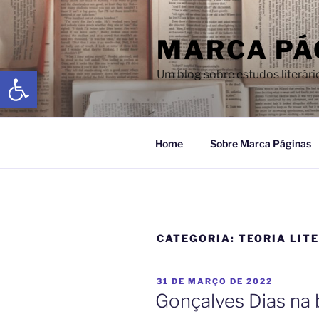
MARCA PÁ
Abrir a barra de ferramentas
Um blog sobre estudos literári
Home
Sobre Marca Páginas
CATEGORIA:
TEORIA LIT
31 DE MARÇO DE 2022
Gonçalves Dias na 