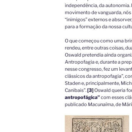
independência, da autonomia. 
movimento de vanguarda, nós 
“inimigos” externos e absorver,
para a formação da nossa cultu
O que começou como uma brinc
rendeu, entre outras coisas, d
Oswald pretendia ainda organi
Antropofagia e, durante a pre
nesse congresso, fez um leva
clássicos da antropofagia”, co
Staden e, principalmente, Mich
Canibais”.
[3]
Oswald queria f
antropofágica”
com esses clás
publicado
Macunaíma
, de Már