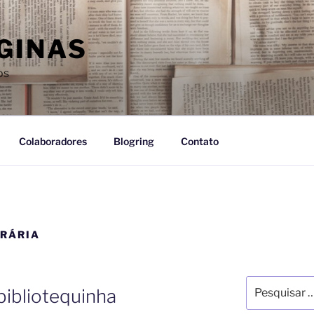
GINAS
os
Colaboradores
Blogring
Contato
ERÁRIA
bibliotequinha