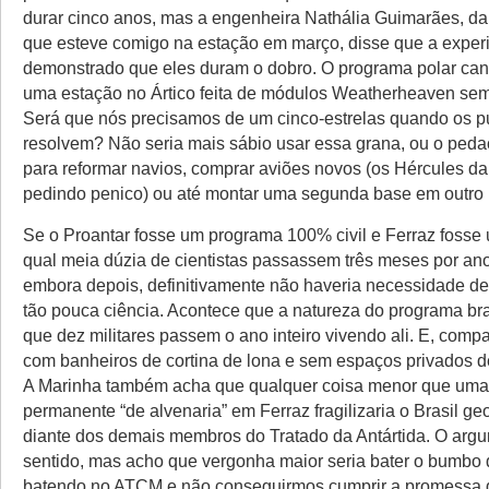
durar cinco anos, mas a engenheira Nathália Guimarães, d
que esteve comigo na estação em março, disse que a exper
demonstrado que eles duram o dobro. O programa polar c
uma estação no Ártico feita de módulos Weatherheaven sem
Será que nós precisamos de um cinco-estrelas quando os 
resolvem? Não seria mais sábio usar essa grana, ou o pedaç
para reformar navios, comprar aviões novos (os Hércules d
pedindo penico) ou até montar uma segunda base em outro 
Se o Proantar fosse um programa 100% civil e Ferraz fosse
qual meia dúzia de cientistas passassem três meses por an
embora depois, definitivamente não haveria necessidade de 
tão pouca ciência. Acontece que a natureza do programa br
que dez militares passem o ano inteiro vivendo ali. E, comp
com banheiros de cortina de lona e sem espaços privados d
A Marinha também acha que qualquer coisa menor que uma
permanente “de alvenaria” em Ferraz fragilizaria o Brasil ge
diante dos demais membros do Tratado da Antártida. O argu
sentido, mas acho que vergonha maior seria bater o bumbo
batendo no ATCM e não conseguirmos cumprir a promessa 