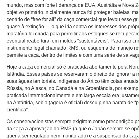
mundo, mas com forte liderança de EUA, Austrália e Nova Z
objetivo primário inicialmente nunca foi proteger baleias, ma
cenário de “free for all” da caça comercial que levou esse g
quase à extinção — o que iria contra os interesses dos próp
moratória foi criada para permitir aos estoques se recuper
eventual reabertura, em moldes “sustentáveis”. Para isso cr
instrumento legal chamado RMS, ou esquema de manejo re
permite a caça, dentro de limites e com uma série de salvag
Hoje a caça comercial só é praticada abertamente pela Nor
Islândia. Esses países se reservaram o direito de ignorar a 
suas águas territoriais. Indígenas do Ártico têm cotas anuai
Rússia, no Alasca, no Canadá e na Groenlândia, por exempl
praticada internacionalmente e em larga escala era justame
na Antártida, sob a (agora é oficial) desculpinha barata de “
científica”.
Os conservacionistas sempre exigiram como precondição pa
da caça a aprovação do RMS (a que o Japão sempre se opô
queria ser regulado nem monitorado) e a suspensão da caça 