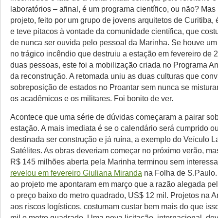
laboratórios – afinal, é um programa científico, ou não? Mas
projeto, feito por um grupo de jovens arquitetos de Curitiba,
e teve pitacos à vontade da comunidade científica, que cos
de nunca ser ouvida pelo pessoal da Marinha. Se houve um 
no trágico incêndio que destruiu a estação em fevereiro de
duas pessoas, este foi a mobilização criada no Programa An
da reconstrução. A retomada uniu as duas culturas que con
sobreposição de estados no Proantar sem nunca se mistura
os acadêmicos e os militares. Foi bonito de ver.
Acontece que uma série de dúvidas começaram a pairar sobr
estação. A mais imediata é se o calendário será cumprido ou
destinada ser construção e já ruína, a exemplo do Veículo 
Satélites. As obras deveriam começar no próximo verão, mas
R$ 145 milhões aberta pela Marinha terminou sem interess
revelou em fevereiro Giuliana Miranda
na Folha de S.Paulo.
ao projeto me apontaram em março que a razão alegada pel
o preço baixo do metro quadrado, US$ 12 mil. Projetos na An
aos riscos logísticos, costumam custar bem mais do que is
mil o metro quadrado. Uma nova licitação, internacional, dev