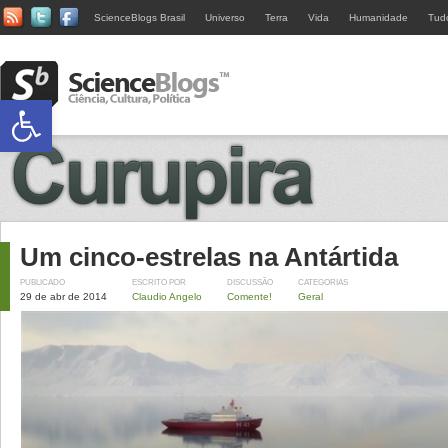
ScienceBlogs Brasil
Universo
Terra
Vida
Humanidade
Tud
Abrir a barra de ferramentas
Um cinco-estrelas na Antártida
PUBLICADO
ESCRITO POR
DISCUSSÃO
CATEGORIAS
29 de abr de 2014
Claudio Angelo
Comente!
Geral