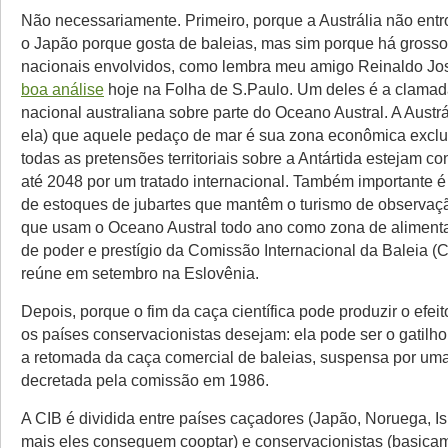
Não necessariamente. Primeiro, porque a Austrália não entr
o Japão porque gosta de baleias, mas sim porque há grosso
nacionais envolvidos, como lembra meu amigo Reinaldo J
boa análise
hoje na Folha de S.Paulo. Um deles é a clamad
nacional australiana sobre parte do Oceano Austral. A Austr
ela) que aquele pedaço de mar é sua zona econômica exclu
todas as pretensões territoriais sobre a Antártida estejam c
até 2048 por um tratado internacional. Também importante 
de estoques de jubartes que mantêm o turismo de observaçã
que usam o Oceano Austral todo ano como zona de aliment
de poder e prestígio da Comissão Internacional da Baleia (C
reúne em setembro na Eslovênia.
Depois, porque o fim da caça científica pode produzir o efei
os países conservacionistas desejam: ela pode ser o gatilho
a retomada da caça comercial de baleias, suspensa por uma
decretada pela comissão em 1986.
A CIB é dividida entre países caçadores (Japão, Noruega, I
mais eles conseguem cooptar) e conservacionistas (basicam