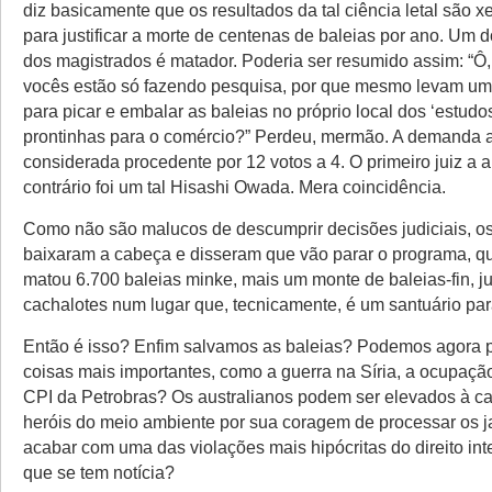
diz basicamente que os resultados da tal ciência letal são 
para justificar a morte de centenas de baleias por ano. Um
dos magistrados é matador. Poderia ser resumido assim: “Ô,
vocês estão só fazendo pesquisa, por que mesmo levam um 
para picar e embalar as baleias no próprio local dos ‘estudos
prontinhas para o comércio?” Perdeu, mermão. A demanda au
considerada procedente por 12 votos a 4. O primeiro juiz a 
contrário foi um tal Hisashi Owada. Mera coincidência.
Como não são malucos de descumprir decisões judiciais, o
baixaram a cabeça e disseram que vão parar o programa, q
matou 6.700 baleias minke, mais um monte de baleias-fin, j
cachalotes num lugar que, tecnicamente, é um santuário par
Então é isso? Enfim salvamos as baleias? Podemos agora po
coisas mais importantes, como a guerra na Síria, a ocupaçã
CPI da Petrobras? Os australianos podem ser elevados à ca
heróis do meio ambiente por sua coragem de processar os 
acabar com uma das violações mais hipócritas do direito int
que se tem notícia?