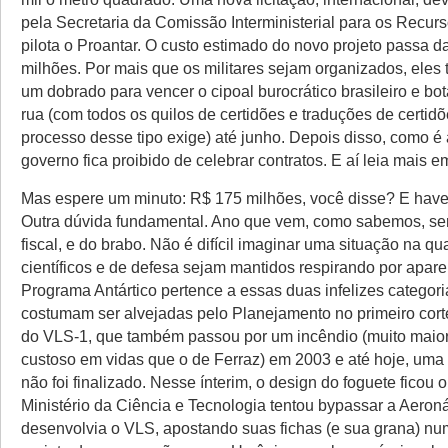
pela Secretaria da Comissão Interministerial para os Recur
pilota o Proantar. O custo estimado do novo projeto passa 
milhões. Por mais que os militares sejam organizados, eles
um dobrado para vencer o cipoal burocrático brasileiro e bota
rua (com todos os quilos de certidões e traduções de certid
processo desse tipo exige) até junho. Depois disso, como é a
governo fica proibido de celebrar contratos. E aí leia mais e
Mas espere um minuto: R$ 175 milhões, você disse? E have
Outra dúvida fundamental. Ano que vem, como sabemos, ser
fiscal, e do brabo. Não é difícil imaginar uma situação na q
científicos e de defesa sejam mantidos respirando por apare
Programa Antártico pertence a essas duas infelizes categor
costumam ser alvejadas pelo Planejamento no primeiro cort
do VLS-1, que também passou por um incêndio (muito maior
custoso em vidas que o de Ferraz) em 2003 e até hoje, uma
não foi finalizado. Nesse ínterim, o design do foguete ficou 
Ministério da Ciência e Tecnologia tentou bypassar a Aeroná
desenvolvia o VLS, apostando suas fichas (e sua grana) n