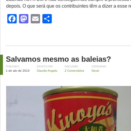
depois. O que será que os contribuintes têm a dizer a esse 
Facebook
Mastodon
Email
Share
Salvamos mesmo as baleias?
PUBLICADO
ESCRITO POR
DISCUSSÃO
CATEGORIAS
1 de abr de 2014
Claudio Angelo
2 Comentários
Geral