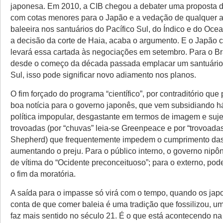
japonesa. Em 2010, a CIB chegou a debater uma proposta d
com cotas menores para o Japão e a vedação de qualquer a
baleeira nos santuários do Pacífico Sul, do Índico e do Oce
a decisão da corte de Haia, acaba o argumento. E o Japão 
levará essa cartada às negociações em setembro. Para o Bra
desde o começo da década passada emplacar um santuário 
Sul, isso pode significar novo adiamento nos planos.
O fim forçado do programa “científico”, por contraditório que
boa notícia para o governo japonês, que vem subsidiando 
política impopular, desgastante em termos de imagem e suje
trovoadas (por “chuvas” leia-se Greenpeace e por “trovoadas
Shepherd) que frequentemente impedem o cumprimento das
aumentando o preju. Para o público interno, o governo nipô
de vítima do “Ocidente preconceituoso”; para o externo, pode
o fim da moratória.
A saída para o impasse só virá com o tempo, quando os ja
conta de que comer baleia é uma tradição que fossilizou, u
faz mais sentido no século 21. É o que está acontecendo na