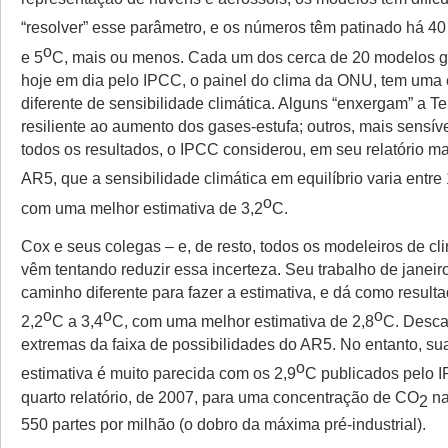
“resolver” esse parâmetro, e os números têm patinado há 40
o
e 5
C, mais ou menos. Cada um dos cerca de 20 modelos g
hoje em dia pelo IPCC, o painel do clima da ONU, tem uma 
diferente de sensibilidade climática. Alguns “enxergam” a Te
resiliente ao aumento dos gases-estufa; outros, mais sensí
todos os resultados, o IPCC considerou, em seu relatório ma
AR5, que a sensibilidade climática em equilíbrio varia entre 
o
com uma melhor estimativa de 3,2
C.
Cox e seus colegas – e, de resto, todos os modeleiros de c
vêm tentando reduzir essa incerteza. Seu trabalho de janei
caminho diferente para fazer a estimativa, e dá como result
o
o
o
2,2
C a 3,4
C, com uma melhor estimativa de 2,8
C. Desca
extremas da faixa de possibilidades do AR5. No entanto, su
o
estimativa é muito parecida com os 2,9
C publicados pelo 
quarto relatório, de 2007, para uma concentração de CO
na
2
550 partes por milhão (o dobro da máxima pré-industrial).