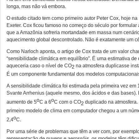
longa, mas não vá embora.
O estudo citado tem como primeiro autor Peter Cox, hoje na
Exeter. Cox ficou famoso no começo do século por formular 
que a Amazônia sofreria mortandade em massa num cenári
aquecimento global descontrolado. Não é exatamente um cét
Como Narloch aponta, o artigo de Cox trata de um valor ch
“sensibilidade climática em equilíbrio”. É uma estimativa de
aqueceria caso o nível de CO
na atmosfera duplicasse ins
2
É um componente fundamental dos modelos computacionais
A sensibilidade climática foi estimada pela primeira vez em
Svante Arrhenius (aquele mesmo, dos ácidos e das bases). 
o
o
aumento de 5
C a 6
C com o CO
duplicado na atmosfera.
2
primeiro modelo de clima em computador chegou a um núm
o
2,4
C.
Por uma série de problemas que têm a ver com, por exemplo
representação de nuvens e aerossóis, os modelos têm dific