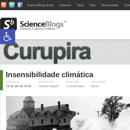
ScienceBlogs Brasil
Universo
Terra
Vida
Humanidade
Tud
Abrir a barra de ferramentas
Insensibilidade climática
PUBLICADO
ESCRITO POR
DISCUSSÃO
CATEGORIAS
19 de abr de 2018
Claudio Angelo
1 Comentário
Geral