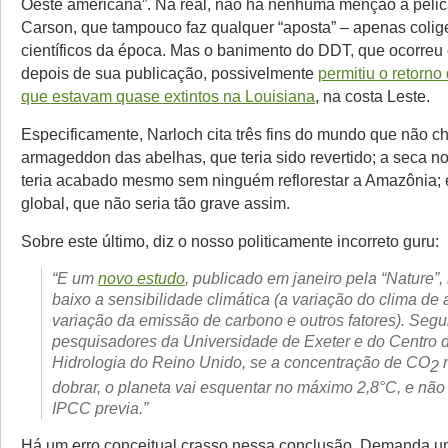
Oeste americana”. Na real, não há nenhuma menção a pelica
Carson, que tampouco faz qualquer “aposta” – apenas coli
científicos da época. Mas o banimento do DDT, que ocorreu
depois de sua publicação, possivelmente
permitiu o retorno
que estavam quase extintos na Louisiana
, na costa Leste.
Especificamente, Narloch cita três fins do mundo que não c
armageddon das abelhas, que teria sido revertido; a seca n
teria acabado mesmo sem ninguém reflorestar a Amazônia;
global, que não seria tão grave assim.
Sobre este último, diz o nosso politicamente incorreto guru:
“E um
novo estudo
, publicado em janeiro pela “Nature”,
baixo a sensibilidade climática (a variação do clima de
variação da emissão de carbono e outros fatores). Seg
pesquisadores da Universidade de Exeter e do Centro 
Hidrologia do Reino Unido, se a concentração de CO
n
2
dobrar, o planeta vai esquentar no máximo 2,8°C, e não
IPCC previa.”
Há um erro conceitual crasso nessa conclusão. Demanda u