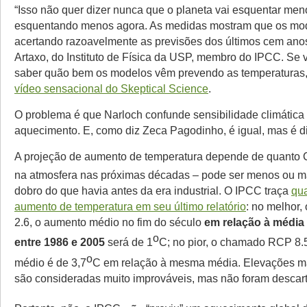
“Isso não quer dizer nunca que o planeta vai esquentar men
esquentando menos agora. As medidas mostram que os mod
acertando razoavelmente as previsões dos últimos cem anos
Artaxo, do Instituto de Física da USP, membro do IPCC. Se 
saber quão bem os modelos vêm prevendo as temperaturas,
vídeo sensacional do Skeptical Science
.
O problema é que Narloch confunde sensibilidade climática
aquecimento. E, como diz Zeca Pagodinho, é igual, mas é di
A projeção de aumento de temperatura depende de quanto
na atmosfera nas próximas décadas – pode ser menos ou m
dobro do que havia antes da era industrial. O IPCC traça
qua
aumento de temperatura em seu último relatório
: no melhor
2.6, o aumento médio no fim do século
em relação à média
o
entre 1986 e 2005
será de 1
C; no pior, o chamado RCP 8.
o
médio é de 3,7
C em relação à mesma média. Elevações m
são consideradas muito improváveis, mas não foram descar