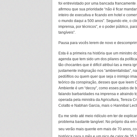
foi entrevistado por uma bancada francamente
afirmou que sua prioridade “não é ficar mand
inteiro de executiva e ficando em hotel e come
o mundo daqui a 500 anos”. Segundo ele, o cli
imprensa, por técnicos”, e o poder público, par
tangíveis”.
Pausa para vocês lerem de novo e descomprim
Esta é a primeira na história que um ministro 
agenda que tem sido um dos pilares da política
tão chocantes que é difícil atribuí-las a mera 
justamente indignação nos “ambientalistas”, na 
pedófilos ou quem quer que seja o inimigo imag
teórico da conspiração, desses que que leem O
Ambiente é um “decoy”, como esses patos de b
falando barbaridades na imprensa e atraindo t
operada pela ministra da Agricultura, Tereza Cr
Colatto e Nabhan Garcia, mais o Hannibal Lect
Eu me sinto até meio ridículo em ter de explica
problema bastante tangível. No próprio dia em
seu verão mais quente em mais de 70 anos, c
histórica para o mês e um pico de calor de 35,1