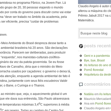
 amistosa no programa Pânico, na Jovem Pan. Lá
Claudio Angelo é autor 
ando grupo de 20, 30 pessoas viajando o mundo
alterou a máquina do cl
ndo por conta do governo para discutir como vai estar
Prêmio Jabuti 2017 na c
ma “deve ser tratado no âmbito da academia, pela
Matemática.
a ser eficiente, precisa “cuidar de problemas
irem.
do Meio Ambiente do Brasil despreza desse tanto a
posts recent
 ambiental brasileira há 20 anos. São declarações
ignorância. Parecem ser deliberadas, para produzir
Geni e a pandemia
“esquerda”, nos marxistas-culturais-zoófilos-
Bye, bye, Brasil
inário da vez da patota governista. Se eu fosse
As leituras do ano 
lavo de Carvalho, diria que o ministro do Meio
Pornô florestal
orracha usados por caçadores: o governo o deixa lá,
Arquitetura da dest
oda atenção, enquanto a agenda ambiental de fato é
istina, juntamente com seus fiéis escudeiros Valdir
comentários
er, o Bane, o Curinga e o Thanos.
r ao ministro que, veja, o aquecimento global é um
Natália
em
As leitu
 que ele dava sua entrevista, São Paulo atravessava
Mauricio Mercadant
o
Ana
em
Pornô flores
om temperaturas máximas 3,4
C superiores à média
Claudio Angelo
em
o
C em janeiro. Todas as capitais do Centro-Sul