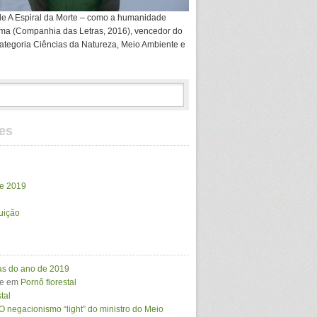
de A Espiral da Morte – como a humanidade
ima (Companhia das Letras, 2016), vencedor do
ategoria Ciências da Natureza, Meio Ambiente e
es
de 2019
ruição
ras do ano de 2019
e
em
Pornô florestal
tal
O negacionismo “light” do ministro do Meio