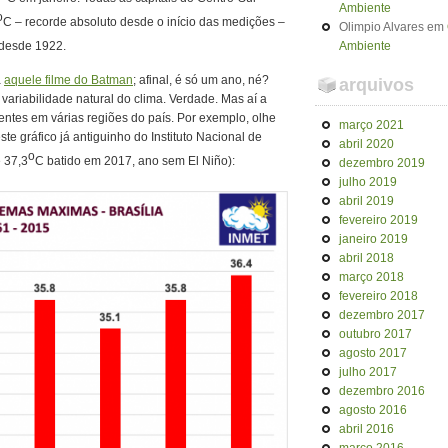
Ambiente
o
C – recorde absoluto desde o início das medições –
Olimpio Alvares
em
 desde 1922.
Ambiente
a
aquele filme do Batman
; afinal, é só um ano, né?
arquivos
ariabilidade natural do clima. Verdade. Mas aí a
entes em várias regiões do país. Por exemplo, olhe
março 2021
e gráfico já antiguinho do Instituto Nacional de
abril 2020
o
e 37,3
C batido em 2017, ano sem El Niño):
dezembro 2019
julho 2019
abril 2019
fevereiro 2019
janeiro 2019
abril 2018
março 2018
fevereiro 2018
dezembro 2017
outubro 2017
agosto 2017
julho 2017
dezembro 2016
agosto 2016
abril 2016