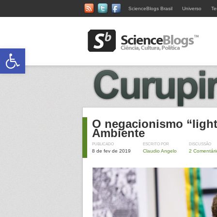
ScienceBlogs Brasil
Universo
Te
Abrir a barra de ferramentas
O negacionismo “light
Ambiente
PUBLICADO
ESCRITO POR
DISCUSSÃO
8 de fev de 2019
Claudio Angelo
2 Comentári