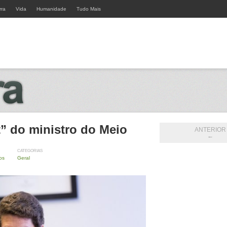
rra
Vida
Humanidade
Tudo Mais
” do ministro do Meio
ANTERIOR
←
CATEGORIAS
os
Geral