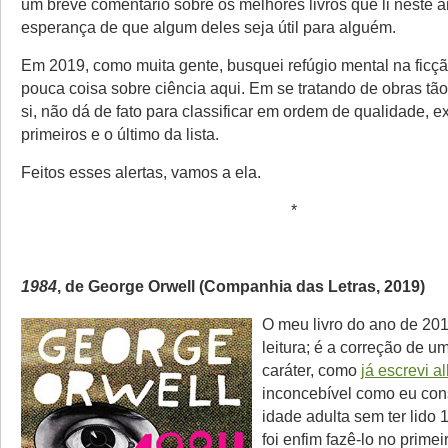
um breve comentário sobre os melhores livros que li neste a
esperança de que algum deles seja útil para alguém.
Em 2019, como muita gente, busquei refúgio mental na ficç
pouca coisa sobre ciência aqui. Em se tratando de obras tão
si, não dá de fato para classificar em ordem de qualidade, e
primeiros e o último da lista.
Feitos esses alertas, vamos a ela.
*
1984
, de George Orwell (Companhia das Letras, 2019)
O meu livro do ano de 20
leitura; é a correção de u
caráter, como
já escrevi a
inconcebível como eu con
idade adulta sem ter lido
foi enfim fazê-lo no prime