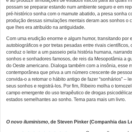
e ao produzir simulações de estados físicos para as quais 
possam se preparar estando num ambiente seguro e em rep
pré-histórico sonha com o mamute abatido, a presa sonha c
produção dessas simulações mentais deram aos sonhos o ca
que lhes era atribuído na antiguidade.
Com uma erudição enorme e algum humor, transitando por 
autobiográficos e por tretas pesadas entre rivais científicos,
conduz o leitor a um passeio pela história humana, narrand
sonhos e sonhadores famosos, de reis da Mesopotâmia a gue
do Oeste americano. Dialoga também com a insônia, esse m
contemporânea que priva a um número crescente de pessoa
convida-o a retomar o hábito antigo de fazer “sonhários” – l
seus sonhos e registrá-los. Por fim, Ribeiro molha o tornozel
campo emergente do uso terapêutico de drogas psicodélica
estados semelhantes ao sonho. Tema para mais um livro.
O novo iluminismo
, de Steven Pinker (Companhia das Le