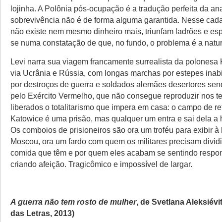
lojinha. A Polônia pós-ocupação é a tradução perfeita da ana
sobrevivência não é de forma alguma garantida. Nesse cada
não existe nem mesmo dinheiro mais, triunfam ladrões e es
se numa constatação de que, no fundo, o problema é a nat
Levi narra sua viagem francamente surrealista da polonesa K
via Ucrânia e Rússia, com longas marchas por estepes ina
por destroços de guerra e soldados alemães desertores sen
pelo Exército Vermelho, que não consegue reproduzir nos ter
liberados o totalitarismo que impera em casa: o campo de r
Katowice é uma prisão, mas qualquer um entra e sai dela a 
Os comboios de prisioneiros são ora um troféu para exibir à
Moscou, ora um fardo com quem os militares precisam dividi
comida que têm e por quem eles acabam se sentindo respon
criando afeição. Tragicômico e impossível de largar.
A guerra não tem rosto de mulher
, de Svetlana Aleksiév
das Letras, 2013)