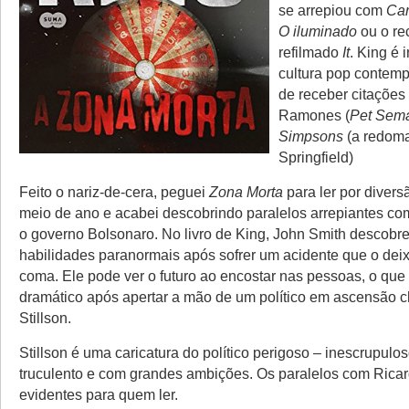
se arrepiou com
Car
O iluminado
ou o re
refilmado
It
. King é 
cultura pop contemp
de receber citações
Ramones (
Pet Sema
Simpsons
(a redoma
Springfield)
Feito o nariz-de-cera, peguei
Zona Morta
para ler por diver
meio de ano e acabei descobrindo paralelos arrepiantes co
o governo Bolsonaro. No livro de King, John Smith descobr
habilidades paranormais após sofrer um acidente que o de
coma. Ele pode ver o futuro ao encostar nas pessoas, o que 
dramático após apertar a mão de um político em ascensão
Stillson.
Stillson é uma caricatura do político perigoso – inescrupuloso
truculento e com grandes ambições. Os paralelos com Ricar
evidentes para quem ler.