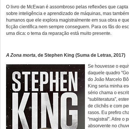
O livro de McEwan é assombroso pelas reflexões que capt
sobre inteligência e aprendizado de máquinas, mas também 
humanos que ele explora magistralmente em sua obra e que 
ficção científica nem sempre conseguem. Para os fãs do escri
uma dica: o tema da reparação está muito presente.
A Zona morta
, de Stephen King (Suma de Letras, 2017)
Se houvesse o equiva
daquele quadro “Gos
do João Marcelo Bô
King seria minha es
sério chama o escri
“subliteratura”, este
de clichês e com p
rasos. Eu prefiro c
“magistral”. Atire o 
absorvente no chuv