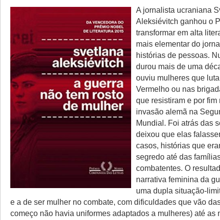
A jornalista ucraniana 
Aleksiévitch ganhou o 
transformar em alta liter
mais elementar do jorna
histórias de pessoas. N
durou mais de uma déca
ouviu mulheres que luta
Vermelho ou nas briga
que resistiram e por fim
invasão alemã na Segu
Mundial. Foi atrás das 
deixou que elas falass
casos, histórias que e
segredo até das família
combatentes. O resultad
narrativa feminina da g
uma dupla situação-limi
e a de ser mulher no combate, com dificuldades que vão das 
começo não havia uniformes adaptados a mulheres) até as 