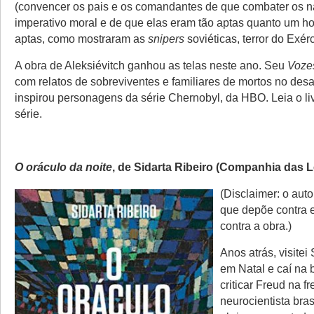
(convencer os pais e os comandantes de que combater os n
imperativo moral e de que elas eram tão aptas quanto um 
aptas, como mostraram as
snipers
soviéticas, terror do Exér
A obra de Aleksiévitch ganhou as telas neste ano. Seu
Voze
com relatos de sobreviventes e familiares de mortos no desa
inspirou personagens da série Chernobyl, da HBO. Leia o liv
série.
O oráculo da noite
, de Sidarta Ribeiro (Companhia das L
(Disclaimer: o aut
que depõe contra 
contra a obra.)
Anos atrás, visitei
em Natal e caí na 
criticar Freud na f
neurocientista bras