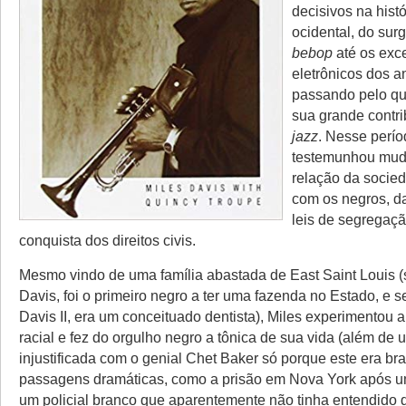
decisivos na hist
ocidental, do sur
bebop
até os exc
eletrônicos dos a
passando pelo qu
sua grande contri
jazz
. Nesse perí
testemunhou mud
relação da socie
com os negros, d
leis de segregaçã
conquista dos direitos civis.
Mesmo vindo de uma família abastada de East Saint Louis (
Davis, foi o primeiro negro a ter uma fazenda no Estado, e s
Davis II, era um conceituado dentista), Miles experimentou
racial e fez do orgulho negro a tônica de sua vida (além de 
injustificada com o genial Chet Baker só porque este era br
passagens dramáticas, como a prisão em Nova York após u
um policial branco que aparentemente não tinha entendido q