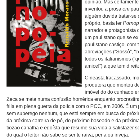
opinião. Mas certament
inventou a prosa
em
paul
alguém duvida tratar-se
próprio, basta ler
Pornop
narrador e protagonista d
um paulistano que se e
paulistano castiço, com 
abreviações (“Sossô”, “
todos os italianismos (“
amice!”) a que tem direit
Cineasta fracassado, m
produtora que montou d
imóvel do do cunhado em
Zeca se mete numa confusão homérica enquanto procrastin
frila em plena guerra da polícia com o PCC, em 2006. É u
sem superego nenhum, que está sempre em busca do próxim
da próxima carreira de pó, do próximo baseado e da próxima
tiozão canalha e egoísta que resume sua vida a satisfazer s
do qual o leitor não sabe se sente raiva, pena ou inveja.