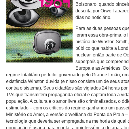
Bolsonaro, quando pincel
descrita por Orwell apare
dias no noticiário.
Para as duas pessoas qu
leram essa obra-prima, o l
história de Winston Smith
público que habita a Lond
nuclear, então parte de O
superpaís que compreend
Europa e as Américas. Oc
regime totalitário perfeito, governado pelo Grande Irmão, um
existência Winston duvida (e nisso consiste um de seus atos
contra o sistema). Seus cidadãos são vigiados 24 horas por d
TVs que transmitem propaganda oficial e captam toda a vida
população. A cultura e o amor livre são criminalizados, o ód
estimulado – com os críticos do regime ganhando um passei
Ministério do Amor, a versão orwelliana da Ponta da Praia –
tecnologia que deveria ser empregada na melhoria da quali
população é usada para montar a quintessência do aparato d