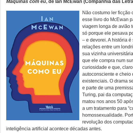
Máquinas com eu
, de Ian McEwan (Companhia das Letra
Não costumo ler ficção c
esse livro do McEwan p
viagem longa de avião t
só porque ele pesava p
– e devorei. A história é
relações entre um lond
sua vizinha universitár
que ele compra num sur
curiosidade e que, claro
autoconsciente e cheio
existenciais. O drama 
e parte de uma premissa
Turing, pai da computaç
matou nos anos 50 apó
a um tratamento para “c
homossexualidade. Port
revolução dos computad
inteligência artificial acontece décadas antes.