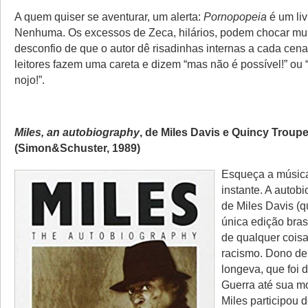
A quem quiser se aventurar, um alerta:
Pornopopeia
é um liv
Nenhuma. Os excessos de Zeca, hilários, podem chocar mui
desconfio de que o autor dê risadinhas internas a cada cen
leitores fazem uma careta e dizem “mas não é possível!” ou 
nojo!”.
Miles, an autobiography
, de Miles Davis e Quincy Troup
(Simon&Schuster, 1989)
Esqueça a músic
instante. A autobi
de Miles Davis (
única edição brasi
de qualquer coisa
racismo. Dono de
longeva, que foi
Guerra até sua m
Miles participou