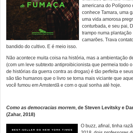
americana do Polígono 
conhece Tamara, uma g
uma vida amorosa preg
conturbada, e seu pai, 
trampo numa plantação
camarões. Trava contat
bandido do cultivo. E é meio isso.
Não acontece muita coisa na história, mas a ambientação 
(com um leve subtexto antiproibicionista que permeia todo o
de histórias da guerra contra as drogas) é tão perfeita e se
são tão humanos que o livro se torna mais viciante que aqu
você fumou em Amsterdã e com o qual sonha até hoje.
Como as democracias morrem
, de Steven Levitsky e Dan
(Zahar, 2018)
O buzz, afinal, tinha raz
2018, dois professores d