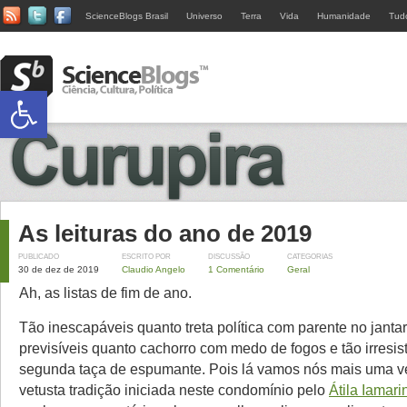
ScienceBlogs Brasil
Universo
Terra
Vida
Humanidade
Tud
Abrir a barra de ferramentas
As leituras do ano de 2019
PUBLICADO
ESCRITO POR
DISCUSSÃO
CATEGORIAS
30 de dez de 2019
Claudio Angelo
1 Comentário
Geral
Ah, as listas de fim de ano.
Tão inescapáveis quanto treta política com parente no jantar
previsíveis quanto cachorro com medo de fogos e tão irresis
segunda taça de espumante. Pois lá vamos nós mais uma v
vetusta tradição iniciada neste condomínio pelo
Átila Iamari