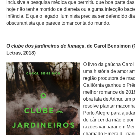
inclusive a pesquisa médica que permitiu que boa parte das
hoje não tenha morrido de diarreia ou alguma infecção bact
infância. E que o legado iluminista precisa ser defendido di
obscurantista que parece tomar conta do mundo.
O clube dos jardineiros de fumaça
, de Carol Bensimon 
Letras, 2018)
O livro da gaúcha Caro
uma história de amor a
região produtora de ma
Califórnia ganhou o Prê
melhor romance de 2018
obra fala de Arthur, um 
resolve plantar maconh
Porto Alegre para ajuda
de câncer da mãe e por
razões vai parar em Me
chamado Emerald Triang