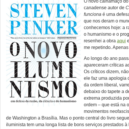
O novo calhamaço do
canadense autor de
C
funciona
é uma defesa
que nos deram o mund
conhecemos hoje: a ra
o humanismo e o prog
resenhei a obra
aqui
e
me repetindo. Apenas
Ao longo do ano pass
apareceram críticas ao
Os críticos dizem, nã
ele faz uma apologia 
da ordem liberal, var
debaixo do tapete a 
extrema produzida p
ordem – que está na 
movimentos neofascis
de Washington a Brasília. Mas o ponto central do livro segue 
iluminista tem uma longa lista de bons serviços prestados 