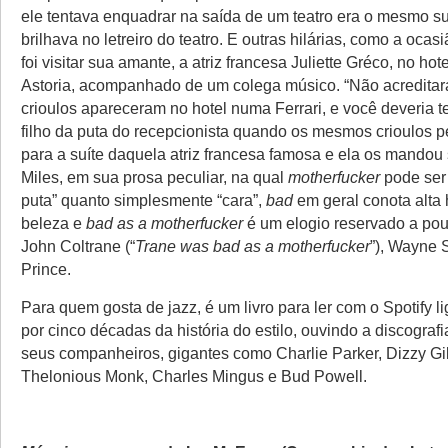
ele tentava enquadrar na saída de um teatro era o mesmo su
brilhava no letreiro do teatro. E outras hilárias, como a oca
foi visitar sua amante, a atriz francesa Juliette Gréco, no hot
Astoria, acompanhado de um colega músico. “Não acredita
crioulos apareceram no hotel numa Ferrari, e você deveria te
filho da puta do recepcionista quando os mesmos crioulos p
para a suíte daquela atriz francesa famosa e ela os mandou 
Miles, em sua prosa peculiar, na qual
motherfucker
pode ser 
puta” quanto simplesmente “cara”,
bad
em geral conota alta 
beleza e
bad as a motherfucker
é um elogio reservado a po
John Coltrane (“
Trane was bad as a motherfucker
”), Wayne 
Prince.
Para quem gosta de jazz, é um livro para ler com o Spotify l
por cinco décadas da história do estilo, ouvindo a discografi
seus companheiros, gigantes como Charlie Parker, Dizzy Gil
Thelonious Monk, Charles Mingus e Bud Powell.