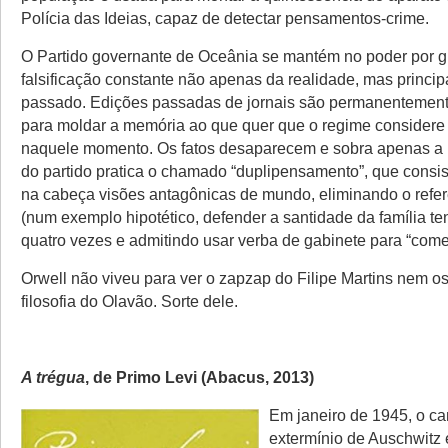
Polícia das Ideias, capaz de detectar pensamentos-crime.
O Partido governante de Oceânia se mantém no poder por g
falsificação constante não apenas da realidade, mas princi
passado. Edições passadas de jornais são permanentemente
para moldar a memória ao que quer que o regime consider
naquele momento. Os fatos desaparecem e sobra apenas a na
do partido pratica o chamado “duplipensamento”, que cons
na cabeça visões antagônicas de mundo, eliminando o refere
(num exemplo hipotético, defender a santidade da família t
quatro vezes e admitindo usar verba de gabinete para “comer
Orwell não viveu para ver o zapzap do Filipe Martins nem o
filosofia do Olavão. Sorte dele.
A trégua
, de Primo Levi (Abacus, 2013)
Em janeiro de 1945, o c
extermínio de Auschwitz 