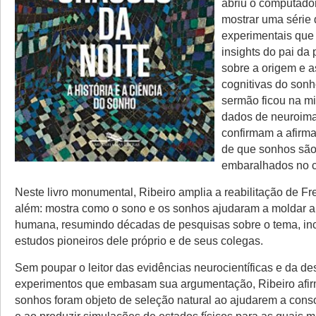
abriu o computado
mostrar uma série
experimentais que
insights do pai da 
sobre a origem e a
cognitivas do son
sermão ficou na m
dados de neuroim
confirmam a afirm
de que sonhos são
embaralhados no c
Neste livro monumental, Ribeiro amplia a reabilitação de Fr
além: mostra como o sono e os sonhos ajudaram a moldar a
humana, resumindo décadas de pesquisas sobre o tema, inc
estudos pioneiros dele próprio e de seus colegas.
Sem poupar o leitor das evidências neurocientíficas e da de
experimentos que embasam sua argumentação, Ribeiro afi
sonhos foram objeto de seleção natural ao ajudarem a cons