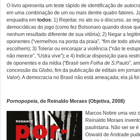
O livro apresenta um teste rápido de identificação de autocr
em uma combinação de um ou mais dentre quatro fatores. Ja
enquadra em
todos
: 1) Rejeitar, no ato ou o discurso, as re
democráticas do jogo (como fez Bolsonaro quando disse que
nenhum resultado diferente de sua vitória); 2) Negar a legit
oponentes (“vermelhos na ponta da praia”, “fim de todo ativi
escolhem); 3) Tolerar ou encorajar a violência (“não te estu
não merece”, “Ustra vive”); e 4) Indicar disposição para restr
de oponentes e da mídia (“Brasil sem
Folha de S.Paulo
”, a
concessão da
Globo
, fim da publicação de editais em jornai
Valor
). A democracia no Brasil não está ameaçada; ela já fo
Pornopopeia
, de Reinaldo Moraes (Objetiva, 2008)
Marcos Nobre uma vez d
Reinaldo Moraes invent
paulistana. Não sei se é
Oswald de Andrade pude