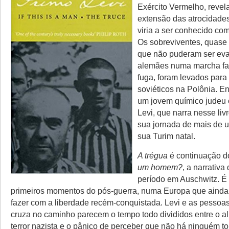
Exército Vermelho, revel
extensão das atrocidade
viria a ser conhecido co
Os sobreviventes, quase
que não puderam ser ev
alemães numa marcha fat
fuga, foram levados par
soviéticos na Polônia. En
um jovem químico judeu
Levi, que narra nesse li
sua jornada de mais de u
sua Turim natal.
A trégua
é continuação d
um homem?
, a narrativa
período em Auschwitz. É 
primeiros momentos do pós-guerra, numa Europa que ainda
fazer com a liberdade recém-conquistada. Levi e as pesso
cruza no caminho parecem o tempo todo divididos entre o alí
terror nazista e o pânico de perceber que não há ninguém 