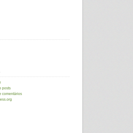
a
r
e posts
e comentários
ess.org