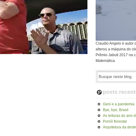
Claudio Angelo é autor 
alterou a máquina do cl
Prêmio Jabuti 2017 na c
Matemática.
posts recent
Geni e a pandemia
Bye, bye, Brasil
As leituras do ano 
Pornô florestal
Arquitetura da dest