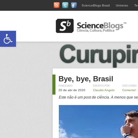
ScienceBlogs Brasil
Universo
Te
Abrir a barra de ferramentas
Bye, bye, Brasil
PUBLICADO
ESCRITO POR
DISCUSSÃO
20 de abr de 2020
Claudio Angelo
Comente!
Este não é um post de ciência. A menos que se