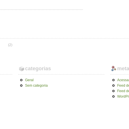
(2)
categorias
met
Geral
Acessa
Sem categoria
Feed d
Feed d
WordPr