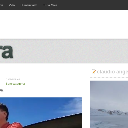
rra
Vida
Humanidade
Tudo Mais
claudio ange
CATEGORIAS
Sem categoria
ja.