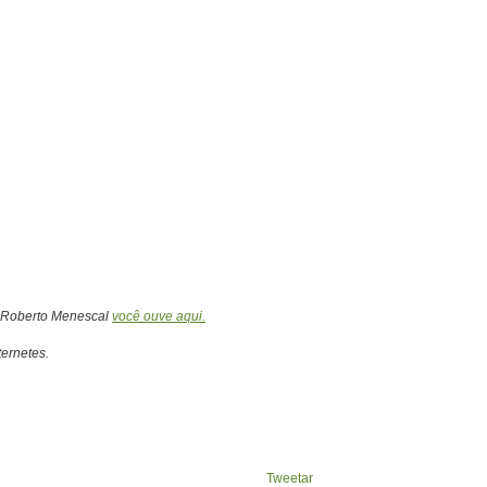
e Roberto Menescal
você ouve aqui.
ernetes.
Tweetar