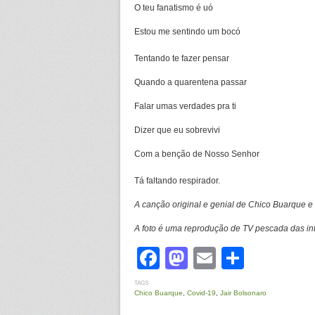
O teu fanatismo é uó
Estou me sentindo um bocó
Tentando te fazer pensar
Quando a quarentena passar
Falar umas verdades pra ti
Dizer que eu sobrevivi
Com a benção de Nosso Senhor
Tá faltando respirador.
A canção original e genial de Chico Buarque 
A foto é uma reprodução de TV pescada das int
Facebook
Mastodon
Email
Share
TAGS
Chico Buarque
,
Covid-19
,
Jair Bolsonaro