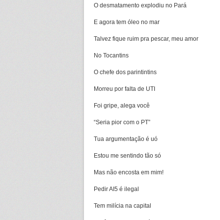
O desmatamento explodiu no Pará
E agora tem óleo no mar
Talvez fique ruim pra pescar, meu amor
No Tocantins
O chefe dos parintintins
Morreu por falta de UTI
Foi gripe, alega você
“Seria pior com o PT”
Tua argumentação é uó
Estou me sentindo tão só
Mas não encosta em mim!
Pedir AI5 é ilegal
Tem milícia na capital