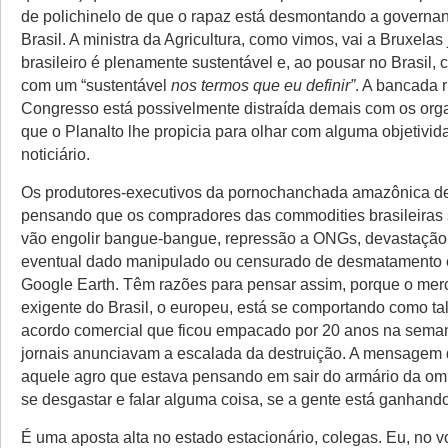
de polichinelo de que o rapaz está desmontando a governa
Brasil. A ministra da Agricultura, como vimos, vai a Bruxelas
brasileiro é plenamente sustentável e, ao pousar no Brasil, 
com um “sustentável
nos termos que eu definir”
. A bancada r
Congresso está possivelmente distraída demais com os org
que o Planalto lhe propicia para olhar com alguma objetivid
noticiário.
Os produtores-executivos da pornochanchada amazônica d
pensando que os compradores das commodities brasileiras 
vão engolir bangue-bangue, repressão a ONGs, devastação
eventual dado manipulado ou censurado de desmatamento 
Google Earth. Têm razões para pensar assim, porque o me
exigente do Brasil, o europeu, está se comportando como ta
acordo comercial que ficou empacado por 20 anos na sema
jornais anunciavam a escalada da destruição. A mensagem 
aquele agro que estava pensando em sair do armário da omi
se desgastar e falar alguma coisa, se a gente está ganhand
É uma aposta alta no estado estacionário, colegas. Eu, no v