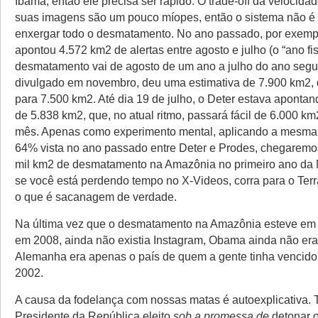
Ibama, então ele precisa ser rápido. O trade-off da velocidad
suas imagens são um pouco míopes, então o sistema não é
enxergar todo o desmatamento. No ano passado, por exempl
apontou 4.572 km2 de alertas entre agosto e julho (o “ano fis
desmatamento vai de agosto de um ano a julho do ano segui
divulgado em novembro, deu uma estimativa de 7.900 km2, d
para 7.500 km2. Até dia 19 de julho, o Deter estava apont
de 5.838 km2, que, no atual ritmo, passará fácil de 6.000 km
mês. Apenas como experimento mental, aplicando a mesma 
64% vista no ano passado entre Deter e Prodes, chegaremos
mil km2 de desmatamento na Amazônia no primeiro ano da N
se você está perdendo tempo no X-Videos, corra para o Terra
o que é sacanagem de verdade.
Na última vez que o desmatamento na Amazônia esteve em c
em 2008, ainda não existia Instagram, Obama ainda não era
Alemanha era apenas o país de quem a gente tinha vencid
2002.
A causa da fodelança com nossas matas é autoexplicativa.
Presidente da República eleito
sob a promessa de
detonar o