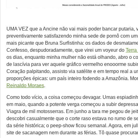
UMA VEZ que a Ancine não vai mais poder bancar putaria, 
preventivamente satisfazendo minha sede de pornô com um
mais picante que Bruna Surfistinha: os dados de desmatame
Confesso, despudoradamente, que virei um voyeur do
Terra 
os dias, enquanto minha mulher não está olhando, abro o c
de lascívia para ver aquele gráfico vermelho enooorme subi
Coração palpitando, assisto via satélite e em tempo real a 
proporções épicas: um país inteiro fodendo a Amazônia. Mor
Reinaldo Moraes
.
Como todo vício, a coisa começou devagar. Umas espiadin
em maio, quando a potente verga começou a subir depress
Viagra de mil motosserras. Em junho a tara me pegou de jei
descobri casualmente que o corte raso estava no rumo de s
da série histórica; o peep-show ficou semanal. Agora, em jul
site de sacanagem nem durante as férias. Tô quase procura