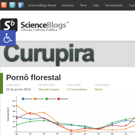
ScienceBlogs Brasil
Universo
Terra
Vida
Humanidade
Tud
Abrir a barra de ferramentas
Pornô florestal
PUBLICADO
ESCRITO POR
DISCUSSÃO
CATEGORIAS
20 de jul de 2019
Claudio Angelo
2 Comentários
Geral