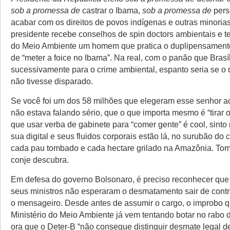
sob a promessa de
castrar o Ibama,
sob a promessa de
pers
acabar com os direitos de povos indígenas e outras minoria
presidente recebe conselhos de spin doctors ambientais e 
do Meio Ambiente um homem que pratica o duplipensamento
de “meter a foice no Ibama”. Na real, com o panão que Bras
sucessivamente para o crime ambiental, espanto seria se 
não tivesse disparado.
Se você foi um dos 58 milhões que elegeram esse senhor a
não estava falando sério, que o que importa mesmo é “tirar o 
que usar verba de gabinete para “comer gente” é cool, sinto 
sua digital e seus fluidos corporais estão lá, no surubão do 
cada pau tombado e cada hectare grilado na Amazônia. To
conje descubra.
Em defesa do governo Bolsonaro, é preciso reconhecer que 
seus ministros não esperaram o desmatamento sair de contro
o mensageiro. Desde antes de assumir o cargo, o improbo 
Ministério do Meio Ambiente já vem tentando botar no rabo 
ora que o Deter-B “não consegue distinguir desmate legal de