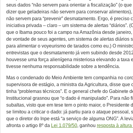
seus dados “não servem para orientar a fiscalização” (o qu
dizer que geladeiras não servem para conservar alimentos),
não servem para “prevenir” desmatamento. Ergo, é preciso 
iniciativa privada – claro – um sistema de alertas “diários”.
que o Ibama pouco foi a campo na Amazônia desde janeiro, e
de vontade de seus agentes, um sistema de alertas diários s
para alimentar o voyeurismo de tarados como eu.) O ministr
entrevistas que o desmatamento já vem subindo desde 201
houvesse uma força alienígena misteriosa elevando a taxa 
tivesse nenhuma responsabilidade sobre a tendência.
Mas o condenado do Meio Ambiente tem companhia no coro 
supervisora de estágio, a ministra da Agricultura, disse que
tinha “problemas técnicos”. E o general chefe do Gabinete 
Institucional grasnou que “o dado é manipulado”. Para não fi
subaltas, visto que em tese tem o pinto maior, o Presidente
se limitou a criticar o dado: já partiu para o ataque pessoal,
que o diretor do Inpe está “a serviço de alguma ONG”. A lev
afronta o artigo 8º da
Lei 1.079/50
, ganhou
resposta à altura