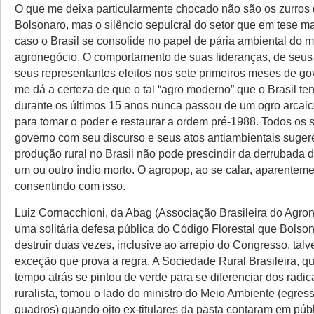
O que me deixa particularmente chocado não são os zurros 
Bolsonaro, mas o silêncio sepulcral do setor que em tese ma
caso o Brasil se consolide no papel de pária ambiental do 
agronegócio. O comportamento de suas lideranças, de seus
seus representantes eleitos nos sete primeiros meses de g
me dá a certeza de que o tal “agro moderno” que o Brasil te
durante os últimos 15 anos nunca passou de um ogro arcai
para tomar o poder e restaurar a ordem pré-1988. Todos os 
governo com seu discurso e seus atos antiambientais suge
produção rural no Brasil não pode prescindir da derrubada d
um ou outro índio morto. O agropop, ao se calar, aparenteme
consentindo com isso.
Luiz Cornacchioni, da Abag (Associação Brasileira do Agron
uma solitária defesa pública do Código Florestal que Bolson
destruir duas vezes, inclusive ao arrepio do Congresso, talve
exceção que prova a regra. A Sociedade Rural Brasileira, q
tempo atrás se pintou de verde para se diferenciar dos radi
ruralista, tomou o lado do ministro do Meio Ambiente (egres
quadros) quando oito ex-titulares da pasta contaram em púb