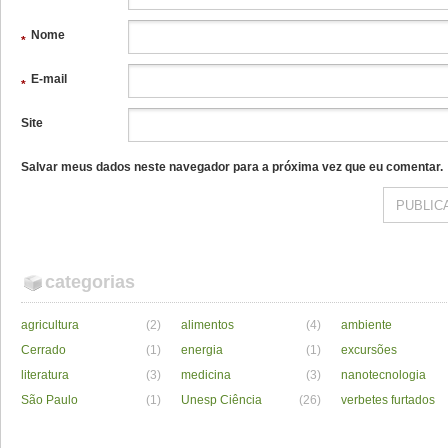
Nome
*
E-mail
*
Site
Salvar meus dados neste navegador para a próxima vez que eu comentar.
categorias
agricultura
(2)
alimentos
(4)
ambiente
Cerrado
(1)
energia
(1)
excursões
literatura
(3)
medicina
(3)
nanotecnologia
São Paulo
(1)
Unesp Ciência
(26)
verbetes furtados