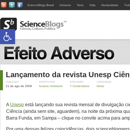
ScienceBlogs Brasil
Universo
Terra
Vida
Humanidade
Tud
Abrir a barra de ferramentas
Lançamento da revista Unesp Ciên
PUBLICADO
ESCRITO POR
DISCUSSÃO
CATEGORIAS
21 de ago de 2009
luciana christante
7 Comentários
Geral
A
Unesp
está lançando sua revista mensal de divulgação cie
Ciência (ainda sem site, aguardem), na noite da próxima quar
Barra Funda, em Sampa – clique no convite acima para ampl
Por uma dessas felizes coincidências, dois sciencebloggers