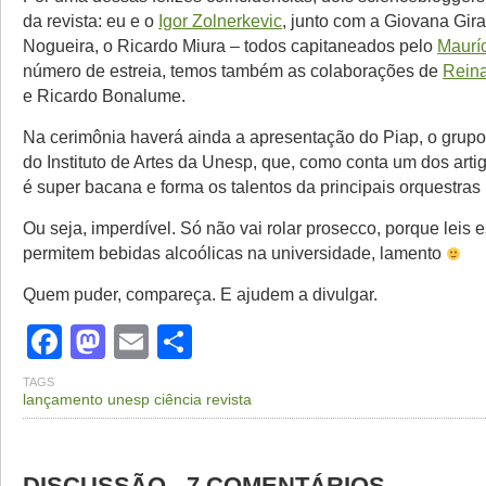
da revista: eu e o
Igor Zolnerkevic
, junto com a Giovana Gira
Nogueira, o Ricardo Miura – todos capitaneados pelo
Mauríc
número de estreia, temos também as colaborações de
Reina
e Ricardo Bonalume.
Na cerimônia haverá ainda a apresentação do Piap, o grup
do Instituto de Artes da Unesp, que, como conta um dos arti
é super bacana e forma os talentos da principais orquestras b
Ou seja, imperdível. Só não vai rolar prosecco, porque leis 
permitem bebidas alcoólicas na universidade, lamento
Quem puder, compareça. E ajudem a divulgar.
Facebook
Mastodon
Email
Share
TAGS
lançamento unesp ciência revista
DISCUSSÃO - 7 COMENTÁRIOS