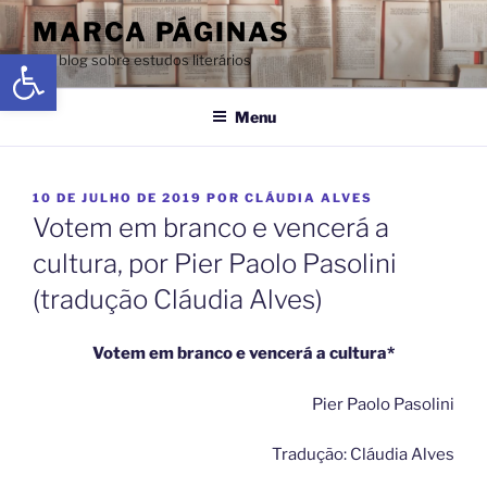
MARCA PÁGINAS
Abrir a barra de ferramentas
Um blog sobre estudos literários
Menu
10 DE JULHO DE 2019
POR
CLÁUDIA ALVES
Votem em branco e vencerá a
cultura, por Pier Paolo Pasolini
(tradução Cláudia Alves)
Votem em branco e vencerá a cultura*
Pier Paolo Pasolini
Tradução: Cláudia Alves