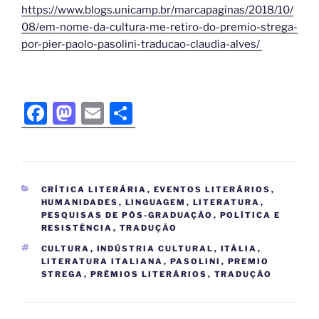
https://www.blogs.unicamp.br/marcapaginas/2018/10/
08/em-nome-da-cultura-me-retiro-do-premio-strega-
por-pier-paolo-pasolini-traducao-claudia-alves/
F
M
E
S
a
a
m
h
c
st
ai
ar
e
o
l
e
CRÍTICA LITERÁRIA
,
EVENTOS LITERÁRIOS
,
b
d
HUMANIDADES
,
LINGUAGEM
,
LITERATURA
,
PESQUISAS DE PÓS-GRADUAÇÃO
,
POLÍTICA E
o
o
RESISTÊNCIA
,
TRADUÇÃO
o
n
CULTURA
,
INDÚSTRIA CULTURAL
,
ITÁLIA
,
LITERATURA ITALIANA
,
PASOLINI
,
PREMIO
k
STREGA
,
PRÊMIOS LITERÁRIOS
,
TRADUÇÃO