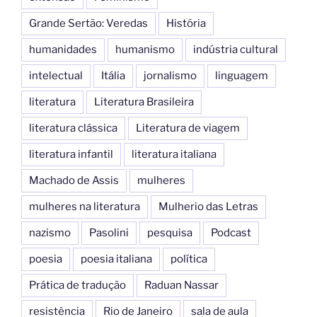
Grande Sertão: Veredas
História
humanidades
humanismo
indústria cultural
intelectual
Itália
jornalismo
linguagem
literatura
Literatura Brasileira
literatura clássica
Literatura de viagem
literatura infantil
literatura italiana
Machado de Assis
mulheres
mulheres na literatura
Mulherio das Letras
nazismo
Pasolini
pesquisa
Podcast
poesia
poesia italiana
política
Prática de tradução
Raduan Nassar
resistência
Rio de Janeiro
sala de aula