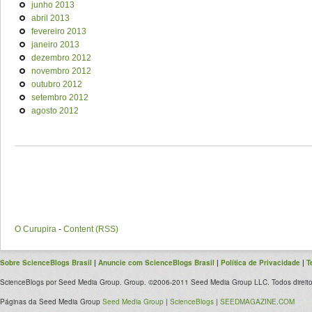
junho 2013
abril 2013
fevereiro 2013
janeiro 2013
dezembro 2012
novembro 2012
outubro 2012
setembro 2012
agosto 2012
O Curupira
-
Content (RSS)
Sobre ScienceBlogs Brasil
|
Anuncie com ScienceBlogs Brasil
|
Política de Privacidade
|
T
ScienceBlogs por Seed Media Group. Group. ©2006-2011 Seed Media Group LLC. Todos direito
Páginas da Seed Media Group
Seed Media Group
|
ScienceBlogs
|
SEEDMAGAZINE.COM