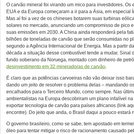
O carvão mineral foi virando um mico para investidores. Os
EUA e da Europa começaram a ir para a Ásia, em especial Í
Mas aí foi a vez de os chineses botarem suas turbinas eólic
solares no mercado, anunciando um compromisso de pico e 
suas emissões em 2030. A China ainda responderá pela fati
bilhões de toneladas de carvão que serão consumidas no pl
segundo a Agência Internacional de Energia. Mas a partir d
década a situação desse combustível tende a mudar. Sinal d
fundo soberano da Noruega, montado com dinheiro de petról
desinvestimento em 32 mineradoras de carvão
.
É claro que as potências carvoeiras não vão deixar isso bara
dando um jeito de resolver o problema delas – mandando os
encalhados para o Terceiro Mundo, como sempre. Nas últi
ambientalistas na Europa descobriram um plano infalível n
exportar tecnologia de carvão para países africanos (link aqu
encontre). Do jeito que anda, o Brasil daqui a pouco estará na
O governo brasileiro, como se sabe, tem apostado em termel
óleo para tentar mitigar o risco de racionamento causado pel