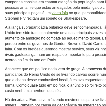
campanha consiste em chamar atenção da população para 
pessoas amam e que estão ameaçados pela mudança do cl
suas principais peças é um
vídeo fofo
no qual personalidade
Stephen Fry recitam um soneto de Shakespeare.
A aliança suprapartidádia britânica deve ser comemorada, j
Unido tem sido tradicionalmente uma das principais vozes a
aumento de ambição no combate ao aquecimento global. Es
perdeu entre os governos de Gordon Brown e David Cameron
falta. Com os bretões querendo mostrar serviço, seus vizinh
rivais gauleses ganham um respaldo importante para pressi
acordo no fim do ano em Paris.
Acontece que em política nada vem de graça. A promessa do
partidários do Reino Unido de se livrar do carvão ocorre nu
que a chapa desse combustível fóssil já estava esquentand
forma. Como quase tudo em política, o anúncio só foi feito p
custo nenhum a nenhum dos três.
Há décadas a Europa vem fazendo movimentos para se livra
mineral. Primeiro por causa da decadência da mineração n