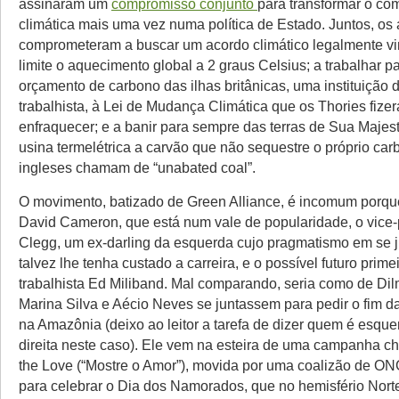
assinaram um
compromisso conjunto
para transformar o c
climática mais uma vez numa política de Estado. Juntos, os 
comprometeram a buscar um acordo climático legalmente vi
limite o aquecimento global a 2 graus Celsius; a trabalhar pa
orçamento de carbono das ilhas britânicas, uma instituição 
trabalhista, à Lei de Mudança Climática que os Thories fize
enfraquecer; e a banir para sempre das terras de Sua Majes
usina termelétrica a carvão que não sequestre o próprio car
ingleses chamam de “unabated coal”.
O movimento, batizado de Green Alliance, é incomum porqu
David Cameron, que está num vale de popularidade, o vice
Clegg, um ex-darling da esquerda cujo pragmatismo em se 
talvez lhe tenha custado a carreira, e o possível futuro primei
trabalhista Ed Miliband. Mal comparando, seria como de Dil
Marina Silva e Aécio Neves se juntassem para pedir o fim da
na Amazônia (deixo ao leitor a tarefa de dizer quem é esqu
direita neste caso). Ele vem na esteira de uma campanha
the Love (“Mostre o Amor”), movida por uma coalizão de ON
para celebrar o Dia dos Namorados, que no hemisfério Norte