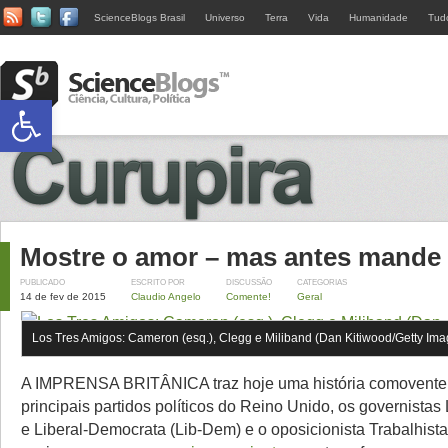
ScienceBlogs Brasil
Universo
Terra
Vida
Humanidade
Tud
Abrir a barra de ferramentas
Mostre o amor – mas antes mande 
PUBLICADO
ESCRITO POR
DISCUSSÃO
CATEGORIAS
14 de fev de 2015
Claudio Angelo
Comente!
Geral
Los Tres Amigos: Cameron (esq.), Clegg e Miliband (Dan Kitiwood/Getty Ima
A IMPRENSA BRITÂNICA traz hoje uma história comovente: 
principais partidos políticos do Reino Unido, os governistas 
e Liberal-Democrata (Lib-Dem) e o oposicionista Trabalhista