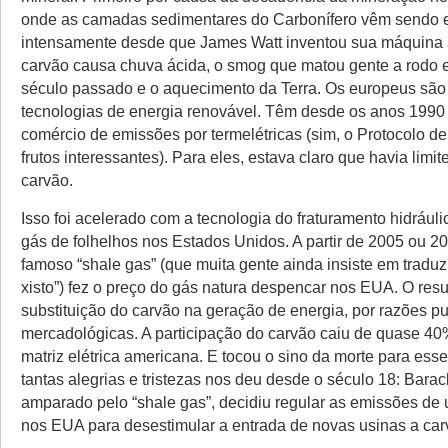
onde as camadas sedimentares do Carbonífero vêm sendo 
intensamente desde que James Watt inventou sua máquina 
carvão causa chuva ácida, o smog que matou gente a rodo
século passado e o aquecimento da Terra. Os europeus são
tecnologias de energia renovável. Têm desde os anos 199
comércio de emissões por termelétricas (sim, o Protocolo d
frutos interessantes). Para eles, estava claro que havia limit
carvão.
Isso foi acelerado com a tecnologia do fraturamento hidráulic
gás de folhelhos nos Estados Unidos. A partir de 2005 ou 2
famoso “shale gas” (que muita gente ainda insiste em traduz
xisto”) fez o preço do gás natura despencar nos EUA. O resul
substituição do carvão na geração de energia, por razões 
mercadológicas. A participação do carvão caiu de quase 4
matriz elétrica americana. E tocou o sino da morte para ess
tantas alegrias e tristezas nos deu desde o século 18: Bar
amparado pelo “shale gas”, decidiu regular as emissões de 
nos EUA para desestimular a entrada de novas usinas a car