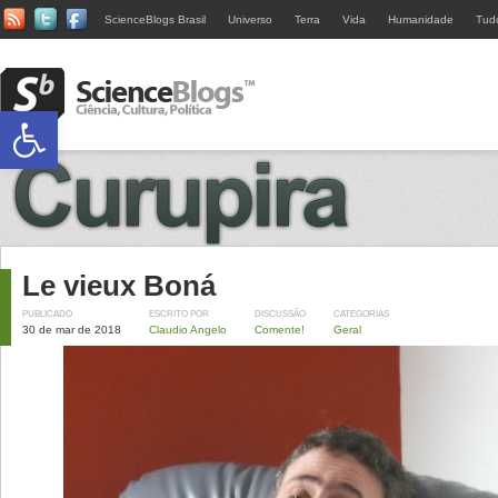
ScienceBlogs Brasil
Universo
Terra
Vida
Humanidade
Tud
Abrir a barra de ferramentas
Le vieux Boná
PUBLICADO
ESCRITO POR
DISCUSSÃO
CATEGORIAS
30 de mar de 2018
Claudio Angelo
Comente!
Geral