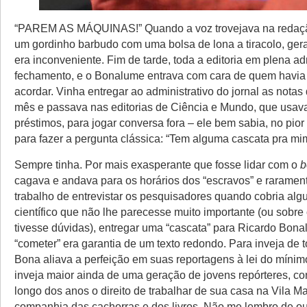
“PAREM AS MÁQUINAS!” Quando a voz trovejava na redaçã
um gordinho barbudo com uma bolsa de lona a tiracolo, ger
era inconveniente. Fim de tarde, toda a editoria em plena ad
fechamento, e o Bonalume entrava com cara de quem havi
acordar. Vinha entregar ao administrativo do jornal as notas
mês e passava nas editorias de Ciência e Mundo, que usa
préstimos, para jogar conversa fora – ele bem sabia, no pio
para fazer a pergunta clássica: “Tem alguma cascata pra m
Sempre tinha. Por mais exasperante que fosse lidar com o
b
cagava e andava para os horários dos “escravos” e raramen
trabalho de entrevistar os pesquisadores quando cobria al
científico que não lhe parecesse muito importante (ou sobre
tivesse dúvidas), entregar uma “cascata” para Ricardo Bon
“cometer” era garantia de um texto redondo. Para inveja de 
Bona aliava a perfeição em suas reportagens à lei do mínim
inveja maior ainda de uma geração de jovens repórteres, co
longo dos anos o direito de trabalhar de sua casa na Vila M
companhia das cachorras e dos livros. Não me lembro de out