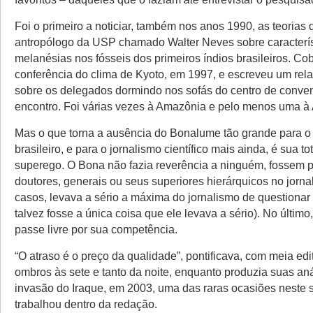
Foi o primeiro a noticiar, também nos anos 1990, as teorias
antropólogo da USP chamado Walter Neves sobre característ
melanésias nos fósseis dos primeiros índios brasileiros. Cobr
conferência do clima de Kyoto, em 1997, e escreveu um rel
sobre os delegados dormindo nos sofás do centro de conven
encontro. Foi várias vezes à Amazônia e pelo menos uma à A
Mas o que torna a ausência do Bonalume tão grande para o
brasileiro, e para o jornalismo científico mais ainda, é sua t
superego. O Bona não fazia reverência a ninguém, fossem 
doutores, generais ou seus superiores hierárquicos no jorna
casos, levava a sério a máxima do jornalismo de questionar 
talvez fosse a única coisa que ele levava a sério). No últim
passe livre por sua competência.
“O atraso é o preço da qualidade”, pontificava, com meia edi
ombros às sete e tanto da noite, enquanto produzia suas aná
invasão do Iraque, em 2003, uma das raras ocasiões neste
trabalhou dentro da redação.