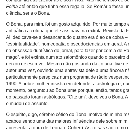
Folha
até então que tinha essa regalia. Se Romário fosse um
ciência, seria o Bona.
O Bona, para mim, foi um gosto adquirido. Por muito tempo 
antipática a coluna que ele assinava na extinta Revista da Fo
Ali dedicava-se a desancar tudo quanto era óleo de cobra – 
“espiritualidade”, homeopatia e pseudociências em geral. A c
na obsessão dualística do jornal, para fazer par com a de P
mago”, e foi extinta num ato salomônico quando o parceiro 
deixou de escrever. Mesmo não gostando da coluna, tive de
autor uma vez, ouvindo uma entrevista dele a uma âncora n
particularmente perspicaz num programa de rádio vespertin
1990. A pobre mulher insistia em defender a astrologia e, n
momento, perguntou ao Bonalume por que, então, tantos gra
do passado foram astrólogos. “Cite um”, devolveu o Bona. 
e mudou de assunto.
O espírito, digo, cérebro cético do Bona, motivo de minha resi
acabou sendo uma das maiores influências dele sobre mim (
apresentar a obra de Leonard Cohen). As coisas são como e