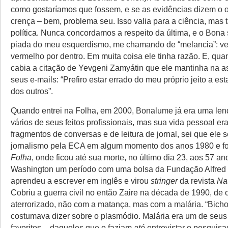
como gostaríamos que fossem, e se as evidências dizem o 
crença – bem, problema seu. Isso valia para a ciência, mas
política. Nunca concordamos a respeito da última, e o Bona
piada do meu esquerdismo, me chamando de “melancia”: ver
vermelho por dentro. Em muita coisa ele tinha razão. E, qua
cabia a citação de Yevgeni Zamyátin que ele mantinha na a
seus e-mails: “Prefiro estar errado do meu próprio jeito a esta
dos outros”.
Quando entrei na Folha, em 2000, Bonalume já era uma le
vários de seus feitos profissionais, mas sua vida pessoal er
fragmentos de conversas e de leitura de jornal, sei que ele
jornalismo pela ECA em algum momento dos anos 1980 e foi
Folha
, onde ficou até sua morte, no último dia 23, aos 57 a
Washington um período com uma bolsa da Fundação Alfred F
aprendeu a escrever em inglês e virou
stringer
da revista
Na
Cobriu a guerra civil no então Zaire na década de 1990, de 
aterrorizado, não com a matança, mas com a malária. “Bicho 
costumava dizer sobre o plasmódio. Malária era um de seus
favoritos – daqueles que o faziam
até
entrevistar o pesquisa