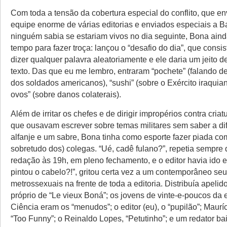
Com toda a tensão da cobertura especial do conflito, que e
equipe enorme de várias editorias e enviados especiais a 
ninguém sabia se estariam vivos no dia seguinte, Bona ain
tempo para fazer troça: lançou o “desafio do dia”, que consi
dizer qualquer palavra aleatoriamente e ele daria um jeito 
texto. Das que eu me lembro, entraram “pochete” (falando 
dos soldados americanos), “sushi” (sobre o Exército iraquian
ovos” (sobre danos colaterais).
Além de irritar os chefes e de dirigir impropérios contra criat
que ousavam escrever sobre temas militares sem saber a di
alfanje e um sabre, Bona tinha como esporte fazer piada co
sobretudo dos) colegas. “Ué, cadê fulano?”, repetia sempre
redação às 19h, em pleno fechamento, e o editor havia ido 
pintou o cabelo?!”, gritou certa vez a um contemporâneo se
metrossexuais na frente de toda a editoria. Distribuía apelid
próprio de “Le vieux Boná”; os jovens de vinte-e-poucos da e
Ciência eram os “menudos”; o editor (eu), o “pupilão”; Mauríc
“Too Funny”; o Reinaldo Lopes, “Petutinho”; e um redator bai