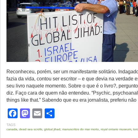
Reconheceu, porém, ser um manifestante solitário. Indagad
fazia da vida, contou ser escritor – e que devia na verdade 
seu livro naquele momento. Sobre o que é o livro?, pergunto.
diz. Faço cara de quem não entendeu. “Psychic, psychoanaly
things like that.” Sabendo que eu era jornalista, preferiu não
Facebook
Mastodon
Email
Share
TAGS
canada
,
dead sea scrolls
,
global jihad
,
manuscritos do mar morto
,
royal ontario museum
,
tor