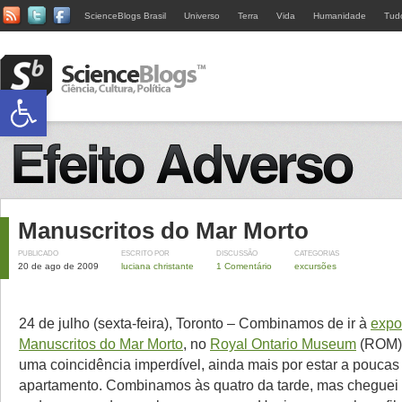
ScienceBlogs Brasil
Universo
Terra
Vida
Humanidade
Tud
Abrir a barra de ferramentas
Manuscritos do Mar Morto
PUBLICADO
ESCRITO POR
DISCUSSÃO
CATEGORIAS
20 de ago de 2009
luciana christante
1 Comentário
excursões
24 de julho (sexta-feira), Toronto – Combinamos de ir à
expo
Manuscritos do Mar Morto
, no
Royal Ontario Museum
(ROM).
uma coincidência imperdível, ainda mais por estar a pouca
apartamento. Combinamos às quatro da tarde, mas cheguei