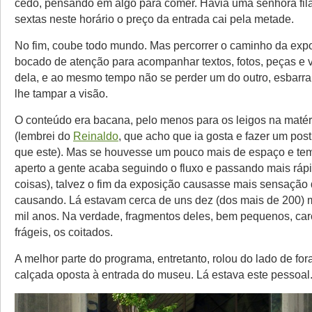
cedo, pensando em algo para comer. Havia uma senhora fila
sextas neste horário o preço da entrada cai pela metade.
No fim, coube todo mundo. Mas percorrer o caminho da exp
bocado de atenção para acompanhar textos, fotos, peças e 
dela, e ao mesmo tempo não se perder um do outro, esbarr
lhe tampar a visão.
O conteúdo era bacana, pelo menos para os leigos na maté
(lembrei do
Reinaldo
, que acho que ia gosta e fazer um pos
que este). Mas se houvesse um pouco mais de espaço e te
aperto a gente acaba seguindo o fluxo e passando mais ráp
coisas), talvez o fim da exposição causasse mais sensação
causando. Lá estavam cerca de uns dez (dos mais de 200) 
mil anos. Na verdade, fragmentos deles, bem pequenos, ca
frágeis, os coitados.
A melhor parte do programa, entretanto, rolou do lado de fo
calçada oposta à entrada do museu. Lá estava este pessoal