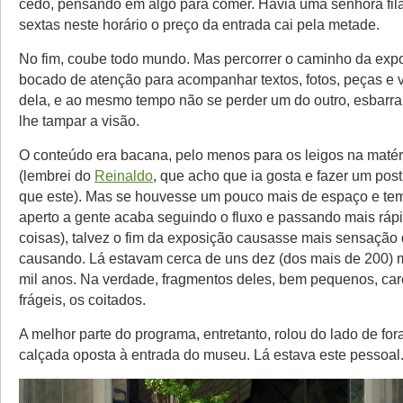
cedo, pensando em algo para comer. Havia uma senhora fila
sextas neste horário o preço da entrada cai pela metade.
No fim, coube todo mundo. Mas percorrer o caminho da exp
bocado de atenção para acompanhar textos, fotos, peças e 
dela, e ao mesmo tempo não se perder um do outro, esbarr
lhe tampar a visão.
O conteúdo era bacana, pelo menos para os leigos na maté
(lembrei do
Reinaldo
, que acho que ia gosta e fazer um pos
que este). Mas se houvesse um pouco mais de espaço e te
aperto a gente acaba seguindo o fluxo e passando mais ráp
coisas), talvez o fim da exposição causasse mais sensação
causando. Lá estavam cerca de uns dez (dos mais de 200) 
mil anos. Na verdade, fragmentos deles, bem pequenos, ca
frágeis, os coitados.
A melhor parte do programa, entretanto, rolou do lado de fo
calçada oposta à entrada do museu. Lá estava este pessoal