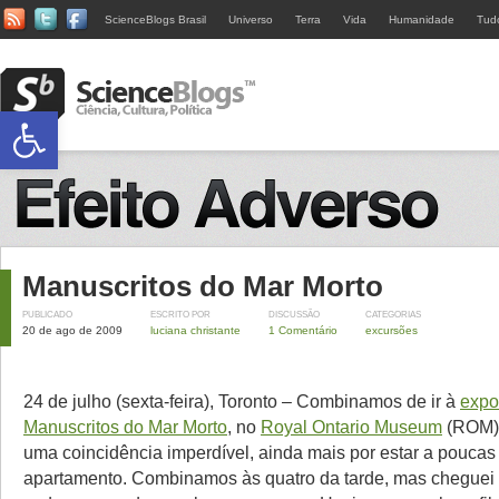
ScienceBlogs Brasil
Universo
Terra
Vida
Humanidade
Tud
Abrir a barra de ferramentas
Manuscritos do Mar Morto
PUBLICADO
ESCRITO POR
DISCUSSÃO
CATEGORIAS
20 de ago de 2009
luciana christante
1 Comentário
excursões
24 de julho (sexta-feira), Toronto – Combinamos de ir à
expo
Manuscritos do Mar Morto
, no
Royal Ontario Museum
(ROM).
uma coincidência imperdível, ainda mais por estar a pouca
apartamento. Combinamos às quatro da tarde, mas cheguei