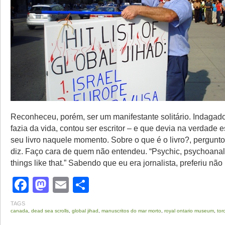
Reconheceu, porém, ser um manifestante solitário. Indagad
fazia da vida, contou ser escritor – e que devia na verdade 
seu livro naquele momento. Sobre o que é o livro?, pergunto.
diz. Faço cara de quem não entendeu. “Psychic, psychoanaly
things like that.” Sabendo que eu era jornalista, preferiu não
Facebook
Mastodon
Email
Share
TAGS
canada
,
dead sea scrolls
,
global jihad
,
manuscritos do mar morto
,
royal ontario museum
,
tor