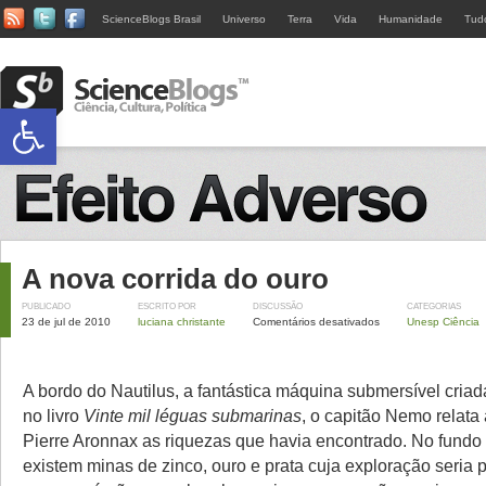
ScienceBlogs Brasil
Universo
Terra
Vida
Humanidade
Tud
Abrir a barra de ferramentas
A nova corrida do ouro
PUBLICADO
ESCRITO POR
DISCUSSÃO
CATEGORIAS
23 de jul de 2010
luciana christante
Comentários desativados
Unesp Ciência
A bordo do Nautilus, a fantástica máquina submersível criad
no livro
Vinte mil léguas submarinas
, o capitão Nemo relata
Pierre Aronnax as riquezas que havia encontrado. No fundo 
existem minas de zinco, ouro e prata cuja exploração seria p