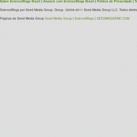
Sobre ScienceBlogs Brasil
|
Anuncie com ScienceBlogs Brasil
|
Política de Privacidade
|
T
ScienceBlogs por Seed Media Group. Group. ©2006-2011 Seed Media Group LLC. Todos direito
Páginas da Seed Media Group
Seed Media Group
|
ScienceBlogs
|
SEEDMAGAZINE.COM