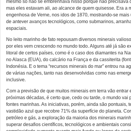
mesmo só não se embrenhava nisso porque não precisava d
mas eles estavam ali, ao alcance de quem quisesse. Era a 
engenhosa de Verne, nos idos de 1870, mostrando-se mais
de antever avanços tecnológicos, como submarinos, arranh
espaciais.
No leito marinho de fato repousam diversos minerais valioso
por eles vem crescendo no mundo todo. Alguns até já são e
litoral de certos países, como é o caso dos diamantes na Na
no Alasca (EUA), do calcário na França e da cassiterita (fon
Indonésia. E o tema “recursos minerais do mar” entrou na a
de várias nações, tanto nas desenvolvidas como nas emerge
inclusive.
Com a previsão de que muitos minerais em terra vão entrar
próximas décadas, é certo que, cedo ou tarde, o mundo vai 
fontes marinhas. As iniciativas, porém, ainda são pontuais, 
vastidão azul que recobre 71% da superfície do planeta. C
petróleo e gás, a exploração da maioria dos minerais marin
superar desafios científicos, tecnológicos e ambientais cons