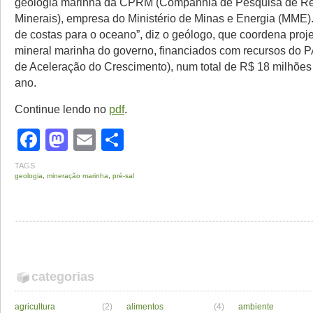
geologia marinha da CPRM (Companhia de Pesquisa de R
Minerais), empresa do Ministério de Minas e Energia (MME)
de costas para o oceano”, diz o geólogo, que coordena proj
mineral marinha do governo, financiados com recursos do 
de Aceleração do Crescimento), num total de R$ 18 milhões 
ano.
Continue lendo no
pdf
.
Facebook
Mastodon
Email
Share
TAGS
geologia
,
mineração marinha
,
pré-sal
categorias
agricultura
(2)
alimentos
(4)
ambiente