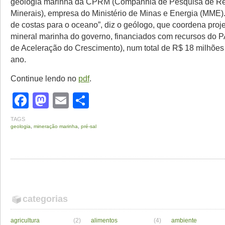
geologia marinha da CPRM (Companhia de Pesquisa de R
Minerais), empresa do Ministério de Minas e Energia (MME)
de costas para o oceano”, diz o geólogo, que coordena proj
mineral marinha do governo, financiados com recursos do 
de Aceleração do Crescimento), num total de R$ 18 milhões 
ano.
Continue lendo no
pdf
.
Facebook
Mastodon
Email
Share
TAGS
geologia
,
mineração marinha
,
pré-sal
categorias
agricultura
(2)
alimentos
(4)
ambiente