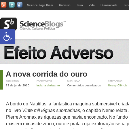
ScienceBlogs Brasil
Universo
Terra
Vida
Humanidade
Tud
Abrir a barra de ferramentas
A nova corrida do ouro
PUBLICADO
ESCRITO POR
DISCUSSÃO
CATEGORIAS
23 de jul de 2010
luciana christante
Comentários desativados
Unesp Ciência
A bordo do Nautilus, a fantástica máquina submersível criad
no livro
Vinte mil léguas submarinas
, o capitão Nemo relata
Pierre Aronnax as riquezas que havia encontrado. No fundo 
existem minas de zinco, ouro e prata cuja exploração seria p