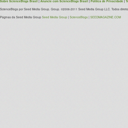
Sobre ScienceBlogs Brasil
|
Anuncie com ScienceBlogs Brasil
|
Política de Privacidade
|
T
ScienceBlogs por Seed Media Group. Group. ©2006-2011 Seed Media Group LLC. Todos direito
Páginas da Seed Media Group
Seed Media Group
|
ScienceBlogs
|
SEEDMAGAZINE.COM