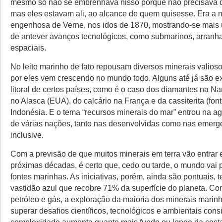
mesmo só não se embrenhava nisso porque não precisava d
mas eles estavam ali, ao alcance de quem quisesse. Era a 
engenhosa de Verne, nos idos de 1870, mostrando-se mais
de antever avanços tecnológicos, como submarinos, arranh
espaciais.
No leito marinho de fato repousam diversos minerais valioso
por eles vem crescendo no mundo todo. Alguns até já são e
litoral de certos países, como é o caso dos diamantes na Na
no Alasca (EUA), do calcário na França e da cassiterita (fon
Indonésia. E o tema “recursos minerais do mar” entrou na a
de várias nações, tanto nas desenvolvidas como nas emerge
inclusive.
Com a previsão de que muitos minerais em terra vão entrar
próximas décadas, é certo que, cedo ou tarde, o mundo vai 
fontes marinhas. As iniciativas, porém, ainda são pontuais, 
vastidão azul que recobre 71% da superfície do planeta. C
petróleo e gás, a exploração da maioria dos minerais marin
superar desafios científicos, tecnológicos e ambientais cons