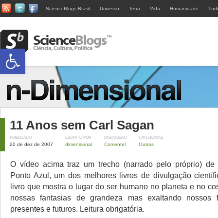
ScienceBlogs Brasil
Universo
Terra
Vida
Humanidade
Tud
Abrir a barra de ferramentas
11 Anos sem Carl Sagan
PUBLICADO
ESCRITO POR
DISCUSSÃO
CATEGORIAS
20 de dez de 2007
dimensional
Comente!
Outros
O vídeo acima traz um trecho (narrado pelo próprio) de 
Ponto Azul, um dos melhores livros de divulgação científi
livro que mostra o lugar do ser humano no planeta e no co
nossas fantasias de grandeza mas exaltando nossos f
presentes e futuros. Leitura obrigatória.