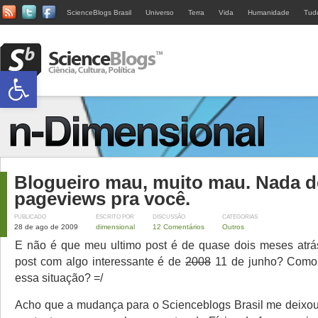
ScienceBlogs Brasil
Universo
Terra
Vida
Humanidade
Tud
Abrir a barra de ferramentas
Blogueiro mau, muito mau. Nada d
pageviews pra você.
PUBLICADO
ESCRITO POR
DISCUSSÃO
CATEGORIAS
28 de ago de 2009
dimensional
12 Comentários
Outros
E não é que meu ultimo post é de quase dois meses atrá
post com algo interessante é de
2008
11 de junho? Como 
essa situação? =/
Acho que a mudança para o Scienceblogs Brasil me deixo