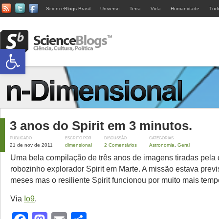
ScienceBlogs Brasil
Universo
Terra
Vida
Humanidade
Tud
Abrir a barra de ferramentas
3 anos do Spirit em 3 minutos.
PUBLICADO
ESCRITO POR
DISCUSSÃO
CATEGORIAS
21 de nov de 2011
dimensional
2 Comentários
Astronomia
,
Geral
Uma bela compilação de três anos de imagens tiradas pela
robozinho explorador Spirit em Marte. A missão estava previ
meses mas o resiliente Spirit funcionou por muito mais temp
Via
Io9
.