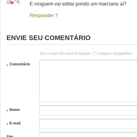
E ninguem vai editar pondo um marciano aí?
Responder
ENVIE SEU COMENTÁRIO
Seu e-mail não será divulgado. (*) Campos obrigatórios.
Comentário
*
Nome
*
E-mail
*
Site