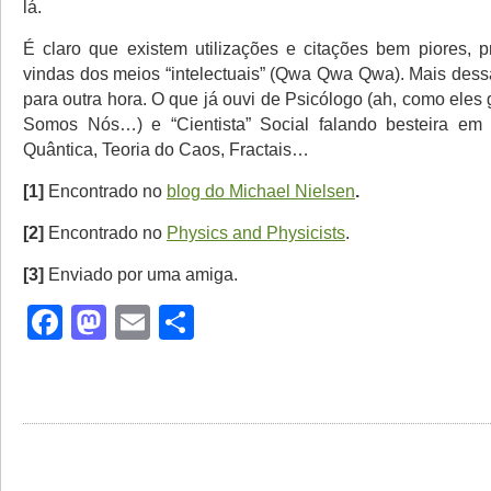
lá.
É claro que existem utilizações e citações bem piores, p
vindas dos meios “intelectuais” (Qwa Qwa Qwa). Mais dessa
para outra hora. O que já ouvi de Psicólogo (ah, como ele
Somos Nós…) e “Cientista” Social falando besteira em
Quântica, Teoria do Caos, Fractais…
[1]
Encontrado
no
blog do Michael Nielsen
.
[2]
Encontrado no
Physics and Physicists
.
[3]
Enviado por uma amiga.
Facebook
Mastodon
Email
Share