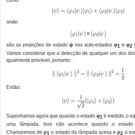
como:
onde:
e
são as projeções do estado
ψ
nos auto-estados
φ
e
φ
1
2
Vamos considerar que a detecção de qualquer um dos doi
igualmente provável, portanto:
Então:
Suponhamos agora que quando o estado
φ
é medido, o e
1
uma lâmpada. Isso não acontece quando o estad
Chamaremos de
ρ
o estado da lâmpada acesa e
ρ
o es
1
2