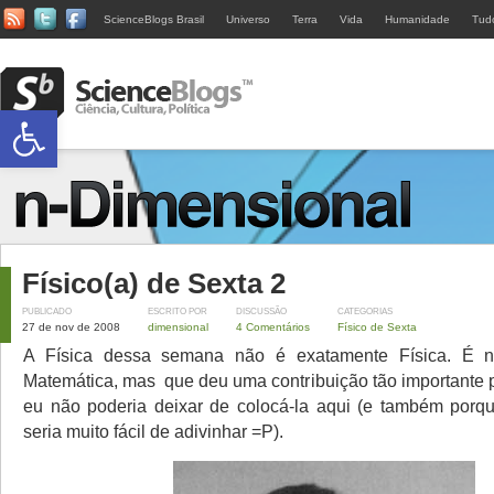
ScienceBlogs Brasil
Universo
Terra
Vida
Humanidade
Tud
Abrir a barra de ferramentas
Físico(a) de Sexta 2
PUBLICADO
ESCRITO POR
DISCUSSÃO
CATEGORIAS
27 de nov de 2008
dimensional
4 Comentários
Físico de Sexta
A Física dessa semana não é exatamente Física. É 
Matemática, mas que deu uma contribuição tão importante p
eu não poderia deixar de colocá-la aqui (e também porq
seria muito fácil de adivinhar =P).