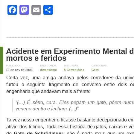
Facebook
Mastodon
Email
Share
Acidente em Experimento Mental d
mortos e feridos
PUBLICADO
ESCRITO POR
DISCUSSÃO
CATEGORIAS
18 de nov de 2008
dimensional
5 Comentários
Geral
Certa vez, uma amiga andava pelos corredores da univ
furtou o seguinte fragmento de conversa entre dois o
engenharia que andavam mais a frente:
“(…) É sério, cara. Eles pegam um gato, põem num
veneno dentro e fecham. (…)”
Talvez nosso engenheiro ficasse bastante decepcionado em
alívio dos felinos, toda essa história de gatos, caixas e
de
Gato de Schrödinger
, não é nada mais que um exp