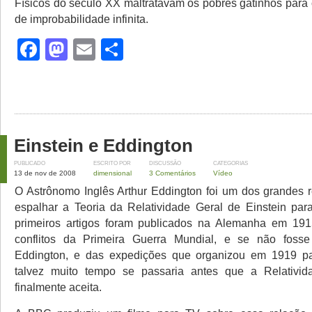
Físicos do século XX maltratavam os pobres gatinhos para 
de improbabilidade infinita.
Facebook
Mastodon
Email
Share
Einstein e Eddington
PUBLICADO
ESCRITO POR
DISCUSSÃO
CATEGORIAS
13 de nov de 2008
dimensional
3 Comentários
Vídeo
O Astrônomo Inglês Arthur Eddington foi um dos grandes 
espalhar a Teoria da Relatividade Geral de Einstein par
primeiros artigos foram publicados na Alemanha em 19
conflitos da Primeira Guerra Mundial, e se não foss
Eddington, e das expedições que organizou em 1919 pa
talvez muito tempo se passaria antes que a Relativid
finalmente aceita.