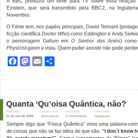
A BBC produziu um filme para TV sobre essa relação
Einstein, que será transmitido pela BBC2, na Inglaterr
Novembro.
O Filme tem, nos papéis principais, David Tennant (protago
ficção científica
Doctor Who
) como Eddington e Andy Serkis
o personagem Gollum em
O Senhor dos Anéis
) como
Physicist-gasm
a vista. Quem puder assistir não pode perder
Facebook
Mastodon
Email
Share
Quanta ‘Qu’oisa Quântica, não?
PUBLICADO
ESCRITO POR
DISCUSSÃO
CATEGORIAS
12 de nov de 2008
dimensional
6 Comentários
Imposturas
Sempre digo que “Física Quântica” virou uma palavra-corin
de coisas que não se faz idéia do que são.
“I don`t know h
it’s surely quantum!”
. Com o lançamentos de “filmes” (se