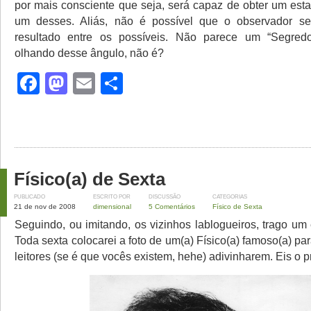
por mais consciente que seja, será capaz de obter um est
um desses. Aliás, não é possível que o observador s
resultado entre os possíveis. Não parece um “Segred
olhando desse ângulo, não é?
Facebook
Mastodon
Email
Share
Físico(a) de Sexta
PUBLICADO
ESCRITO POR
DISCUSSÃO
CATEGORIAS
21 de nov de 2008
dimensional
5 Comentários
Físico de Sexta
Seguindo, ou imitando, os vizinhos lablogueiros, trago um
Toda sexta colocarei a foto de um(a) Físico(a) famoso(a) p
leitores (se é que vocês existem, hehe) adivinharem. Eis o p