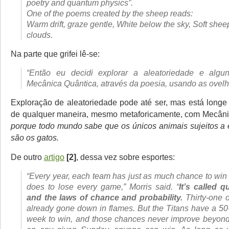
poetry and quantum physics”.
One of the poems created by the sheep reads:
Warm drift, graze gentle, White below the sky, Soft shee
clouds.
Na parte que grifei lê-se:
“Então eu decidi explorar a aleatoriedade e algun
Mecânica Quântica, através da poesia, usando as ovel
Exploração de aleatoriedade pode até ser, mas está longe 
de qualquer maneira, mesmo metaforicamente, com Mecâni
porque todo mundo sabe que os únicos animais sujeitos a e
são os gatos.
De outro
artigo
[2]
, dessa vez sobre esportes:
“Every year, each team has just as much chance to win
does to lose every game,” Morris said. “
It’s called
q
and the laws of chance and probability.
Thirty-one 
already gone down in flames. But the Titans have a 5
week to win, and those chances never improve beyon