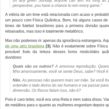
on any given Sunday, anyone can win. As long as y
perspective, you have a chance to win every game.”
A vitória de um time está relacionada com acaso e probab
um pouco com Física Quântica. Bem, há alguns casos de
times de futebol brasileiros para a primeira divisão qua
rebaixados, mas isso é
totalmente
metafórico.
Mas não podemos rir apenas da ignorância estrangeira. Aq
de uma atriz brasileira
[3]
. Não é exatamente sobre Física
provável fruto da leitura desses livros misticóides qu
duvidoso:
Quais são os outros?
A amorosa reprodução. Quan
filho amorosamente, você se sente Deus, sabe? Você 
Não.
As pessoas não querem mais ser mãe. Se você for,
entender o lado divino do ser humano e vai passar pa
dimensão. Os físicos falam isso, não é?
Pois é caro leitor, você era uma Reta e nem sabia disso. Vai
de metáfora para o quanto as mulheres engordam depois que