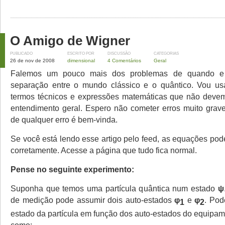
O Amigo de Wigner
PUBLICADO
ESCRITO POR
DISCUSSÃO
CATEGORIAS
26 de nov de 2008
dimensional
4 Comentários
Geral
Falemos um pouco mais dos problemas de quando e
separação entre o mundo clássico e o quântico. Vou u
termos técnicos e expressões matemáticas que não deve
entendimento geral. Espero não cometer erros muito grav
de qualquer erro é bem-vinda.
Se você está lendo esse artigo pelo feed, as equações po
corretamente. Acesse a página que tudo fica normal.
Pense no seguinte experimento:
Suponha que temos uma partícula quântica num estado
ψ
de medição pode assumir dois auto-estados
φ
e
φ
. Pod
1
2
estado da partícula em função dos auto-estados do equipa