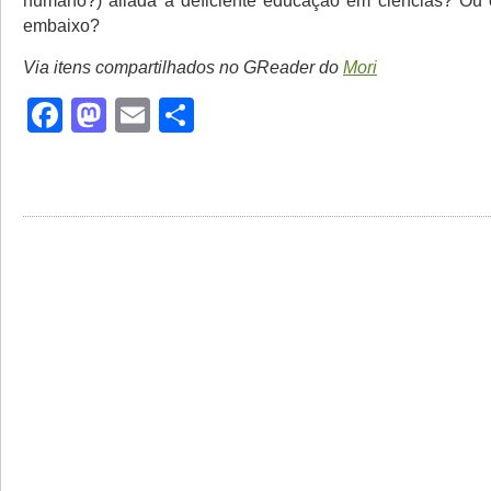
humano?) aliada à deficiente educação em ciências? Ou 
embaixo?
Via itens compartilhados no GReader do
Mori
Facebook
Mastodon
Email
Share