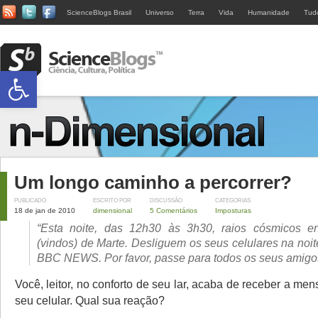
ScienceBlogs Brasil
Universo
Terra
Vida
Humanidade
Tud
Abrir a barra de ferramentas
Um longo caminho a percorrer?
PUBLICADO
ESCRITO POR
DISCUSSÃO
CATEGORIAS
18 de jan de 2010
dimensional
5 Comentários
Imposturas
“Esta noite, das 12h30 às 3h30, raios cósmicos en
(vindos) de Marte. Desliguem os seus celulares na noi
BBC NEWS. Por favor, passe para todos os seus amigo
Você, leitor, no conforto de seu lar, acaba de receber a 
seu celular. Qual sua reação?