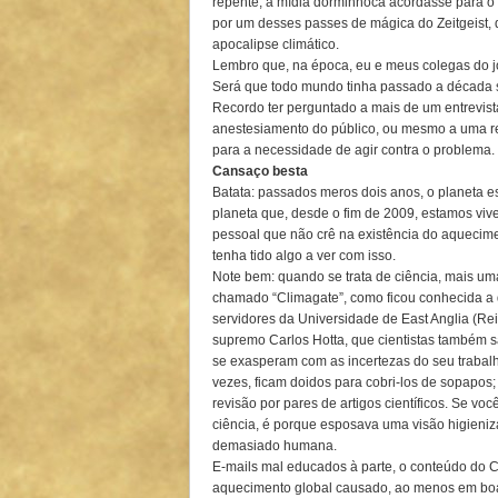
repente, a mídia dorminhoca acordasse para o
por um desses passes de mágica do Zeitgeist, d
apocalipse climático.
Lembro que, na época, eu e meus colegas do jo
Será que todo mundo tinha passado a década so
Recordo ter perguntado a mais de um entrevis
anestesiamento do público, ou mesmo a uma r
para a necessidade de agir contra o problema.
Cansaço besta
Batata: passados meros dois anos, o planeta e
planeta que, desde o fim de 2009, estamos viv
pessoal que não crê na existência do aquecim
tenha tido algo a ver com isso.
Note bem: quando se trata de ciência, mais 
chamado “Climagate”, como ficou conhecida a 
servidores da Universidade de East Anglia (Re
supremo Carlos Hotta, que cientistas também 
se exasperam com as incertezas do seu trabalho
vezes, ficam doidos para cobri-los de sopapos;
revisão por pares de artigos científicos. Se vo
ciência, é porque esposava uma visão higieni
demasiado humana.
E-mails mal educados à parte, o conteúdo do 
aquecimento global causado, ao menos em boa 