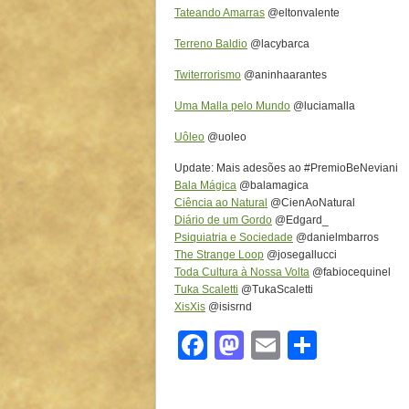
Tateando Amarras
@eltonvalente
Terreno Baldio
@lacybarca
Twiterrorismo
@aninhaarantes
Uma Malla pelo Mundo
@luciamalla
Uôleo
@uoleo
Update: Mais adesões ao #PremioBeNeviani
Bala Mágica
@balamagica
Ciência ao Natural
@CienAoNatural
Diário de um Gordo
@Edgard_
Psiquiatria e Sociedade
@danielmbarros
The Strange Loop
@josegallucci
Toda Cultura à Nossa Volta
@fabiocequinel
Tuka Scaletti
@TukaScaletti
XisXis
@isisrnd
Facebook
Mastodon
Email
Share