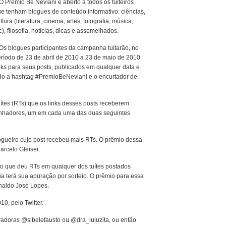
O Prêmio Bê Neviani é aberto a todos os tuiteiros
e tenham blogues de conteúdo informativo: ciências,
ltura (literatura, cinema, artes, fotografia, música,
c), filosofia, notícias, dicas e assemelhados.
Os blogues participantes da campanha tuitarão, no
ríodo de 23 de abril de 2010 a 23 de maio de 2010
nks para seus posts, publicados em qualquer data e
do a hashtag #PremioBeNeviani e o encurtador de
ítes (RTs) que os links desses posts receberem
anhadores, um em cada uma das duas seguintes
logueiro cujo post recebeu mais RTs. O prêmio dessa
Marcelo Gleiser.
eiro que deu RTs em qualquer dos tuítes postados
a terá sua apuração por sorteio. O prêmio para essa
inaldo José Lopes.
0, pelo Twitter.
stradoras @sibelefausto ou @dra_luluzita, ou então