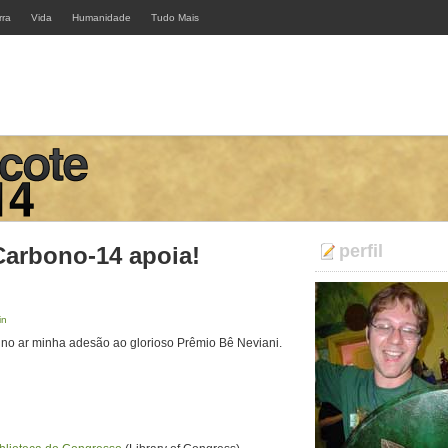
rra
Vida
Humanidade
Tudo Mais
perfil
Carbono-14 apoia!
in
 no ar minha adesão ao glorioso Prêmio Bê Neviani.