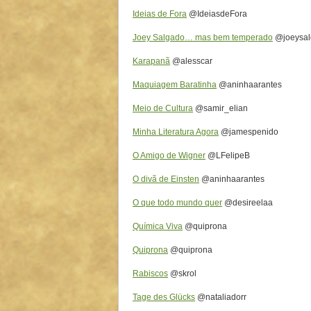
Ideias de Fora
@IdeiasdeFora
Joey Salgado… mas bem temperado
@joeysal
Karapanã
@alesscar
Maquiagem Baratinha
@aninhaarantes
Meio de Cultura
@samir_elian
Minha Literatura Agora
@jamespenido
O Amigo de Wigner
@LFelipeB
O divã de Einsten
@aninhaarantes
O que todo mundo quer
@desireelaa
Química Viva
@quiprona
Quiprona
@quiprona
Rabiscos
@skrol
Tage des Glücks
@nataliadorr