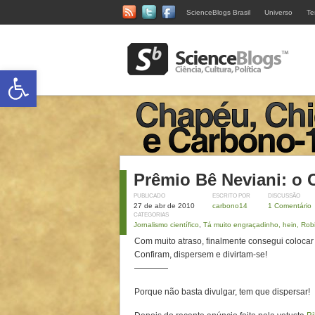
ScienceBlogs Brasil
Universo
Te
Abrir a barra de ferramentas
Prêmio Bê Neviani: o 
PUBLICADO
ESCRITO POR
DISCUSSÃO
27 de abr de 2010
carbono14
1 Comentário
CATEGORIAS
Jornalismo científico
,
Tá muito engraçadinho, hein, Rob
Com muito atraso, finalmente consegui colocar
Confiram, dispersem e divirtam-se!
————
Porque não basta divulgar, tem que dispersar!