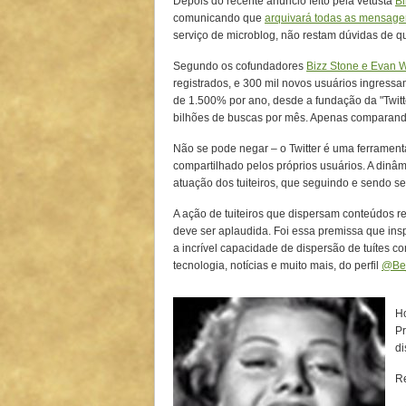
Depois do recente anúncio feito pela vetusta
Bi
comunicando que
arquivará todas as mensagen
serviço de microblog, não restam dúvidas de que
Segundo os cofundadores
Bizz Stone e Evan W
registrados, e 300 mil novos usuários ingressa
de 1.500% por ano, desde a fundação da "Twitt
bilhões de buscas por mês. Apenas comparand
Não se pode negar – o Twitter é uma ferrament
compartilhado pelos próprios usuários. A dinâ
atuação dos tuiteiros, que seguindo e sendo se
A ação de tuiteiros que dispersam conteúdos r
deve ser aplaudida. Foi essa premissa que ins
a incrível capacidade de dispersão de tuítes co
tecnologia, notícias e muito mais, do perfil
@Be_
Ho
Pr
di
R