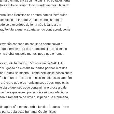
 tema das mudanças climáticas. Inacreditavelmente,
o espírito do tempo, todo mundo resolveu falar do
rnalismo científico nos entreolhamos incrédulos.
b efeito de tranquilizantes, menos a gente?
tado se a overdose do tema não levaria a um
eação futura que acabaria sendo contraproducente
stava tão cansado da cantilena sobre salvar o
endo a era de ouro dos negacionistas do clima, o
ento global ou, pelo menos, nega que o homem
uma vez, NADA mudou. Rigorosamente NADA. O
divulgação de e-mails roubados por hackers dos
ino Unido), só mostrou, como bem disse nosso chefe
são humanos. É claro que os climatologistas também
; é claro que eles ironizam seus opositores e, às
 é claro que isso pode contaminar o processo de
cê achava que esse tipo de coisa não acontecia na
zada e romântica de uma disciplina que é humana,
Climagate não muda a robustez dos dados sobre o
parte, pela ação humana. Os cientistas