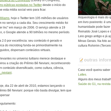
blioteca do Congresso
(Library of Congress),
s públicas postadas no Twitter
desde o início do
 esta mídia social veio para ficar.
Arqueologia é mais do q
illiams
, hoje o Twitter tem 105 milhões de usuários
em livro poeirento: é u
m no serviço a cada dia. Seu crescimento médio foi
humanidade pode fazer
er Inc" em março de 2006. O serviço atende a 19
Reinaldo José Lopes e s
o, o Google atende a 90 bilhões no mesmo período.
Leio grego antigo e já 
a 2.0 por excelência: seu conteúdo é gerado e
Minas Gerais. Na foto ac
mica do microblog funda-se primordialmente na
cultura Rohirrim (Tercei
guidos, dispersam conteúdos virtuais.
elevantes no universo tuitiano merece destaque e
outras info
pirou a criação do Prêmio Bê Neviani, reconhecendo
m conteúdo diversificado, como cultura, ciência,
Caso você queira saber
neviani
.
Lattes.
Alguns dos meus traba
Saúde do G1
,
na revista
je, dia 22 de abril de 2010, estamos lançando o
êmio Bê Neviani: porque não basta divulgar, tem que
spersar
egulamento: