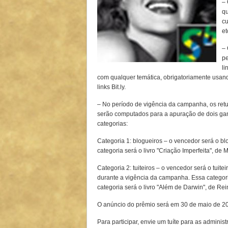
– 
qu
cu
et
– 
pe
li
com qualquer temática, obrigatoriamente usan
links Bit.ly.
– No período de vigência da campanha, os retu
serão computados para a apuração de dois g
categorias:
Categoria 1: blogueiros – o vencedor será o b
categoria será o livro "Criação Imperfeita", de 
Categoria 2: tuiteiros – o vencedor será o tuit
durante a vigência da campanha. Essa categori
categoria será o livro "Além de Darwin", de Re
O anúncio do prêmio será em 30 de maio de 201
Para participar, envie um tuíte para as admini