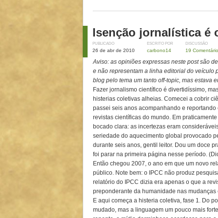
Isenção jornalística é
PUBLICADO
ESCRITO POR
DISCUSSÃO
26 de abr de 2010
carbono14
19 Comentári
Aviso: as opiniões expressas neste post são d
e não representam a linha editorial do veículo 
blog pelo tema um tanto off-topic, mas estava 
Fazer jornalismo científico é divertidíssimo, 
histerias coletivas alheias. Comecei a cobrir 
passei seis anos acompanhando e reportando o
revistas científicas do mundo. Em praticament
bocado clara: as incertezas eram considerávei
seriedade do aquecimento global provocado p
durante seis anos, gentil leitor. Dou um doce p
foi parar na primeira página nesse período. (D
Então chegou 2007, o ano em que um novo relat
público. Note bem: o IPCC não produz pesquis
relatório do IPCC dizia era apenas o que a revi
preponderante da humanidade nas mudanças cl
E aqui começa a histeria coletiva, fase 1. Do 
mudado, mas a linguagem um pouco mais forte 