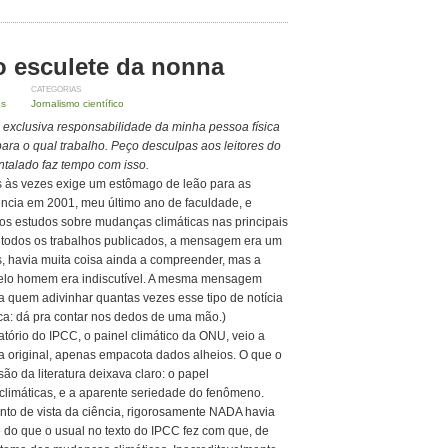
 o esculete da nonna
CATEGORIAS
os
Jornalismo científico
e exclusiva responsabilidade da minha pessoa física
para o qual trabalho. Peço desculpas aos leitores do
entalado faz tempo com isso.
mas às vezes exige um estômago de leão para as
ciência em 2001, meu último ano de faculdade, e
s estudos sobre mudanças climáticas nas principais
e todos os trabalhos publicados, a mensagem era um
s, havia muita coisa ainda a compreender, mas a
elo homem era indiscutível. A mesma mensagem
ra quem adivinhar quantas vezes esse tipo de notícia
ica: dá pra contar nos dedos de uma mão.)
ório do IPCC, o painel climático da ONU, veio a
a original, apenas empacota dados alheios. O que o
são da literatura deixava claro: o papel
imáticas, e a aparente seriedade do fenômeno.
ponto de vista da ciência, rigorosamente NADA havia
do que o usual no texto do IPCC fez com que, de