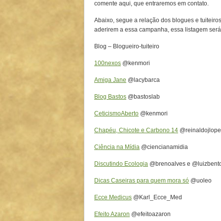
comente aqui, que entraremos em contato.
Abaixo, segue a relação dos blogues e tuiteiro
aderirem a essa campanha, essa listagem será
Blog – Blogueiro-tuiteiro
100nexos
@kenmori
Amiga Jane
@lacybarca
Blog Bastos
@bastoslab
CeticismoAberto
@kenmori
Chapéu, Chicote e Carbono 14
@reinaldojlope
Ciência na Mídia
@ciencianamidia
Discutindo Ecologia
@brenoalves e @luizbent
Dicas Caseiras para quem mora só
@uoleo
Ecce Medicus
@Karl_Ecce_Med
Efeito Azaron
@efeitoazaron