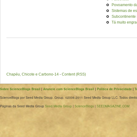
Povoamento da
Sistemas de es
Subcontinente 
Tá muito engra
Chapéu, Chicote e Carbono-14
-
Content (RSS)
Sobre ScienceBlogs Brasil
|
Anuncie com ScienceBlogs Brasil
|
Política de Privacidade
|
T
ScienceBlogs por Seed Media Group. Group. ©2006-2011 Seed Media Group LLC. Todos direito
Páginas da Seed Media Group
Seed Media Group
|
ScienceBlogs
|
SEEDMAGAZINE.COM