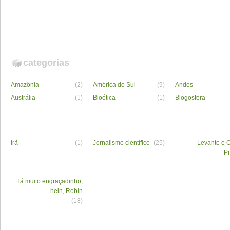
categorias
Amazônia
(2)
América do Sul
(9)
Andes
Austrália
(1)
Bioética
(1)
Blogosfera
Irã
(1)
Jornalismo científico
(25)
Levante e O
P
Tá muito engraçadinho,
hein, Robin
(18)