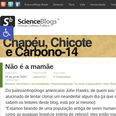
ScienceBlogs Brasil
Universo
Terra
Vida
Humanidade
Tud
Abrir a barra de ferramentas
Não é a mamãe
PUBLICADO
ESCRITO POR
DISCUSSÃO
25 de jul de 2010
carbono14
2 Comentários
CATEGORIAS
Bioética
,
Genômica e ancestralidade
,
Paleoantropologia
,
Tá muito engraçadinho, hein, Rob
Do paleoantropólogo americano John Hawks, de quem sou f
alucinado de tentar clonar um neandertal algum dia (já qu
sabem os leitores deste blog, está por aí mesmo):
“Estamos falando de uma população antiga de
seres human
como as quaggas [espécie extinta de zebras]; eles estão ma