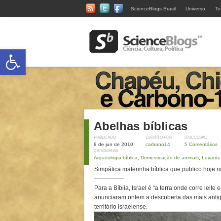
ScienceBlogs Brasil
Universo
Te
Abrir a barra de ferramentas
Abelhas bíblicas
PUBLICADO
ESCRITO POR
DISCUSSÃO
8 de jun de 2010
carbono14
5 Comentários
CATEGORIAS
Arqueologia bíblica
,
Domesticação de animais
,
Levante
Simpática materinha bíblica que publico hoje na
—————
Para a Bíblia, Israel é “a terra onde corre leit
anunciaram ontem a descoberta das mais anti
território israelense.