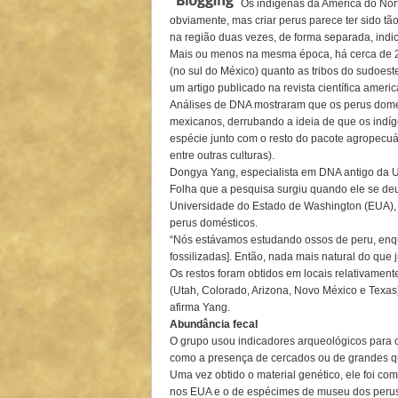
Os indígenas da América do Nor
obviamente, mas criar perus parece ter sido tã
na região duas vezes, de forma separada, indi
Mais ou menos na mesma época, há cerca de 2
(no sul do México) quanto as tribos do sudoest
um artigo publicado na revista científica amer
Análises de DNA mostraram que os perus domé
mexicanos, derrubando a ideia de que os indíg
espécie junto com o resto do pacote agropecuár
entre outras culturas).
Dongya Yang, especialista em DNA antigo da U
Folha que a pesquisa surgiu quando ele se deu 
Universidade do Estado de Washington (EUA)
perus domésticos.
“Nós estávamos estudando ossos de peru, enqu
fossilizadas]. Então, nada mais natural do que 
Os restos foram obtidos em locais relativament
(Utah, Colorado, Arizona, Novo México e Texas)
afirma Yang.
Abundância fecal
O grupo usou indicadores arqueológicos para
como a presença de cercados ou de grandes qu
Uma vez obtido o material genético, ele foi c
nos EUA e o de espécimes de museu dos perus 