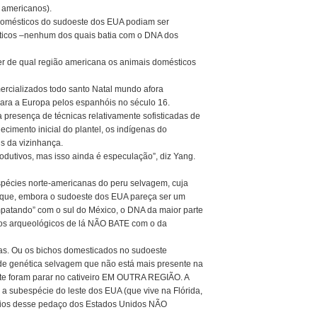
s americanos).
omésticos do sudoeste dos EUA podiam ser
éticos –nenhum dos quais batia com o DNA dos
er de qual região americana os animais domésticos
ercializados todo santo Natal mundo afora
ara a Europa pelos espanhóis no século 16.
presença de técnicas relativamente sofisticadas de
ecimento inicial do plantel, os indígenas do
s da vizinhança.
produtivos, mas isso ainda é especulação”, diz Yang.
pécies norte-americanas do peru selvagem, cuja
e que, embora o sudoeste dos EUA pareça ser um
patando” com o sul do México, o DNA da maior parte
ios arqueológicos de lá NÃO BATE com o da
as. Ou os bichos domesticados no sudoeste
de genética selvagem que não está mais presente na
te foram parar no cativeiro EM OUTRA REGIÃO. A
a subespécie do leste dos EUA (que vive na Flórida,
ndios desse pedaço dos Estados Unidos NÃO