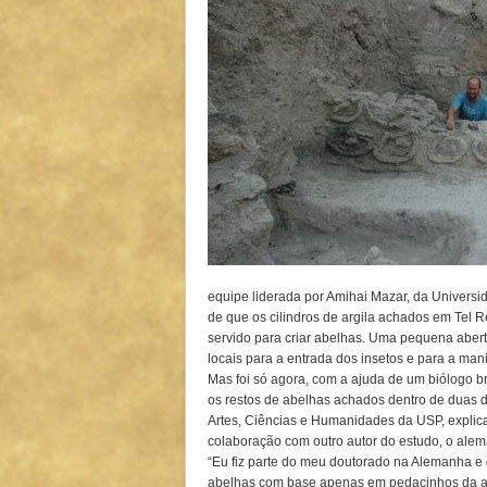
equipe liderada por Amihai Mazar, da Universid
de que os cilindros de argila achados em Tel Re
servido para criar abelhas. Uma pequena aber
locais para a entrada dos insetos e para a man
Mas foi só agora, com a ajuda de um biólogo b
os restos de abelhas achados dentro de duas d
Artes, Ciências e Humanidades da USP, explica
colaboração com outro autor do estudo, o alem
“Eu fiz parte do meu doutorado na Alemanha e 
abelhas com base apenas em pedacinhos da asa