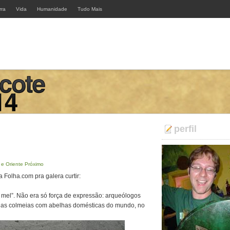
rra
Vida
Humanidade
Tudo Mais
perfil
 e Oriente Próximo
 Folha.com pra galera curtir:
e e mel”. Não era só força de expressão: arqueólogos
gas colmeias com abelhas domésticas do mundo, no