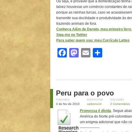
Ou seja, é provável que a domesticação tenha a
talvez houvesse um comércio constantes de rai
porque as rainhas turcas, caso se acasalasse
transmitir sua docilidade e produtividade às de
trazendo animais de fora.
Conheça Além de Darwin, meu primeiro livro d
Siga-me no Twitter
Para saber quem sou: meu Currículo Lattes
Facebook
Mastodon
Email
Share
Peru para o povo
PUBLICADO
ESCRITO POR
DISCUSSÃO
3 de fev de 2010
carbono14
2 Comentários
Promessa é dívida
. Segue abai
América do Norte pré-colombiana
um enigma adicional que não co
—————–