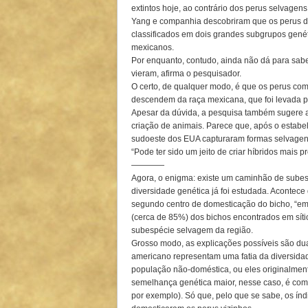
extintos hoje, ao contrário dos perus selvagen
Yang e companhia descobriram que os perus d
classificados em dois grandes subgrupos gen
mexicanos.
Por enquanto, contudo, ainda não dá para sab
vieram, afirma o pesquisador.
O certo, de qualquer modo, é que os perus com
descendem da raça mexicana, que foi levada p
Apesar da dúvida, a pesquisa também sugere a 
criação de animais. Parece que, após o estabel
sudoeste dos EUA capturaram formas selvagen
“Pode ter sido um jeito de criar híbridos mais 
————
Agora, o enigma: existe um caminhão de subes
diversidade genética já foi estudada. Acontec
segundo centro de domesticação do bicho, “em
(cerca de 85%) dos bichos encontrados em sít
subespécie selvagem da região.
Grosso modo, as explicações possíveis são du
americano representam uma fatia da diversida
população não-doméstica, ou eles originalmen
semelhança genética maior, nesse caso, é com 
por exemplo). Só que, pelo que se sabe, os í