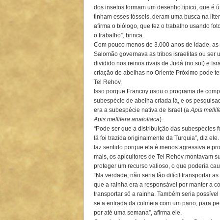
dos insetos formam um desenho típico, que é ú
tinham esses fósseis, deram uma busca na liter
afirma o biólogo, que fez o trabalho usando fot
o trabalho”, brinca.
Com pouco menos de 3.000 anos de idade, as 
Salomão governava as tribos israelitas ou ser 
dividido nos reinos rivais de Judá (no sul) e Is
criação de abelhas no Oriente Próximo pode t
Tel Rehov.
Isso porque Francoy usou o programa de compu
subespécie de abelha criada lá, e os pesquis
era a subespécie nativa de Israel (a
Apis mellif
Apis mellifera anatoliaca
).
“Pode ser que a distribuição das subespécies f
lá foi trazida originalmente da Turquia”, diz el
faz sentido porque ela é menos agressiva e pro
mais, os apicultores de Tel Rehov montavam s
proteger um recurso valioso, o que poderia ca
“Na verdade, não seria tão difícil transportar
que a rainha era a responsável por manter a 
transportar só a rainha. Também seria possível
se a entrada da colmeia com um pano, para perm
por até uma semana”, afirma ele.