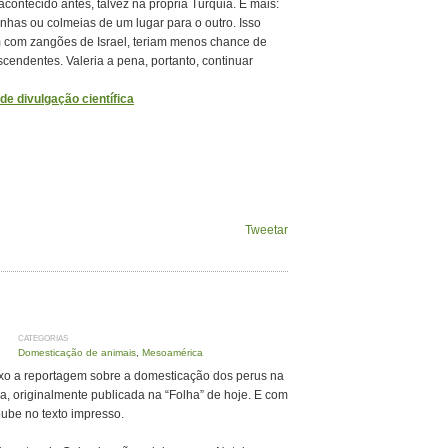
contecido antes, talvez na própria Turquia. E mais:
nhas ou colmeias de um lugar para o outro. Isso
m com zangões de Israel, teriam menos chance de
scendentes. Valeria a pena, portanto, continuar
e divulgação científica
Tweetar
CATEGORIAS
Domesticação de animais
,
Mesoamérica
xo a reportagem sobre a domesticação dos perus na
, originalmente publicada na “Folha” de hoje. E com
ube no texto impresso.