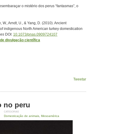
sembaraçar o mistério dos perus “fantasmas”, o
e, W., Arndt, U., & Yang, D. (2010). Ancient
 of indigenous North American turkey domestication
ces
DOI:
10.1073/pnas.0909724107
e divulgação científica
Tweetar
o no peru
CATEGORIAS
Domesticação de animais
,
Mesoamérica