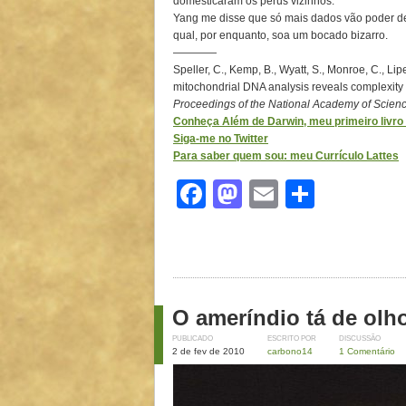
domesticaram os perus vizinhos.
Yang me disse que só mais dados vão poder de
qual, por enquanto, soa um bocado bizarro.
————
Speller, C., Kemp, B., Wyatt, S., Monroe, C., Lip
mitochondrial DNA analysis reveals complexity
Proceedings of the National Academy of Scien
Conheça Além de Darwin, meu primeiro livro d
Siga-me no Twitter
Para saber quem sou: meu Currículo Lattes
Facebook
Mastodon
Email
Share
O ameríndio tá de olh
PUBLICADO
ESCRITO POR
DISCUSSÃO
2 de fev de 2010
carbono14
1 Comentário