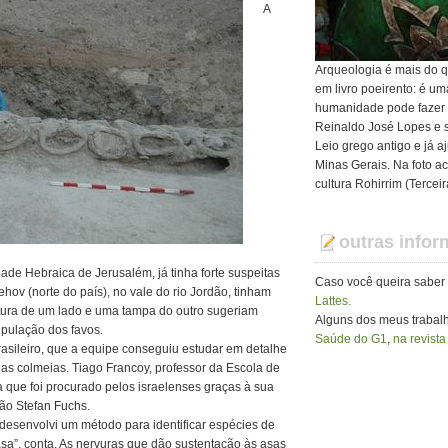
A
Arqueologia é mais do q
em livro poeirento: é u
humanidade pode fazer
Reinaldo José Lopes e s
Leio grego antigo e já 
Minas Gerais. Na foto ac
cultura Rohirrim (Tercei
outras info
ade Hebraica de Jerusalém, já tinha forte suspeitas
Caso você queira saber
hov (norte do país), no vale do rio Jordão, tinham
Lattes.
tura de um lado e uma tampa do outro sugeriam
Alguns dos meus traba
ipulação dos favos.
Saúde do G1
,
na revista
rasileiro, que a equipe conseguiu estudar em detalhe
as colmeias. Tiago Francoy, professor da Escola de
 que foi procurado pelos israelenses graças à sua
ão Stefan Fuchs.
desenvolvi um método para identificar espécies de
”, conta. As nervuras que dão sustentação às asas