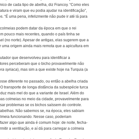
nico de cada tipo de abelha, diz Francoy. “Como eles
atura e viram que eu podia ajudar na identificação”,
os. “É uma pena, infelizmente não pude ir até lá para
colmeias podem datar da época em que o rei
um pouco mais recentes, quando o país tinha se
rael (no norte). Apesar de antigas, elas sugerem que a
er uma origem ainda mais remota que a apicultura em
tador que desenvolveu para identificar a
adores perceberam que o bicho provavelmente não
era syriaca
), mas sim a que existe hoje na Turquia (a
osse diferente no passado, ou então a abelha criada
e. O transporte de longa distância da subespécie turca
duz mais mel do que a variante de Israel. Além do
uas colmeias no meio da cidade, provavelmente para
usar problemas se os bichos saíssem do controle.
 as abelhas. Não sabemos se, na época, eles sabiam
colmeia funcionando. Nesse caso, poderiam
 fazer algo que ainda é comum hoje: de noite, fecha-
itir a ventilação, e aí dá para carregar a colmeia