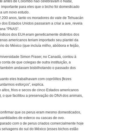
te antes de Colombo não celebravam o Natal,
o importante para eles que o bicho foi domesticado
ca um novo estudo.
.200 anos, tanto os moradores do vale de Tehuacán
e dos Estados Unidos passaram a criar a ave, revela
icana “PNAS”.
sticos dos EUA eram geneticamente distintos dos
enas americanos teriam importado seu plantel da
io do México (que incluía milho, abóbora e feijão,
niversidade Simon Fraser, no Canadá, contou à
conta de que colegas de outra instituição, a
, também andavam bisbilhotando o passado dos
anto eles trabalhavam com coprólitos [fezes
juntarmos esforços”, explica.
e altos, frios e secos de cinco Estados americanos
, o que facilitou a preservação do DNA dos animais,
 confirmar que os perus eram mesmo domesticados,
antidades de esterco ou cascas de ovo.
omparado com o de perus criados comercialmente hoje
selvagens do sul do México (esses bichos estão