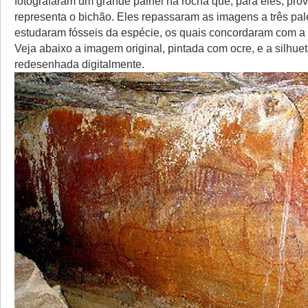
fotografaram um grande painel na rocha que, para eles, pr
representa o bichão. Eles repassaram as imagens a três pa
estudaram fósseis da espécie, os quais concordaram com a i
Veja abaixo a imagem original, pintada com ocre, e a silhuet
redesenhada digitalmente.