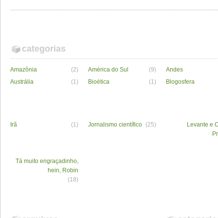
categorias
Amazônia
(2)
América do Sul
(9)
Andes
Austrália
(1)
Bioética
(1)
Blogosfera
Irã
(1)
Jornalismo científico
(25)
Levante e O
P
Tá muito engraçadinho,
hein, Robin
(18)