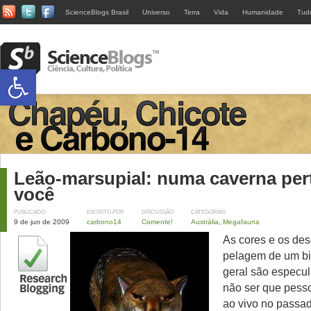
ScienceBlogs Brasil
Universo
Terra
Vida
Humanidade
Tud
Abrir a barra de ferramentas
Leão-marsupial: numa caverna per
você
PUBLICADO
ESCRITO POR
DISCUSSÃO
CATEGORIAS
9 de jun de 2009
carbono14
Comente!
Austrália
,
Megafauna
As cores e os de
pelagem de um bi
geral são especu
não ser que pess
ao vivo no passa