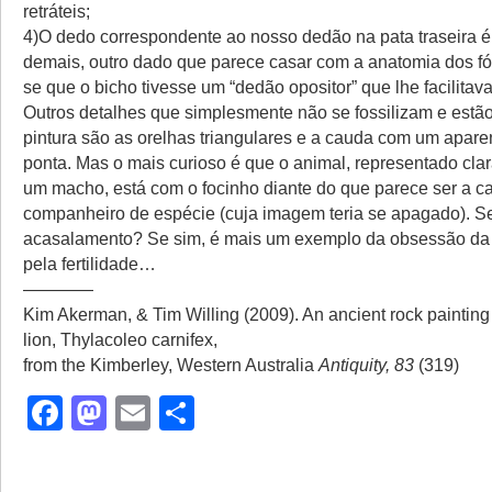
retráteis;
4)O dedo correspondente ao nosso dedão na pata traseira é
demais, outro dado que parece casar com a anatomia dos fó
se que o bicho tivesse um “dedão opositor” que lhe facilitava
Outros detalhes que simplesmente não se fossilizam e estã
pintura são as orelhas triangulares e a cauda com um apar
ponta. Mas o mais curioso é que o animal, representado cl
um macho, está com o focinho diante do que parece ser a 
companheiro de espécie (cuja imagem teria se apagado). S
acasalamento? Se sim, é mais um exemplo da obsessão da a
pela fertilidade…
————
Kim Akerman, & Tim Willing (2009). An ancient rock painting
lion, Thylacoleo carnifex,
from the Kimberley, Western Australia
Antiquity, 83
(319)
Facebook
Mastodon
Email
Share