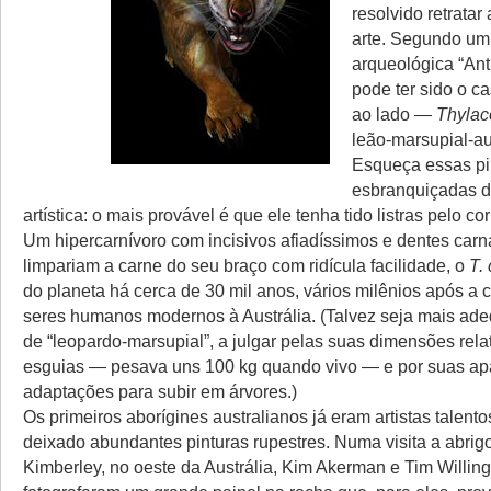
resolvido retratar
arte. Segundo um 
arqueológica “Anti
pode ter sido o c
ao lado —
Thylac
leão-marsupial-au
Esqueça essas pi
esbranquiçadas 
artística: o mais provável é que ele tenha tido listras pelo co
Um hipercarnívoro com incisivos afiadíssimos e dentes carn
limpariam a carne do seu braço com ridícula facilidade, o
T. 
do planeta há cerca de 30 mil anos, vários milênios após a
seres humanos modernos à Austrália. (Talvez seja mais ad
de “leopardo-marsupial”, a julgar pelas suas dimensões rel
esguias — pesava uns 100 kg quando vivo — e por suas ap
adaptações para subir em árvores.)
Os primeiros aborígines australianos já eram artistas talento
deixado abundantes pinturas rupestres. Numa visita a abrig
Kimberley, no oeste da Austrália, Kim Akerman e Tim Willing