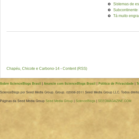
Sistemas de es
Subcontinente 
Tá muito engra
Chapéu, Chicote e Carbono-14
-
Content (RSS)
Sobre ScienceBlogs Brasil
|
Anuncie com ScienceBlogs Brasil
|
Política de Privacidade
|
T
ScienceBlogs por Seed Media Group. Group. ©2006-2011 Seed Media Group LLC. Todos direito
Páginas da Seed Media Group
Seed Media Group
|
ScienceBlogs
|
SEEDMAGAZINE.COM