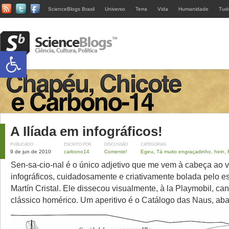
ScienceBlogs Brasil
Universo
Terra
Vida
Humanidade
Tud
Abrir a barra de ferramentas
A Ilíada em infográficos!
PUBLICADO
ESCRITO POR
DISCUSSÃO
CATEGORIAS
9 de jun de 2010
carbono14
Comente!
Egeu
,
Tá muito engraçadinho, hein, 
Sen-sa-cio-nal é o único adjetivo que me vem à cabeça ao v
infográficos, cuidadosamente e criativamente bolada pelo es
Martín Cristal. Ele dissecou visualmente, à la Playmobil, can
clássico homérico. Um aperitivo é o Catálogo das Naus, aba