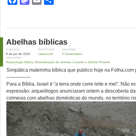
Facebook
Mastodon
Email
Share
Abelhas bíblicas
PUBLICADO
ESCRITO POR
DISCUSSÃO
8 de jun de 2010
carbono14
5 Comentários
CATEGORIAS
Arqueologia bíblica
,
Domesticação de animais
,
Levante e Oriente Próximo
Simpática materinha bíblica que publico hoje na Folha.com pr
—————
Para a Bíblia, Israel é “a terra onde corre leite e mel”. Não e
expressão: arqueólogos anunciaram ontem a descoberta da
colmeias com abelhas domésticas do mundo, no território is