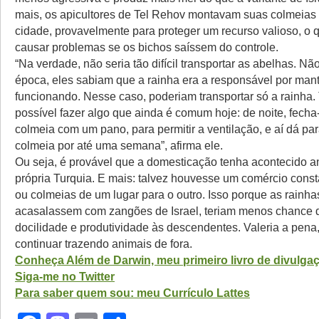
mais, os apicultores de Tel Rehov montavam suas colmeias
cidade, provavelmente para proteger um recurso valioso, o 
causar problemas se os bichos saíssem do controle.
“Na verdade, não seria tão difícil transportar as abelhas. N
época, eles sabiam que a rainha era a responsável por mant
funcionando. Nesse caso, poderiam transportar só a rainha
possível fazer algo que ainda é comum hoje: de noite, fecha
colmeia com um pano, para permitir a ventilação, e aí dá par
colmeia por até uma semana”, afirma ele.
Ou seja, é provável que a domesticação tenha acontecido an
própria Turquia. E mais: talvez houvesse um comércio const
ou colmeias de um lugar para o outro. Isso porque as rainha
acasalassem com zangões de Israel, teriam menos chance de
docilidade e produtividade às descendentes. Valeria a pena,
continuar trazendo animais de fora.
Conheça Além de Darwin, meu primeiro livro de divulgaçã
Siga-me no Twitter
Para saber quem sou: meu Currículo Lattes