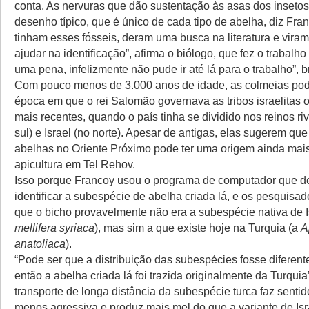
conta. As nervuras que dão sustentação às asas dos inset
desenho típico, que é único de cada tipo de abelha, diz Fra
tinham esses fósseis, deram uma busca na literatura e vira
ajudar na identificação”, afirma o biólogo, que fez o trabalho
uma pena, infelizmente não pude ir até lá para o trabalho”, b
Com pouco menos de 3.000 anos de idade, as colmeias po
época em que o rei Salomão governava as tribos israelitas 
mais recentes, quando o país tinha se dividido nos reinos ri
sul) e Israel (no norte). Apesar de antigas, elas sugerem que
abelhas no Oriente Próximo pode ter uma origem ainda mai
apicultura em Tel Rehov.
Isso porque Francoy usou o programa de computador que d
identificar a subespécie de abelha criada lá, e os pesquis
que o bicho provavelmente não era a subespécie nativa de I
mellifera syriaca
), mas sim a que existe hoje na Turquia (a
A
anatoliaca
).
“Pode ser que a distribuição das subespécies fosse diferen
então a abelha criada lá foi trazida originalmente da Turquia”
transporte de longa distância da subespécie turca faz sentid
menos agressiva e produz mais mel do que a variante de Isr