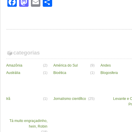
Facebook
Mastodon
Email
Share
categorias
Amazônia
(2)
América do Sul
(9)
Andes
Austrália
(1)
Bioética
(1)
Blogosfera
Irã
(1)
Jornalismo científico
(25)
Levante e O
P
Tá muito engraçadinho,
hein, Robin