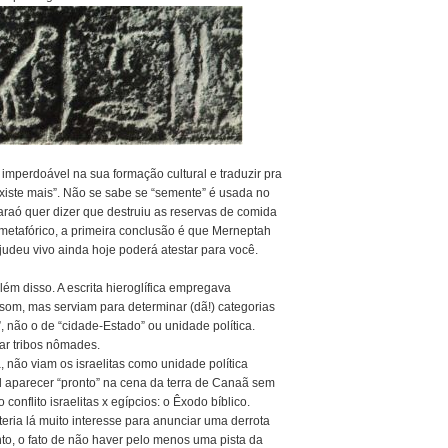
 imperdoável na sua formação cultural e traduzir pra
existe mais”. Não se sabe se “semente” é usada no
araó quer dizer que destruiu as reservas de comida
metafórico, a primeira conclusão é que Merneptah
udeu vivo ainda hoje poderá atestar para você.
lém disso. A escrita hieroglífica empregava
 som, mas serviam para determinar (dã!) categorias
”, não o de “cidade-Estado” ou unidade política.
ar tribos nômades.
, não viam os israelitas como unidade política
el aparecer “pronto” na cena da terra de Canaã sem
onflito israelitas x egípcios: o Êxodo bíblico.
eria lá muito interesse para anunciar uma derrota
nto, o fato de não haver pelo menos uma pista da