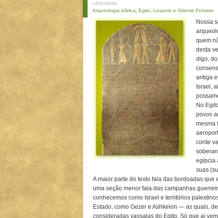
CATEGORIAS
Arqueologia bíblica
,
Egito
,
Levante e Oriente Próximo
Nossa sé
arqueol
quem nã
desta v
digo, do
consens
antiga 
Israel, 
possamo
No Egit
povos a
mesma f
aeroport
conte v
soberan
egípcia
suas (su
A maior parte do texto fala das bordoadas que e
uma seção menor fala das campanhas guerreir
conhecemos como Israel e territórios palestino
Estado, como Gezer e Ashkelon — as quais, desd
consideradas vassalas do Egito. Só que aí ve