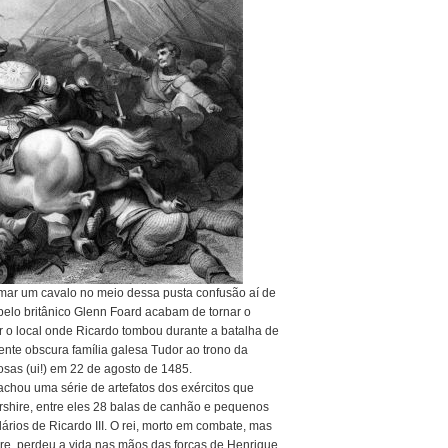
umar um cavalo no meio dessa pusta confusão aí de
pelo britânico Glenn Foard acabam de tornar o
r o local onde Ricardo tombou durante a batalha de
ente obscura família galesa Tudor ao trono da
sas (ui!) em 22 de agosto de 1485.
achou uma série de artefatos dos exércitos que
rshire, entre eles 28 balas de canhão e pequenos
ários de Ricardo III. O rei, morto em combate, mas
e, perdeu a vida nas mãos das forças de Henrique