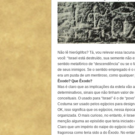
Não lê hieróglifos? Tá, vou relevar essa lacuna
você: “Israel está destruído, sua semente não 
sentido metafórico de “descendência” ou se o f
de seus inimigos. Se o sentido empregado é o 
era um pusta de um mentiroso, como qualquer j
Êxodo? Que Êxodo?
Mas é claro que as implicações da estela vão a
determinativos, sinais que não tinham valor de
conceituais. O usado para “Israel” é o de “povo
Costuma ser usado pelos egípcios para design
OK, isso significa que os egípcios, nessa época
organizada. O mais curioso, no entanto, é Isra
menção alguma ao episódio que teria iniciado o c
Claro que um império do naipe do egípcio não t
fragorosa como teria sido a do Êxodo. No enta