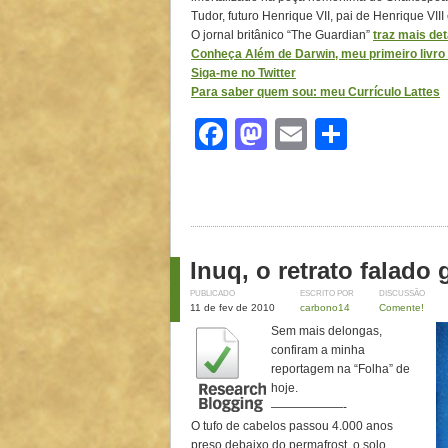
Tudor, futuro Henrique VII, pai de Henrique VIII
O jornal britânico “The Guardian”
traz mais de
Conheça Além de Darwin, meu primeiro livro d
Siga-me no Twitter
Para saber quem sou: meu Currículo Lattes
Facebook
Mastodon
Email
Share
Inuq, o retrato falado
PUBLICADO
ESCRITO POR
DISCUSSÃO
11 de fev de 2010
carbono14
Comente!
Sem mais delongas,
confiram a minha
reportagem na “Folha” de
hoje.
——————-
O tufo de cabelos passou 4.000 anos
preso debaixo do permafrost, o solo