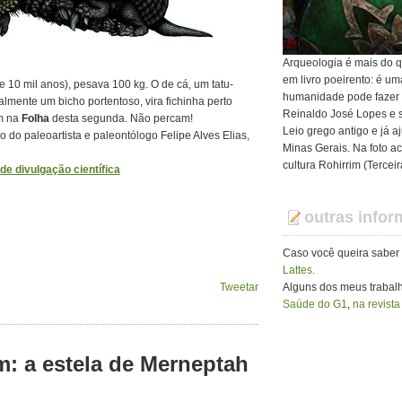
Arqueologia é mais do q
em livro poeirento: é u
e 10 mil anos), pesava 100 kg. O de cá, um tatu-
humanidade pode fazer
lmente um bicho portentoso, vira fichinha perto
Reinaldo José Lopes e s
em na
Folha
desta segunda. Não percam!
Leio grego antigo e já 
 do paleoartista e paleontólogo Felipe Alves Elias,
Minas Gerais. Na foto ac
cultura Rohirrim (Tercei
e divulgação científica
outras info
Caso você queira saber
Lattes.
Tweetar
Alguns dos meus traba
Saúde do G1
,
na revista
m: a estela de Merneptah