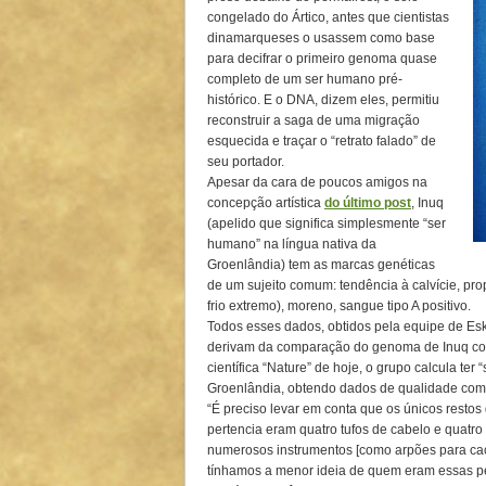
congelado do Ártico, antes que cientistas
dinamarqueses o usassem como base
para decifrar o primeiro genoma quase
completo de um ser humano pré-
histórico. E o DNA, dizem eles, permitiu
reconstruir a saga de uma migração
esquecida e traçar o “retrato falado” de
seu portador.
Apesar da cara de poucos amigos na
concepção artística
do último post
, Inuq
(apelido que significa simplesmente “ser
humano” na língua nativa da
Groenlândia) tem as marcas genéticas
de um sujeito comum: tendência à calvície, p
frio extremo), moreno, sangue tipo A positivo.
Todos esses dados, obtidos pela equipe de Es
derivam da comparação do genoma de Inuq com
científica “Nature” de hoje, o grupo calcula te
Groenlândia, obtendo dados de qualidade com
“É preciso levar em conta que os únicos resto
pertencia eram quatro tufos de cabelo e quatro 
numerosos instrumentos [como arpões para caça
tínhamos a menor ideia de quem eram essas pe