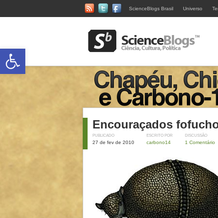
ScienceBlogs Brasil
Universo
Te
Abrir a barra de ferramentas
Encouraçados fofuch
PUBLICADO
ESCRITO POR
DISCUSSÃO
27 de fev de 2010
carbono14
1 Comentário