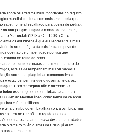
rie sobre os artefatos mais importantes do registro
ógico mundial continua com mais uma estela (pra
o sabe, nome afrescalhado para postes de pedra),
ez do antigo Egito. Erigida a mando do Báteman,
 faraó Merneptah (1213 a.C. – 1203 a.C.), o
o entre os estudiosos é que ela representa a mais
evidência arqueológica da existência do povo de
ainda que não de uma entidade política que
s chamar de reino de Israel.
o faraônico, entre os maias e num sem-número de
ntigos, estelas desempenham mais ou menos a
unção social das plaquinhas comemorativas de
os e estádios: permitir que o governante da vez
antagem. Com Merneptah não é diferente. O
o botou esse troço de pé em Tebas, cidade real
 a 800 km do Mediterrâneo, como forma de celebrar
postas) vitórias militares.
le teria distribuído em batalhas contra os líbios, mas
as na terra de Canaã — a região que hoje
s. Ao que parece, a área estava dividida em cidades-
e o terceiro milênio antes de Cristo, já eram
m a passagem abaixo: