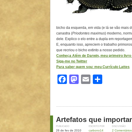
bicho da esquerda, em vida (e lá se vão mais d
canastra (
Priodontes maximus
) moderno, norma
dele. Explico o elo entre a dupla em reportag
E, enquanto isso, apreciem o trabalho primoroso
que recriou o bicho extinto a nosso pedido.
Conheça Além de Darwin, meu primeiro livro d
Siga-me no Twitter
Para saber quem sou: meu Currículo Lattes
Facebook
Mastodon
Email
Share
Artefatos que importa
PUBLICADO
ESCRITO POR
DISCUSSÃO
26 de fev de 2010
carbono14
2 Comentários