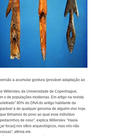
ropensão a acumular gordura (provável adaptação ao
ke Willerslev, da Universidade de Copenhague,
 o de populações modernas. Em artigo na revista
r “soletrado” 80% do DNA do antigo habitante da
parável à de qualquer genoma de alguém vivo hoje.
s que tínhamos do povo ao qual esse indivíduo
pedacinhos de osso”, explica Willerslev. “Havia
r focas] nos sítios arqueológicos, mas nós não
ssoas”, afirma ele.