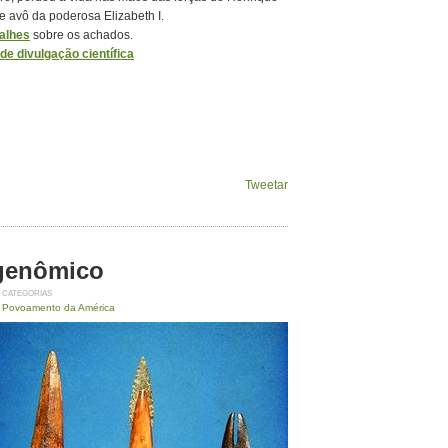
 e avô da poderosa Elizabeth I.
talhes
sobre os achados.
e divulgação científica
Tweetar
 genômico
CATEGORIAS
Povoamento da América