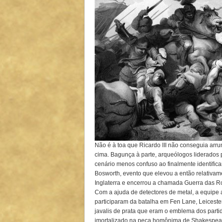
Não é à toa que Ricardo III não conseguia arr
cima. Bagunça à parte, arqueólogos liderados 
cenário menos confuso ao finalmente identifica
Bosworth, evento que elevou a então relativam
Inglaterra e encerrou a chamada Guerra das Ro
Com a ajuda de detectores de metal, a equipe 
participaram da batalha em Fen Lane, Leiceste
javalis de prata que eram o emblema dos partid
imortalizado na peça homônima de Shakespear