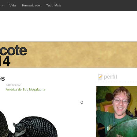
rra
Vida
Humanidade
Tudo Mais
perfil
os
CATEGORIAS
América do Sul
,
Megafauna
O