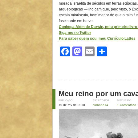
morada israelita de séculos em terras egípcias,
arqueológicas — indicam que, pelo visto, o 
escala minúscula, bem menor do que o mito fund
fascinante em breve.
Conheça Além de Darwin, meu primeiro livro d
Siga-me no Twitter
Para saber quem sou: meu Currículo Lattes
Facebook
Mastodon
Email
Share
Meu reino por um cav
PUBLICADO
ESCRITO POR
DISCUSSÃO
19 de fev de 2010
carbono14
1 Comentário