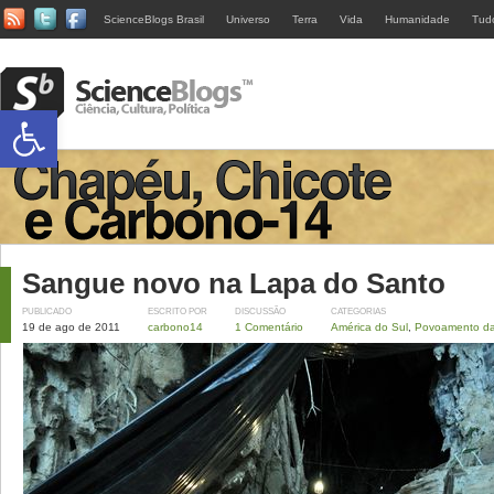
ScienceBlogs Brasil
Universo
Terra
Vida
Humanidade
Tud
Abrir a barra de ferramentas
Sangue novo na Lapa do Santo
PUBLICADO
ESCRITO POR
DISCUSSÃO
CATEGORIAS
19 de ago de 2011
carbono14
1 Comentário
América do Sul
,
Povoamento da