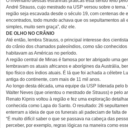
O inventário dessas estranhas práticas está sendo feito pel
André Strauss, cujo mestrado na USP versou sobre o tema.
região seja escavada desde o século 19, com centenas de 
encontrados, todo mundo achava que os sepultamentos ali 
simples, muito sem graça”, diz ele.
DE OLHO NO CRÂNIO
Até então, lembra Strauss, o principal interesse dos cientist
do crânio dos chamados paleoíndios, como são conhecidos
habitavam as Américas no período.
A região central de Minas é famosa por ter abrigado uma gen
lembravam os atuais africanos e aborígines da Austrália, be
tipo físico dos índios atuais. É lá que foi achada a célebre L
antiga do continente, com mais de 11 mil anos.
Ao longo desta década, uma equipe da USP liderada pelo b
Walter Neves (que orientou o mestrado de Strauss) e pelo 
Renato Kipnis voltou à região e fez uma exploração detalha
conhecida como Lapa do Santo. O resultado: 26 sepultamen
enterram a ideia de que os funerais ali padeciam de falta d
“É muito difícil saber o que se passava na cabeça das pess
perceber, por exemplo, regras lógicas na maneira como es