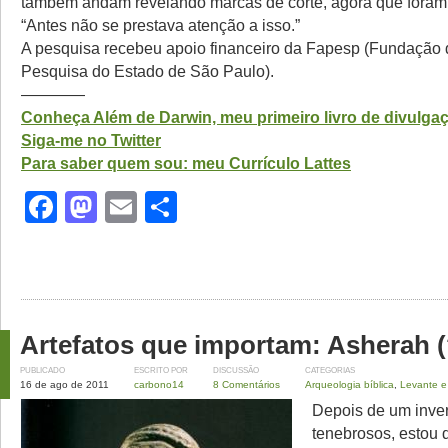
também andam revelando marcas de corte, agora que foram 
“Antes não se prestava atenção a isso.”
A pesquisa recebeu apoio financeiro da Fapesp (Fundação
Pesquisa do Estado de São Paulo).
————
Conheça Além de Darwin, meu primeiro livro de divulgaçã
Siga-me no Twitter
Para saber quem sou: meu Currículo Lattes
Facebook
Mastodon
Email
Share
Artefatos que importam: Asherah (
PUBLICADO
ESCRITO POR
DISCUSSÃO
CATEGORIAS
16 de ago de 2011
carbono14
8 Comentários
Arqueologia bíblica
,
Levante e
Depois de um inve
tenebrosos, estou d