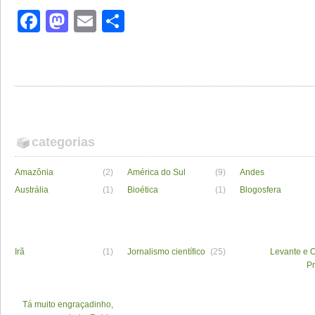
Facebook
Mastodon
Email
Share
categorias
Amazônia
(2)
América do Sul
(9)
Andes
Austrália
(1)
Bioética
(1)
Blogosfera
Irã
(1)
Jornalismo científico
(25)
Levante e O
P
Tá muito engraçadinho,