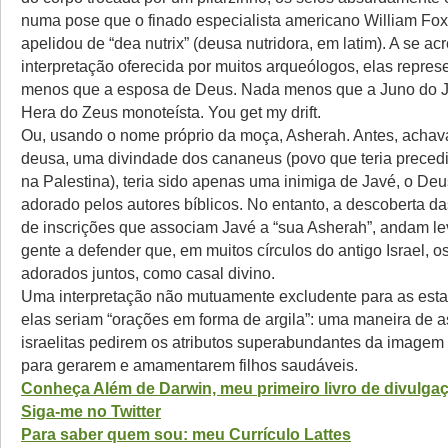
numa pose que o finado especialista americano William Foxw
apelidou de “dea nutrix” (deusa nutridora, em latim). A se acr
interpretação oferecida por muitos arqueólogos, elas repr
menos que a esposa de Deus. Nada menos que a Juno do Júp
Hera do Zeus monoteísta. You get my drift.
Ou, usando o nome próprio da moça, Asherah. Antes, achav
deusa, uma divindade dos cananeus (povo que teria precedid
na Palestina), teria sido apenas uma inimiga de Javé, o De
adorado pelos autores bíblicos. No entanto, a descoberta da
de inscrições que associam Javé a “sua Asherah”, andam l
gente a defender que, em muitos círculos do antigo Israel, o
adorados juntos, como casal divino.
Uma interpretação não mutuamente excludente para as esta
elas seriam “orações em forma de argila”: uma maneira de 
israelitas pedirem os atributos superabundantes da imagem
para gerarem e amamentarem filhos saudáveis.
Conheça Além de Darwin, meu primeiro livro de divulgaçã
Siga-me no Twitter
Para saber quem sou: meu Currículo Lattes