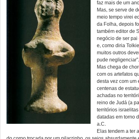
faz mais de um ano
Mas, se serve de d
meio tempo virei ed
da Folha, depois f
também editor de 
negócio de ser pai
e, como diria Tolki
muitos outros deve
pude negligenciar”
Mas chega de chor
com os artefatos q
desta vez com um 
centenas de estatu
achadas no territór
reino de Judá (a pa
territórios israelit
datadas em torno d
a.C.
Elas tendem a ter a
do corpo trocada por um pilarzinho, os seios absurdamente