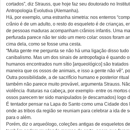
cortados”, diz Strauss, que hoje faz seu doutorado no Instit
Antropologia Evolutiva (Alemanha).
Há, por exemplo, uma estranha simetria: nos enterros “comp
crânio é de um adulto, o resto do esqueleto é de crianças, 
de pessoas maduras acompanham crânios infantis. Uma ma
perfurada parece não ter sido um mero colar: ossos foram 
cima dela, como se fosse uma cesta.
“Muita gente me pergunta se não há uma ligação disso tud
canibalismo. Mas um dos sinais de antropofagia é quando o
humanos encontrados num sítio [arqueológico] são tratado
maneira que os ossos de animais, e isso a gente não vê”, po
Outra possibilidade, a de sacrifício humano e posterior ritua
também não parece muito provável, argumenta Strauss. Não
violência -fraturas na cabeça, por exemplo- entre os mortos 
ossos parecem ter sido manipulados (e descarnados) logo d
É tentador pensar na Lapa do Santo como uma Cidade dos M
onde as tribos da região se reuniam para celebrar a ida de
para o além.
Porém, diz o arqueólogo, coleções antigas de esqueletos de 