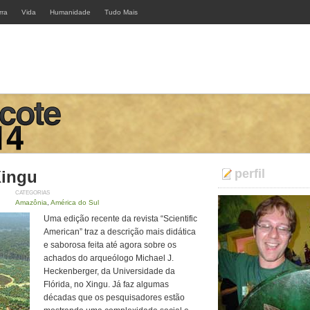
rra
Vida
Humanidade
Tudo Mais
perfil
Xingu
CATEGORIAS
Amazônia
,
América do Sul
Uma edição recente da revista “Scientific
American” traz a descrição mais didática
e saborosa feita até agora sobre os
achados do arqueólogo Michael J.
Heckenberger, da Universidade da
Flórida, no Xingu. Já faz algumas
décadas que os pesquisadores estão