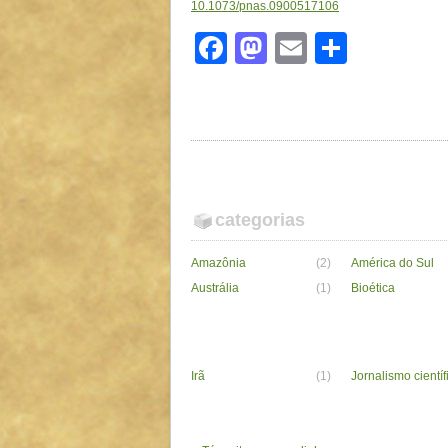
10.1073/pnas.0900517106
Facebook
Mastodon
Email
Share
categorias
Amazônia
(2)
América do Sul
Austrália
(1)
Bioética
Irã
(1)
Jornalismo científ