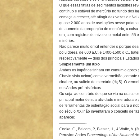
O que essas fatias de sedimentos lacustres rev
contínuo e estável de mercúrio no fundo dos lag
começa a crescer, até atingir dez vezes o nível
quase 2.000 anos de oscilações nesse patamar,
de aumento da proporção de mercúrio, a coisa
era, com registros de níveis do metal entre 55
minérios.
Não parece muito difícil entender o porquê de
poluidores, de 600 a.C. e 1400-1500 d.C., bat
respectivamente — dois dos principais Estados
Simplesmente um luxo
Ambos os impérios tinham em comum o gosto po
Chavín vista acima) com o vermelhão, corante 
cinabre, ou sulfeto de mercúrio (HgS). O ver
nos Andes pré-históricos.
Ou seja: ao contrário do que se viu na era colo
principal motor de sua atividade mineradora e 
de ferramentas de ostentação social para a n
do século XXI não inventaram o conceito de fa
aparecer.
———————-
Cooke, C., Balcom, P., Biester, H., & Wolfe, A. (
Peruvian Andes
Proceedings of the National A