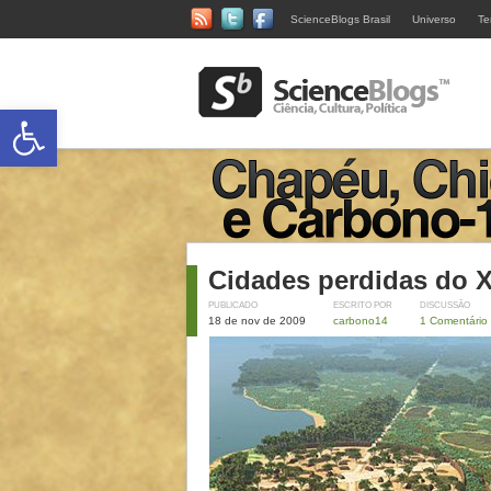
ScienceBlogs Brasil
Universo
Te
Abrir a barra de ferramentas
Cidades perdidas do 
PUBLICADO
ESCRITO POR
DISCUSSÃO
18 de nov de 2009
carbono14
1 Comentário