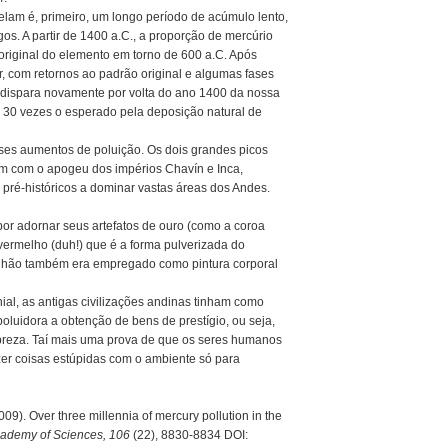
elam é, primeiro, um longo período de acúmulo lento,
os. A partir de 1400 a.C., a proporção de mercúrio
 original do elemento em torno de 600 a.C. Após
 com retornos ao padrão original e algumas fases
 dispara novamente por volta do ano 1400 da nossa
 e 30 vezes o esperado pela deposição natural de
sses aumentos de poluição. Os dois grandes picos
em com o apogeu dos impérios Chavín e Inca,
 pré-históricos a dominar vastas áreas dos Andes.
r adornar seus artefatos de ouro (como a coroa
vermelho (duh!) que é a forma pulverizada do
melhão também era empregado como pintura corporal
nial, as antigas civilizações andinas tinham como
poluidora a obtenção de bens de prestígio, ou seja,
obreza. Taí mais uma prova de que os seres humanos
zer coisas estúpidas com o ambiente só para
2009). Over three millennia of mercury pollution in the
cademy of Sciences, 106
(22), 8830-8834 DOI: