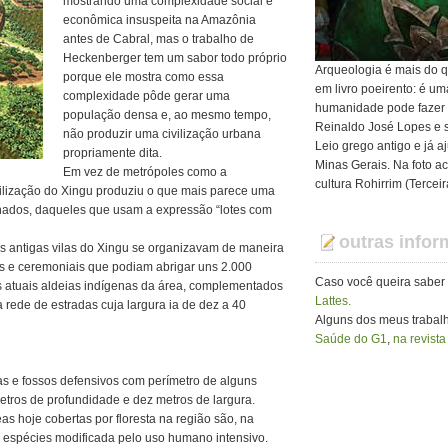
mostrando uma complexidade social e
econômica insuspeita na Amazônia
antes de Cabral, mas o trabalho de
Heckenberger tem um sabor todo próprio
Arqueologia é mais do q
porque ele mostra como essa
em livro poeirento: é u
complexidade pôde gerar uma
humanidade pode fazer
população densa e, ao mesmo tempo,
Reinaldo José Lopes e s
não produzir uma civilização urbana
Leio grego antigo e já 
propriamente dita.
Minas Gerais. Na foto ac
Em vez de metrópoles como a
cultura Rohirrim (Tercei
ivilização do Xingu produziu o que mais parece uma
chados, daqueles que usam a expressão “lotes com
outras info
 antigas vilas do Xingu se organizavam de maneira
is e ceremoniais que podiam abrigar uns 2.000
Caso você queira saber
s atuais aldeias indígenas da área, complementados
Lattes.
 rede de estradas cuja largura ia de dez a 40
Alguns dos meus traba
Saúde do G1
,
na revista
as e fossos defensivos com perímetro de alguns
etros de profundidade e dez metros de largura.
as hoje cobertas por floresta na região são, na
espécies modificada pelo uso humano intensivo.