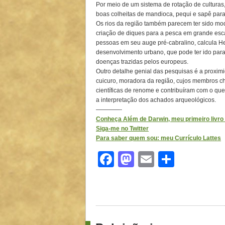
Por meio de um sistema de rotação de culturas
boas colheitas de mandioca, pequi e sapê par
Os rios da região também parecem ter sido mo
criação de diques para a pesca em grande escal
pessoas em seu auge pré-cabralino, calcula He
desenvolvimento urbano, que pode ter ido par
doenças trazidas pelos europeus.
Outro detalhe genial das pesquisas é a proxi
cuicuro, moradora da região, cujos membros c
científicas de renome e contribuíram com o que
a interpretação dos achados arqueológicos.
————-
Conheça Além de Darwin, meu primeiro livro d
Siga-me no Twitter
Para saber quem sou: meu Currículo Lattes
Facebook
Mastodon
Email
Share