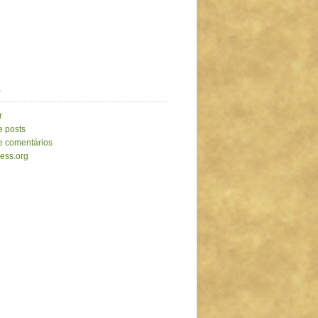
a
r
e posts
e comentários
ess.org