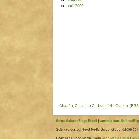
maio 2009
abril 2009
Chapéu, Chicote e Carbono-14
-
Content (RSS
Sobre ScienceBlogs Brasil
|
Anuncie com ScienceBlog
ScienceBlogs por Seed Media Group. Group. ©2006-2011
Páginas da Seed Media Group
Seed Media Group
|
Scie