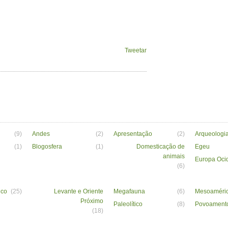
Tweetar
(9)
Andes
(2)
Apresentação
(2)
Arqueologia
(1)
Blogosfera
(1)
Domesticação de
Egeu
animais
Europa Oci
(6)
ico
(25)
Levante e Oriente
Megafauna
(6)
Mesoaméri
Próximo
Paleolítico
(8)
Povoamento
(18)