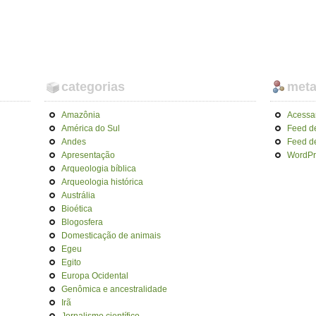
categorias
met
Amazônia
Acessa
América do Sul
Feed d
Andes
Feed d
Apresentação
WordPr
Arqueologia bíblica
Arqueologia histórica
Austrália
Bioética
Blogosfera
Domesticação de animais
Egeu
Egito
Europa Ocidental
Genômica e ancestralidade
Irã