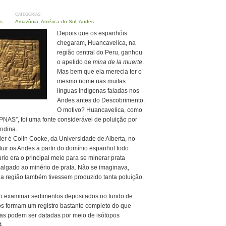
CATEGORIAS
s
Amazônia
,
América do Sul
,
Andes
Depois que os espanhóis
chegaram, Huancavelica, na
região central do Peru, ganhou
o apelido de
mina de la muerte
.
Mas bem que ela merecia ter o
mesmo nome nas muitas
línguas indígenas faladas nos
Andes antes do Descobrimento.
O motivo? Huancavelica, como
“PNAS”, foi uma fonte considerável de poluição por
andina.
er é Colin Cooke, da Universidade de Alberta, no
ir os Andes a partir do domínio espanhol todo
io era o principal meio para se minerar prata
malgado ao minério de prata. Não se imaginava,
da região também tivessem produzido tanta poluição.
o examinar sedimentos depositados no fundo de
s formam um registro bastante completo do que
las podem ser datadas por meio de isótopos
4.