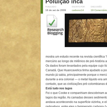
Poluição inca
PUBLICADO
ESCRITO POR
DISCUSSÃO
16 de set de 2009
carbono14
19 Comentário
mostra um estudo recente na revista científica 
mercúrio ao longo de milênios de pré-história 
Os dados foram levantados pela equipe cujo líd
Canadá. Que Huancavelica tinha ajudado a polu
mundo já sabia, principalmente porque o mercúr
durante a era colonial — o metal líquido era a
contudo, que as civilizações pré-colombianas 
Está tudo nos lagos
Foi o que Cooke e companhiam descobriram a
lagos da região. As camadas desses sedimento
andava acontecendo na superfície vizinha, e e
radioativos, entre eles o famigerado carbono-1