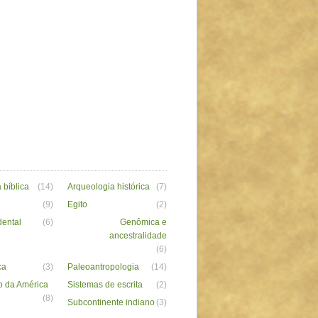
 bíblica
(14)
Arqueologia histórica
(7)
(9)
Egito
(2)
dental
(6)
Genômica e
ancestralidade
(6)
ca
(3)
Paleoantropologia
(14)
 da América
Sistemas de escrita
(2)
(8)
Subcontinente indiano
(3)