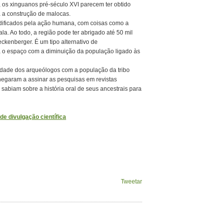
, os xinguanos pré-século XVI parecem ter obtido
a a construção de malocas.
dificados pela ação humana, com coisas como a
a. Ao todo, a região pode ter abrigado até 50 mil
ckenberger. É um tipo alternativo de
a o espaço com a diminuição da população ligado às
midade dos arqueólogos com a população da tribo
hegaram a assinar as pesquisas em revistas
 sabiam sobre a história oral de seus ancestrais para
e divulgação científica
Tweetar