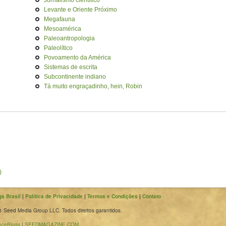
Jornalismo científico
Levante e Oriente Próximo
Megafauna
Mesoamérica
Paleoantropologia
Paleolítico
Povoamento da América
Sistemas de escrita
Subcontinente indiano
Tá muito engraçadinho, hein, Robin
)
s Brasil
|
Política de Privacidade
|
Termos e Condições
|
Contato
 Seed Media Group LLC. Todos direitos garantidos.
nceBlogs
|
SEEDMAGAZINE.COM