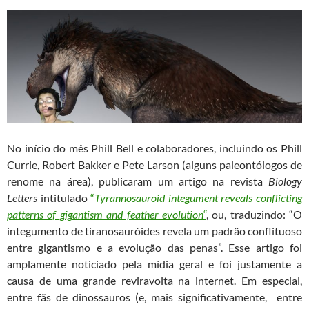
k
p
m
No início do mês Phill Bell e colaboradores, incluindo os Phill
Currie, Robert Bakker e Pete Larson (alguns paleontólogos de
renome na área), publicaram um artigo na revista
Biology
Letters
intitulado
“
Tyrannosauroid integument reveals conflicting
patterns of gigantism and feather evolution
“
, ou, traduzindo: “O
integumento de tiranosauróides revela um padrão conflituoso
entre gigantismo e a evolução das penas”. Esse artigo foi
amplamente noticiado pela mídia geral e foi justamente a
causa de uma grande reviravolta na internet. Em especial,
entre fãs de dinossauros (e, mais significativamente, entre