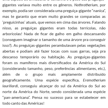
gigantes variava muito entre os gêneros.
Nothrotherium,
por
exemplo, podia ser considerada uma preguiça-gigante “nanica”,
mas te garanto que eram muito grandes se comparadas as
‘preguicinhas’ atuais, que vemos em cima das árvores. Falando
nisso, as preguiças gigantes eram todas terrícolas, não
arborícolas! Nada de ficar de galho em galho descansando
(conseguem imaginar o tamanho de uma árvore pra conseguir
isso?). As preguiças-gigantes perambulavam pelas vegetações
abertas e podiam até fazer tocas com suas garras, seja pra
descanso temporário ou habitação. As preguiças-gigantes
foram os mamíferos mais diversificados da América do Sul
(considerando tamanho, peso, preferências alimentares, etc.),
além de o grupo mais amplamente distribuído
geograficamente. Uma espécie específica,
Eremotherium
laurillardi
, conseguiu alcançar do sul da América do Sul ao
norte da América do Norte, sendo considerada uma espécie
“pan-americana”. Pensa no sucesso para se estabelecer em
todo canto das Américas!