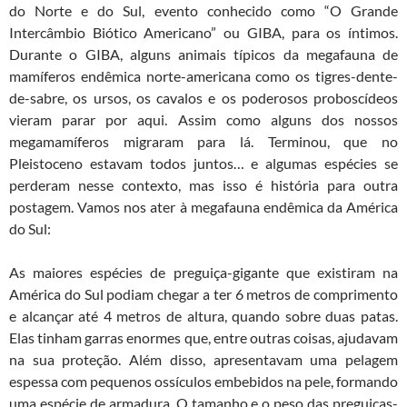
do Norte e do Sul, evento conhecido como “O Grande
Intercâmbio Biótico Americano” ou GIBA, para os íntimos.
Durante o GIBA, alguns animais típicos da megafauna de
mamíferos endêmica norte-americana como os tigres-dente-
de-sabre, os ursos, os cavalos e os poderosos proboscídeos
vieram parar por aqui. Assim como alguns dos nossos
megamamíferos migraram para lá. Terminou, que no
Pleistoceno estavam todos juntos… e algumas espécies se
perderam nesse contexto, mas isso é história para outra
postagem. Vamos nos ater à megafauna endêmica da América
do Sul:
As maiores espécies de preguiça-gigante que existiram na
América do Sul podiam chegar a ter 6 metros de comprimento
e alcançar até 4 metros de altura, quando sobre duas patas.
Elas tinham garras enormes que, entre outras coisas, ajudavam
na sua proteção. Além disso, apresentavam uma pelagem
espessa com pequenos ossículos embebidos na pele, formando
uma espécie de armadura. O tamanho e o peso das preguiças-