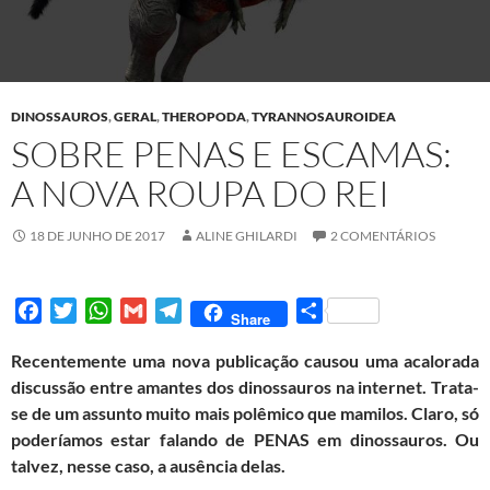
DINOSSAUROS
,
GERAL
,
THEROPODA
,
TYRANNOSAUROIDEA
SOBRE PENAS E ESCAMAS:
A NOVA ROUPA DO REI
18 DE JUNHO DE 2017
ALINE GHILARDI
2 COMENTÁRIOS
F
T
W
G
T
S
Share
a
w
h
m
e
h
Recentemente uma nova publicação causou uma acalorada
c
i
a
a
l
a
discussão entre amantes dos dinossauros na internet. Trata-
e
t
t
i
e
r
se de um assunto muito mais polêmico que mamilos. Claro, só
b
t
s
l
g
e
poderíamos estar falando de PENAS em dinossauros. Ou
o
e
A
r
talvez, nesse caso, a ausência delas.
o
r
p
a