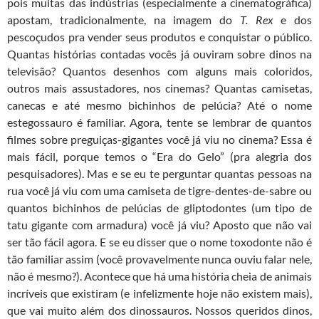
pois muitas das indústrias (especialmente a cinematográfica)
o
r
p
a
apostam, tradicionalmente, na imagem do
T. Rex
e dos
k
p
m
pescoçudos pra vender seus produtos e conquistar o público.
Quantas histórias contadas vocês já ouviram sobre dinos na
televisão? Quantos desenhos com alguns mais coloridos,
outros mais assustadores, nos cinemas? Quantas camisetas,
canecas e até mesmo bichinhos de pelúcia? Até o nome
estegossauro é familiar. Agora, tente se lembrar de quantos
filmes sobre preguiças-gigantes você já viu no cinema? Essa é
mais fácil, porque temos o “Era do Gelo” (pra alegria dos
pesquisadores). Mas e se eu te perguntar quantas pessoas na
rua você já viu com uma camiseta de tigre-dentes-de-sabre ou
quantos bichinhos de pelúcias de gliptodontes (um tipo de
tatu gigante com armadura) você já viu? Aposto que não vai
ser tão fácil agora. E se eu disser que o nome toxodonte não é
tão familiar assim (você provavelmente nunca ouviu falar nele,
não é mesmo?). Acontece que há uma história cheia de animais
incríveis que existiram (e infelizmente hoje não existem mais),
que vai muito além dos dinossauros. Nossos queridos dinos,