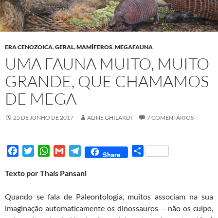
ERA CENOZOICA
,
GERAL
,
MAMÍFEROS
,
MEGAFAUNA
UMA FAUNA MUITO, MUITO
GRANDE, QUE CHAMAMOS
DE MEGA
25 DE JUNHO DE 2017
ALINE GHILARDI
7 COMENTÁRIOS
F
T
W
G
T
S
Share
a
w
h
m
e
h
Texto por Thaís Pansani
c
i
a
a
l
a
e
t
t
i
e
r
Quando se fala de Paleontologia, muitos associam na sua
b
t
s
l
g
e
imaginação automaticamente os dinossauros – não os culpo,
o
e
A
r