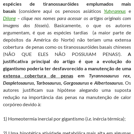
espécies de tiranossauróides emplumados mais
basais
(considere aqui os penosos asiáticos
Yutyrannus
e
Dilong
– clique nos nomes para acessar os artigos originais com
imagens dos fósseis
). Basicamente, o que os autores
argumentam, é que as espécies tardias (a maior parte de
depósitos da América do Norte) não teriam uma extensa
cobertura de penas como os tiranossauróides basais chineses
(NÃO QUE ELES NÃO POSSUIAM PENAS!).
A
justificativa principal do artigo é que a evolução do
gigantismo poderia ter desfavorecido a manutenção de uma
extensa cobertura de penas
em
Tyrannosaurus rex
,
Daspletosaurus
,
Tarbosaurus
,
Gorgosaurus
e
Albertosaurus
.
Os
autores justificam sua hipótese alegando uma suposta
redução na importância das penas na manutenção de calor
corpóreo devido à:
1) Homeotermia inercial por gigantismo (
i.e.
inércia térmica);
2) Uma hipotética atividade metabólica mais alta em algumas