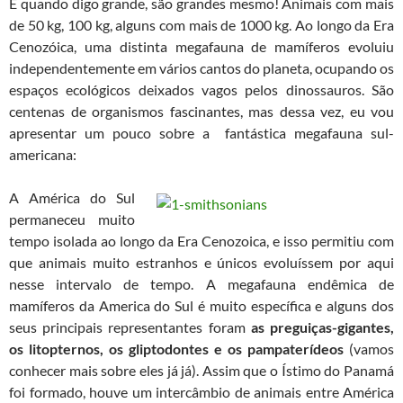
E quando digo grande, são grandes mesmo! Animais com mais
de 50 kg, 100 kg, alguns com mais de 1000 kg. Ao longo da Era
Cenozóica, uma distinta megafauna de mamíferos evoluiu
independentemente em vários cantos do planeta, ocupando os
espaços ecológicos deixados vagos pelos dinossauros. São
centenas de organismos fascinantes, mas dessa vez, eu vou
apresentar um pouco sobre a fantástica megafauna sul-
americana:
A América do Sul
permaneceu muito
tempo isolada ao longo da Era Cenozoica, e isso permitiu com
que animais muito estranhos e únicos evoluíssem por aqui
nesse intervalo de tempo. A megafauna endêmica de
mamíferos da America do Sul é muito específica e alguns dos
seus principais representantes foram
as preguiças-gigantes,
os litopternos, os gliptodontes e os pampaterídeos
(vamos
conhecer mais sobre eles já já). Assim que o Ístimo do Panamá
foi formado, houve um intercâmbio de animais entre América