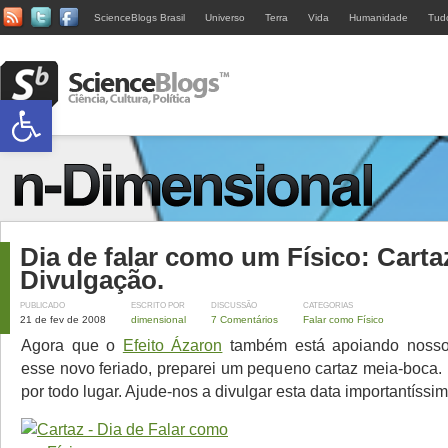
ScienceBlogs Brasil
Universo
Terra
Vida
Humanidade
Tud
Abrir a barra de ferramentas
Dia de falar como um Físico: Carta
Divulgação.
PUBLICADO
ESCRITO POR
DISCUSSÃO
CATEGORIAS
21 de fev de 2008
dimensional
7 Comentários
Falar como Físico
Agora que o
Efeito Ázaron
também está apoiando nosso
esse novo feriado, preparei um pequeno cartaz meia-boca. 
por todo lugar. Ajude-nos a divulgar esta data importantíssim