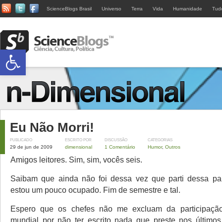
ScienceBlogs Brasil
Universo
Terra
Vida
Humanidade
Tud
Abrir a barra de ferramentas
Eu Não Morri!
PUBLICADO
ESCRITO POR
DISCUSSÃO
CATEGORIAS
29 de jun de 2009
dimensional
1 Comentário
Humor
,
Outros
Amigos leitores. Sim, sim, vocês seis.
Saibam que ainda não foi dessa vez que parti dessa p
estou um pouco ocupado. Fim de semestre e tal.
Espero que os chefes não me excluam da participaçã
mundial por não ter escrito nada que preste nos último