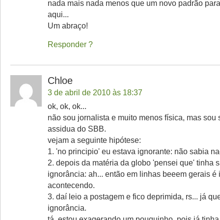
nada mais nada menos que um novo padrão para o
aqui...
Um abraço!
Responder
Chloe
3 de abril de 2010 às 18:37
ok, ok, ok...
não sou jornalista e muito menos física, mas sou
assidua do SBB.
vejam a seguinte hipótese:
1. 'no principio' eu estava ignorante: não sabia 
2. depois da matéria da globo 'pensei que' tinha 
ignorância: ah... então em linhas beeem gerais é 
acontecendo.
3. daí leio a postagem e fico deprimida, rs... já que
ignorância.
tá, estou exagerando um pouquinho, pois já tinha