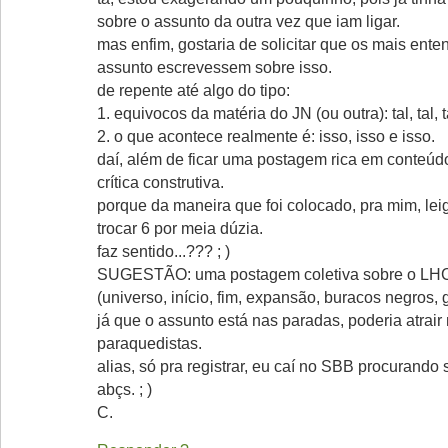
sobre o assunto da outra vez que iam ligar.
mas enfim, gostaria de solicitar que os mais ente
assunto escrevessem sobre isso.
de repente até algo do tipo:
1. equivocos da matéria do JN (ou outra): tal, tal, ta
2. o que acontece realmente é: isso, isso e isso.
daí, além de ficar uma postagem rica em conteúdo
crítica construtiva.
porque da maneira que foi colocado, pra mim, leig
trocar 6 por meia dúzia.
faz sentido...??? ; )
SUGESTÃO: uma postagem coletiva sobre o LH
(universo, início, fim, expansão, buracos negros, g
já que o assunto está nas paradas, poderia atrair
paraquedistas.
alias, só pra registrar, eu caí no SBB procurando s
abçs. ; )
C.