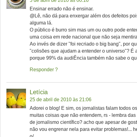
5 de abril de 2010 às 00:16
Ensinar errado não é ensinar.
@Lê, não dá para enxergar além dos defeitos poi
alguma lá.
O público é burro sim mas um ou outro pode enten
uma coisa em rede nacional que não seja mentir
Ao invés de dizer "foi recriado o big bang", por q
"colisões que ajudam a entender o universo"? É at
porque 99% da audiÊncia também não sabe o qu
Responder
Letícia
25 de abril de 2010 às 21:06
Adorei o blog! E sim, os jornalistas falam todos o
muitas coisas que não entendem, rs - lembra das
de jornalismo científico? acho que apesar de gos
não vou engrenar nela para evitar problemas!... 
o/