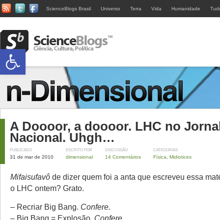
ScienceBlogs Brasil
Universo
Terra
Vida
Humanidade
Tud
Abrir a barra de ferramentas
A Doooor, a doooor. LHC no Jorna
Nacional. Uhgh…
PUBLICADO
ESCRITO POR
DISCUSSÃO
CATEGORIAS
31 de mar de 2010
dimensional
14 Comentários
Física
,
Midiotices
Mifaisufavô
de dizer quem foi a anta que escreveu essa mat
o LHC ontem? Grato.
– Recriar Big Bang.
Confere.
– Big Bang = Explosão.
Confere.