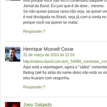
Isso porque você não viu o comentário daquele c
Jornal da Band. Eu juro que é de doer... mesmo.
Se não quiser passar raiva não veja, se quiser ve
é mal divulgada no Brasil, veja já com a corda n
porque você vai querer se matar.
Responder
Henrique Musseli Cezar
31 de março de 2010 às 12:24
http://videos.band.com.br/v_54086_cientistas_c
Aqui está a reportagem, agora o "sábio" comentár
Beting (até fui atrás do nome dele) não está no víd
eles ficaram com vergonha.
Responder
Joey Salgado