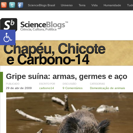
ScienceBlogs Brasil
Universo
Terra
Vida
Humanidade
Tud
Abrir a barra de ferramentas
Gripe suína: armas, germes e aço
PUBLICADO
ESCRITO POR
DISCUSSÃO
CATEGORIAS
29 de abr de 2009
carbono14
9 Comentários
Domesticação de animais