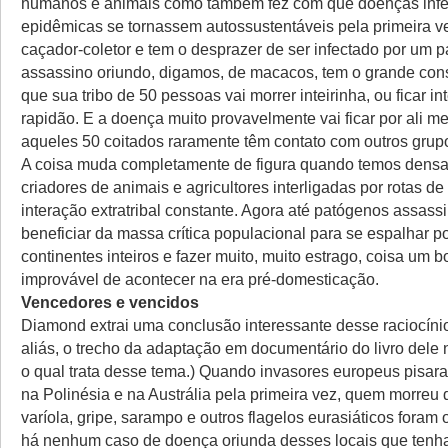
humanos e animais como também fez com que doenças infe
epidêmicas se tornassem autossustentáveis pela primeira v
caçador-coletor e tem o desprazer de ser infectado por um 
assassino oriundo, digamos, de macacos, tem o grande con
que sua tribo de 50 pessoas vai morrer inteirinha, ou ficar in
rapidão. E a doença muito provavelmente vai ficar por ali 
aqueles 50 coitados raramente têm contato com outros grup
A coisa muda completamente de figura quando temos dens
criadores de animais e agricultores interligadas por rotas d
interação extratribal constante. Agora até patógenos assas
beneficiar da massa crítica populacional para se espalhar p
continentes inteiros e fazer muito, muito estrago, coisa um 
improvável de acontecer na era pré-domesticação.
Vencedores e vencidos
Diamond extrai uma conclusão interessante desse raciocínio 
aliás, o trecho da adaptação em documentário do livro dele 
o qual trata desse tema.) Quando invasores europeus pisar
na Polinésia e na Austrália pela primeira vez, quem morreu
varíola, gripe, sarampo e outros flagelos eurasiáticos foram 
há nenhum caso de doença oriunda desses locais que tenh