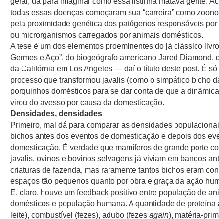
geral, dá para imaginar como essa listinha matava gente. A
todas essas doenças começaram sua “carreira” como zoonos
pela proximidade genética dos patógenos responsáveis por 
ou microrganismos carregados por animais domésticos.
A tese é um dos elementos proeminentes do já clássico livr
Germes e Aço”, do biogeógrafo americano Jared Diamond, 
da Califórnia em Los Angeles — daí o título deste post. É só
processo que transformou javalis (como o simpático bicho d
porquinhos domésticos para se dar conta de que a dinâmic
virou do avesso por causa da domesticação.
Densidades, densidades
Primeiro, mal dá para comparar as densidades populaciona
bichos antes dos eventos de domesticação e depois dos ev
domesticação. É verdade que mamíferos de grande porte c
javalis, ovinos e bovinos selvagens já viviam em bandos ant
criaturas de fazenda, mas raramente tantos bichos eram co
espaços tão pequenos quanto por obra e graça da ação hu
E, claro, houve um feedback positivo entre população de an
domésticos e população humana. A quantidade de proteína 
leite), combustível (fezes), adubo (fezes
again
), matéria-pri