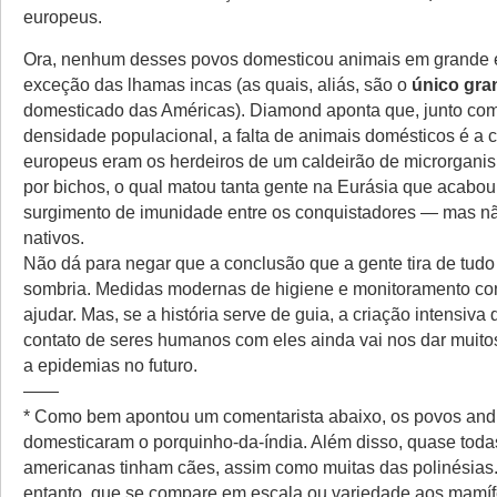
europeus.
Ora, nenhum desses povos domesticou animais em grande 
exceção das lhamas incas (as quais, aliás, são o
único gra
domesticado das Américas). Diamond aponta que, junto co
densidade populacional, a falta de animais domésticos é a 
europeus eram os herdeiros de um caldeirão de microrganis
por bichos, o qual matou tanta gente na Eurásia que acabo
surgimento de imunidade entre os conquistadores — mas nã
nativos.
Não dá para negar que a conclusão que a gente tira de tudo
sombria. Medidas modernas de higiene e monitoramento c
ajudar. Mas, se a história serve de guia, a criação intensiva
contato de seres humanos com eles ainda vai nos dar muito
a epidemias no futuro.
——
* Como bem apontou um comentarista abaixo, os povos an
domesticaram o porquinho-da-índia. Além disso, quase todas
americanas tinham cães, assim como muitas das polinésias
entanto, que se compare em escala ou variedade aos mamíf