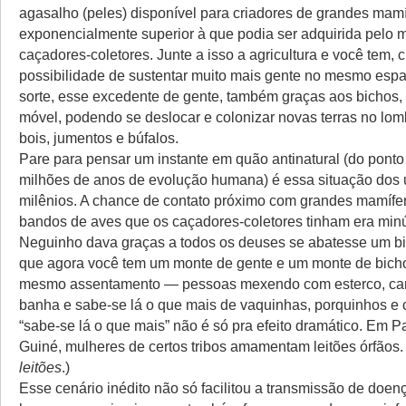
agasalho (peles) disponível para criadores de grandes mamí
exponencialmente superior à que podia ser adquirida pelo 
caçadores-coletores. Junte a isso a agricultura e você tem, c
possibilidade de sustentar muito mais gente no mesmo espa
sorte, esse excedente de gente, também graças aos bichos, 
móvel, podendo se deslocar e colonizar novas terras no lom
bois, jumentos e búfalos.
Pare para pensar um instante em quão antinatural (do ponto 
milhões de anos de evolução humana) é essa situação dos 
milênios. A chance de contato próximo com grandes mamíf
bandos de aves que os caçadores-coletores tinham era min
Neguinho dava graças a todos os deuses se abatesse um b
que agora você tem um monte de gente e um monte de bic
mesmo assentamento — pessoas mexendo com esterco, car
banha e sabe-se lá o que mais de vaquinhas, porquinhos e 
“sabe-se lá o que mais” não é só pra efeito dramático. Em
Guiné, mulheres de certos tribos amamentam leitões órfãos.
leitões
.)
Esse cenário inédito não só facilitou a transmissão de doen