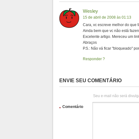
Wesley
15 de abril de 2008 às 01:13
Cara, vc escreve melhor do que fa
Ainda bem que vc não está fazend
Excelente artigo. Mereceu um lin
Abraços
P.S.: Não vá ficar "bloqueado" por 
Responder
ENVIE SEU COMENTÁRIO
Seu e-mail não será divulg
Comentário
*