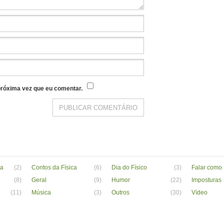
róxima vez que eu comentar.
va
(2)
Contos da Física
(6)
Dia do Físico
(3)
Falar como 
(8)
Geral
(9)
Humor
(22)
Imposturas
(11)
Música
(3)
Outros
(30)
Vídeo