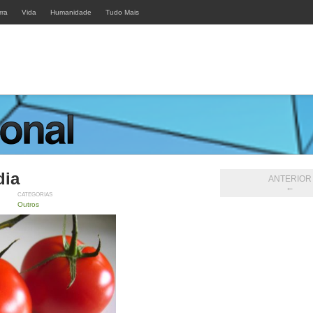
rra
Vida
Humanidade
Tudo Mais
dia
ANTERIOR
←
CATEGORIAS
Outros