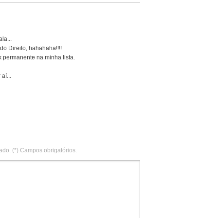
la...
o Direito, hahahaha!!!!
k permanente na minha lista.
aí...
ado. (*) Campos obrigatórios.