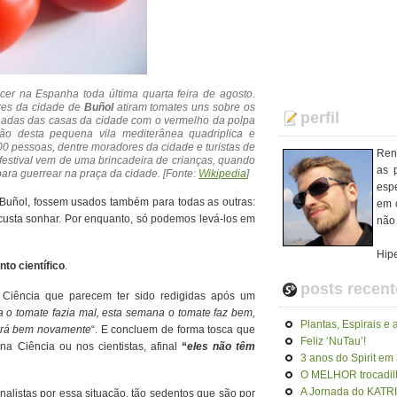
er na Espanha toda última quarta feira de agosto.
res da cidade de
Buñol
atiram tomates uns sobre os
perfil
chadas das casas da cidade com o vermelho da polpa
ção desta pequena vila mediterânea quadriplica e
0 pessoas, dentre moradores da cidade e turistas de
Ren
festival vem de uma brincadeira de crianças, quando
as 
ra guerrear na praça da cidade. [Fonte:
Wikipedia
]
esp
 Buñol, fossem usados também para todas as outras:
em o
custa sonhar. Por enquanto, só podemos levá-los em
não 
Hip
to científico
.
posts recent
à Ciência que parecem ter sido redigidas após um
o tomate fazia mal, esta semana o tomate faz bem,
Plantas, Espirais e 
fará bem novamente
“. E concluem de forma tosca que
Feliz ‘NuTau’!
a Ciência ou nos cientistas, afinal
“
eles não têm
3 anos do Spirit em
O MELHOR trocadi
A Jornada do KATR
nalistas por essa situação, tão sedentos que são por