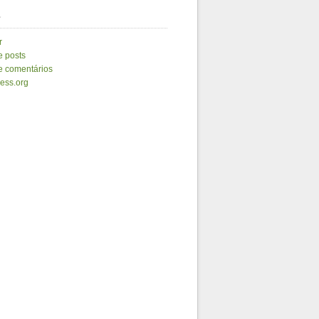
a
r
e posts
e comentários
ess.org