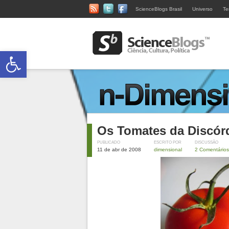
ScienceBlogs Brasil
Universo
Te
Abrir a barra de ferramentas
Os Tomates da Discór
PUBLICADO
ESCRITO POR
DISCUSSÃO
11 de abr de 2008
dimensional
2 Comentários