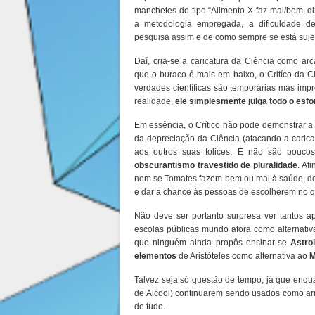
manchetes do tipo “Alimento X faz mal/bem, d
a metodologia empregada, a dificuldade de
pesquisa assim e de como sempre se está sujeit
Daí, cria-se a caricatura da Ciência como a
que o buraco é mais em baixo, o Critíco da Ci
verdades científicas são temporárias mas impr
realidade,
ele simplesmente julga todo o esfo
Em essência, o Crítico não pode demonstrar a 
da depreciação da Ciência (atacando a caric
aos outros suas tolices. E não são pouc
obscurantismo travestido de pluralidade
. Af
nem se Tomates fazem bem ou mal à saúde, de
e dar a chance às pessoas de escolherem no q
Não deve ser portanto surpresa ver tantos 
escolas públicas mundo afora como alternativ
que ninguém ainda propôs ensinar-se
Astro
elementos
de Aristóteles como alternativa ao
M
Talvez seja só questão de tempo, já que enq
de Alcool) continuarem sendo usados como ar
de tudo.