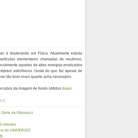
an é doutorando em Física. Atualmente estuda
partículas elementares chamadas de neutrinos,
ecialmente aqueles de altas energias produzidos
bjetos astrofísicos. Gosta do que faz apesar de
ser tão bom nisso quanto acha necessário.
ercubos da imagem de fundo obtidos
daqui.
es
a Série de Fibonacci.
 3 minutos.
lho do UNIVERSO!
IN