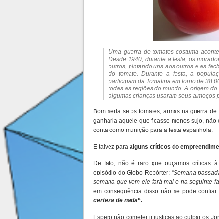
Uma guerra de tomates costuma acontec
Desde 1940, durante a festa, os morado
outros, pintando uns aos outros e as fa
do tomate. Durante a festa, a popula
participam da
Tomatina
em torno de 38 00
todas as regiões do mundo. A origem do 
algumas crianças usaram seus almoços pa
Bom seria se os tomates, armas na guerra de
ganharia aquele que ficasse menos sujo, não 
conta como munição para a festa espanhola.
E talvez para
alguns críticos do empreendimen
De fato, não é raro que ouçamos críticas 
episódio do Globo Repórter: “
Semana passada 
semana que vem ele fará mal e na seguinte 
em consequência disso não se pode confiar n
certeza de nada
“.
Espero não cometer injustiças ao culpar os Jor