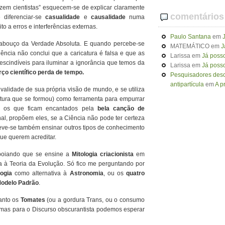
izem cientistas” esquecem-se de explicar claramente
comentários
 diferenciar-se
casualidade
e
causalidade
numa
o a erros e interferências externas.
Paulo Santana
em
rcabouço da Verdade Absoluta. E quando percebe-se
MATEMÁTICO
em
J
ência não conclui que a caricatura é falsa e que as
Larissa
em
Já posso
escindíveis para iluminar a ignorância que temos da
Larissa
em
Já posso
rço científico perda de tempo.
Pesquisadores desco
antipartícula
em
A p
validade de sua própria visão de mundo, e se utiliza
atura que se formou) como ferramenta para empurrar
os os que ficam encantados pela
bela canção de
inal, propõem eles, se a Ciência não pode ter certeza
ve-se também ensinar outros tipos de conhecimento
ue querem acreditar.
apoiando que se ensine a
Mitologia criacionista
em
a à Teoria da Evolução. Só fico me perguntando por
logia
como alternativa à
Astronomia
, ou os
quatro
odelo Padrão
.
uanto os
Tomates
(ou a gordura Trans, ou o consumo
mas para o Discurso obscurantista podemos esperar