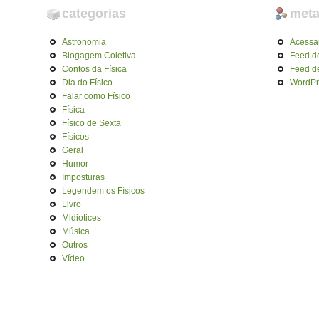
categorias
met
Astronomia
Acessa
Blogagem Coletiva
Feed d
Contos da Física
Feed d
Dia do Físico
WordPr
Falar como Físico
Física
Físico de Sexta
Físicos
Geral
Humor
Imposturas
Legendem os Físicos
Livro
Midiotices
Música
Outros
Vídeo