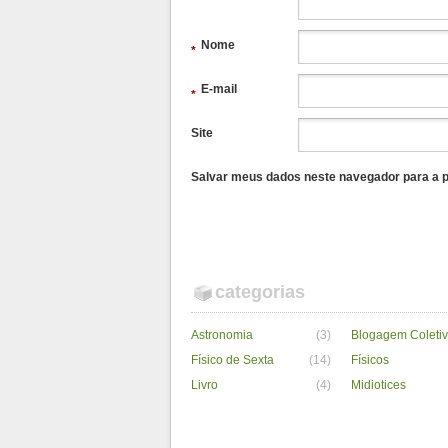
Nome
*
E-mail
*
Site
Salvar meus dados neste navegador para a p
categorias
Astronomia
(3)
Blogagem Coleti
Físico de Sexta
(14)
Físicos
Livro
(4)
Midiotices