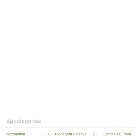
categorias
Astronomia
(3)
Blogagem Coletiva
(2)
Contos da Física