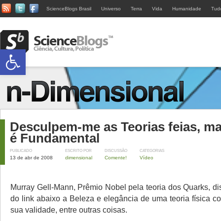
ScienceBlogs Brasil
Universo
Terra
Vida
Humanidade
Tud
Abrir a barra de ferramentas
Desculpem-me as Teorias feias, ma
é Fundamental
PUBLICADO
ESCRITO POR
DISCUSSÃO
CATEGORIAS
13 de abr de 2008
dimensional
Comente!
Vídeo
Murray Gell-Mann, Prêmio Nobel pela teoria dos Quarks, di
do link abaixo a Beleza e elegância de uma teoria física c
sua validade, entre outras coisas.