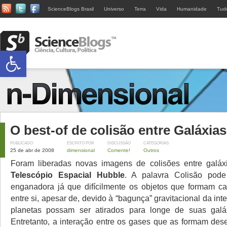
ScienceBlogs Brasil
Universo
Terra
Vida
Humanidade
Tud
Abrir a barra de ferramentas
O best-of de colisão entre Galáxias
PUBLICADO
ESCRITO POR
DISCUSSÃO
CATEGORIAS
25 de abr de 2008
dimensional
Comente!
Outros
Foram liberadas novas imagens de colisões entre galáxi
Telescópio Espacial Hubble
. A palavra Colisão pod
enganadora já que difícilmente os objetos que formam c
entre si, apesar de, devido à “bagunça” gravitacional da inte
planetas possam ser atirados para longe de suas galá
Entretanto, a interação entre os gases que as formam des