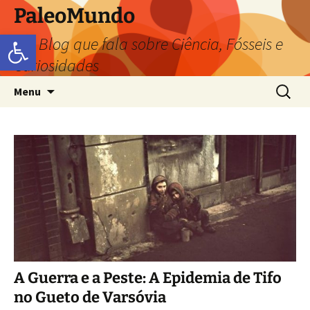
PaleoMundo
Abrir a barra de ferramentas
um Blog que fala sobre Ciência, Fósseis e
Curiosidades
Menu
A Guerra e a Peste: A Epidemia de Tifo
no Gueto de Varsóvia