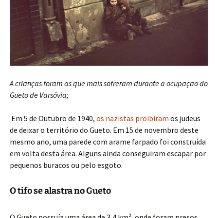
A crianças foram as que mais sofreram durante a ocupação do
Gueto de Varsóvia;
Em 5 de Outubro de 1940,
os nazistas proibiram
os judeus
de deixar o território do Gueto. Em 15 de novembro deste
mesmo ano, uma parede com arame farpado foi construída
em volta desta área. Alguns ainda conseguiram escapar por
pequenos buracos ou pelo esgoto.
O tifo se alastra no Gueto
O Gueto possuía uma área de 3,4 km², onde foram presos