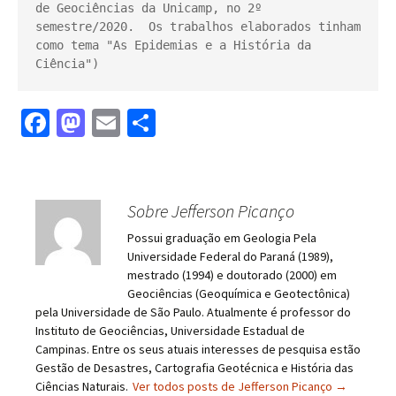
de Geociências da Unicamp, no 2º 
semestre/2020.  Os trabalhos elaborados tinham 
como tema "As Epidemias e a História da 
Ciência")
Fa
M
E
S
ce
as
m
h
b
to
ai
ar
o
d
l
e
Sobre Jefferson Picanço
o
o
Possui graduação em Geologia Pela
k
n
Universidade Federal do Paraná (1989),
mestrado (1994) e doutorado (2000) em
Geociências (Geoquímica e Geotectônica)
pela Universidade de São Paulo. Atualmente é professor do
Instituto de Geociências, Universidade Estadual de
Campinas. Entre os seus atuais interesses de pesquisa estão
Gestão de Desastres, Cartografia Geotécnica e História das
Ciências Naturais.
Ver todos posts de Jefferson Picanço
→