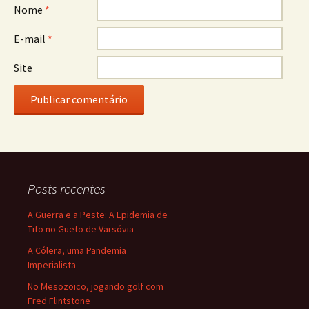
Nome
*
E-mail
*
Site
Posts recentes
A Guerra e a Peste: A Epidemia de
Tifo no Gueto de Varsóvia
A Cólera, uma Pandemia
Imperialista
No Mesozoico, jogando golf com
Fred Flintstone