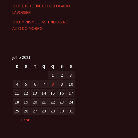
O BIFE DETETIVE E O REFOGADO
LAVOISIER
O ILUMINISMO E AS TRILHAS NO
ALTO DO MORRO
julho 2021
D
S
T
Q
Q
S
S
1
2
3
4
5
6
7
8
9
10
11
12
13
14
15
16
17
18
19
20
21
22
23
24
25
26
27
28
29
30
31
« abr