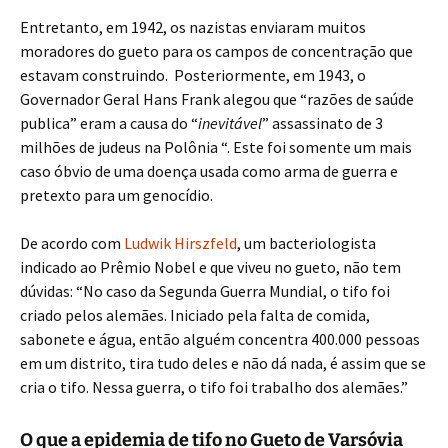
Entretanto, em 1942, os nazistas enviaram muitos
moradores do gueto para os campos de concentração que
estavam construindo. Posteriormente, em 1943, o
Governador Geral Hans Frank alegou que “razões de saúde
publica” eram a causa do “
inevitável
” assassinato de 3
milhões de judeus na Polônia “. Este foi somente um mais
caso óbvio de uma doença usada como arma de guerra e
pretexto para um genocídio.
De acordo com
Ludwik Hirszfeld
, um bacteriologista
indicado ao Prêmio Nobel e que viveu no gueto, não tem
dúvidas: “No caso da Segunda Guerra Mundial, o tifo foi
criado pelos alemães. Iniciado pela falta de comida,
sabonete e água, então alguém concentra 400.000 pessoas
em um distrito, tira tudo deles e não dá nada, é assim que se
cria o tifo. Nessa guerra, o tifo foi trabalho dos alemães.”
O que a epidemia de tifo no Gueto de Varsóvia