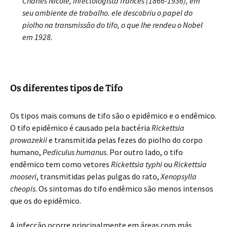
Charles Nicole, infectologista francês (1866-1936), em
seu ambiente de trabalho. ele descobriu o papel do
piolho na transmissão do tifo, o que lhe rendeu o Nobel
em 1928.
Os diferentes tipos de Tifo
Os tipos mais comuns de tifo são o epidêmico e o endêmico.
O tifo epidêmico é causado pela bactéria
Rickettsia
prowazekii
e transmitida pelas fezes do piolho do corpo
humano,
Pediculus humanus
. Por outro lado, o tifo
endêmico tem como vetores
Rickettsia typhi
ou
Rickettsia
mooseri
, transmitidas pelas pulgas do rato,
Xenopsylla
cheopis
. Os sintomas do tifo endêmico são menos intensos
que os do epidêmico.
A infecção ocorre principalmente em áreas com más